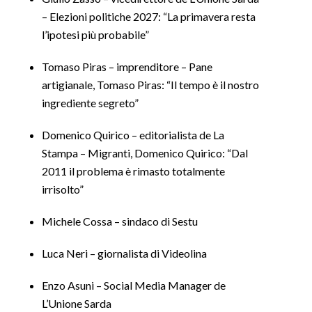
– Elezioni politiche 2027: “La primavera resta
SPETTACOLI
l’ipotesi più probabile”
GOSSIP
Tomaso Piras – imprenditore – Pane
artigianale, Tomaso Piras: “Il tempo è il nostro
SALUTE
ingrediente segreto”
SARDEGNA TURISMO
Domenico Quirico – editorialista de La
Stampa – Migranti, Domenico Quirico: “Dal
SARDI NEL MONDO
2011 il problema è rimasto totalmente
NOTIZIE
irrisolto”
EVENTI
Michele Cossa – sindaco di Sestu
#CARAUNIONE
Luca Neri – giornalista di Videolina
3 MINUTI CON
Enzo Asuni – Social Media Manager de
L’Unione Sarda
INSULARITÀ