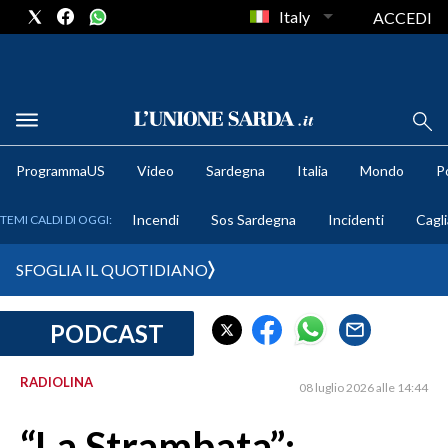
Italy
ACCEDI
METEO
ProgrammaUS
Video
Sardegna
Italia
Mondo
Po
COMUNI AL VOTO
Incendi
Sos Sardegna
Incidenti
Cagli
TEMI CALDI DI OGGI:
VIDEO
SFOGLIA IL QUOTIDIANO
FOTO
PODCAST
CRONACA SARDEGNA
CAGLIARI
RADIOLINA
08 luglio 2026 alle 14:44
PROVINCIA DI CAGLIARI
SULCIS IGLESIENTE
“La Strambata”: