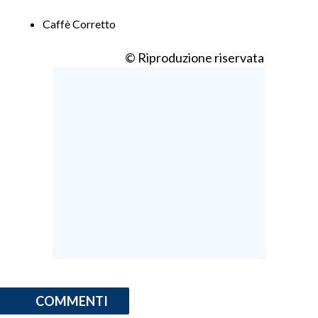
Caffè Corretto
INFO AZIENDE
ABBONATI
© Riproduzione riservata
ANNUNCI
NECROLOGI
PUBBLICITÀ
SPIAGGE
STORE
COMMENTI