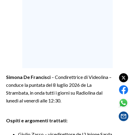
LAVORO
BANDI
SPORT IN SARDEGNA
SPORT
RISULTATI E CLASSIFICHE
CALCIO
CALCIO REGIONALE
Simona De Francisci
– Condirettrice di Videolina –
BASKET
conduce la puntata del 8 luglio 2026 de La
VOLLEY
Strambata, in onda tutti i giorni su Radiolina dal
lunedì al venerdì alle 12:30.
MOTORI
TENNIS
ALTRI SPORT
Ospiti e argomenti trattati:
CULTURA
Giulio Zasso – vicedirettore de L’Unione Sarda