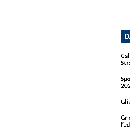
D
Cal
Str
Spo
20
Gli
Gr 
l’e