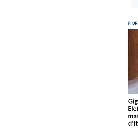
FIOR
Gig
Ele
mat
d’It