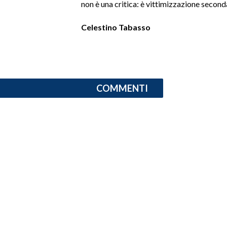
non è una critica: è vittimizzazione second
SPETTACOLI
Celestino Tabasso
GOSSIP
SALUTE
COMMENTI
SARDEGNA TURISMO
SARDI NEL MONDO
NOTIZIE
EVENTI
#CARAUNIONE
3 MINUTI CON
INSULARITÀ