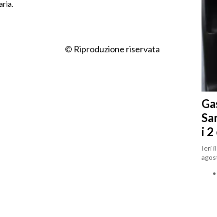
aria.
© Riproduzione riservata
Gas
Sa
i 2
Ieri 
agost