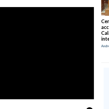
Cen
acc
Cal
int
Andr