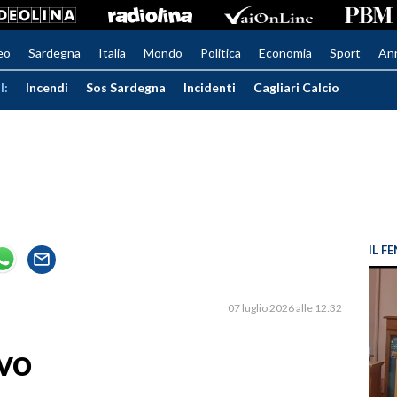
eo
Sardegna
Italia
Mondo
Politica
Economia
Sport
An
I:
Incendi
Sos Sardegna
Incidenti
Cagliari Calcio
IL 
07 luglio 2026 alle 12:32
ivo