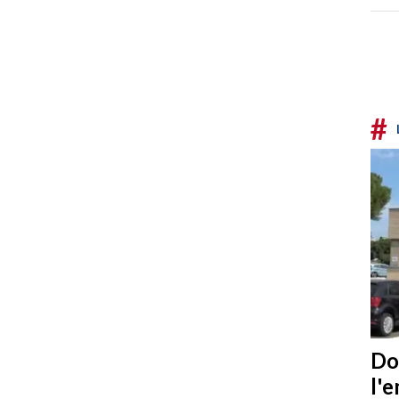
#
Do
l'