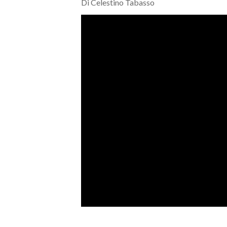
Di Celestino Tabasso
MEDIO CAMPIDANO
ORISTANO E PROVINCIA
SASSARI E PROVINCIA
GALLURA
NUORO E PROVINCIA
OGLIASTRA
AGENDA
CRONACA
ITALIA
MONDO
POLITICA
ECONOMIA
SERVIZI ALLE IMPRESE