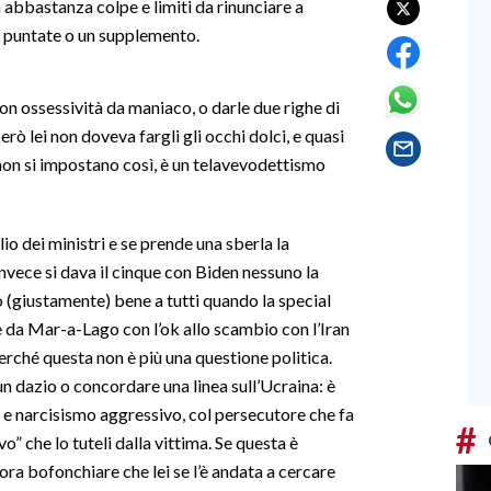
abbastanza colpe e limiti da rinunciare a
a puntate o un supplemento.
n ossessività da maniaco, o darle due righe di
erò lei non doveva fargli gli occhi dolci, e quasi
i non si impostano così, è un telavevodettismo
o dei ministri e se prende una sberla la
vece si dava il cinque con Biden nessuno la
 (giustamente) bene a tutti quando la special
re da Mar-a-Lago con l’ok allo scambio con l’Iran
erché questa non è più una questione politica.
n dazio o concordare una linea sull’Ucraina: è
e e narcisismo aggressivo, col persecutore che fa
#
vo” che lo tuteli dalla vittima. Se questa è
lora bofonchiare che lei se l’è andata a cercare