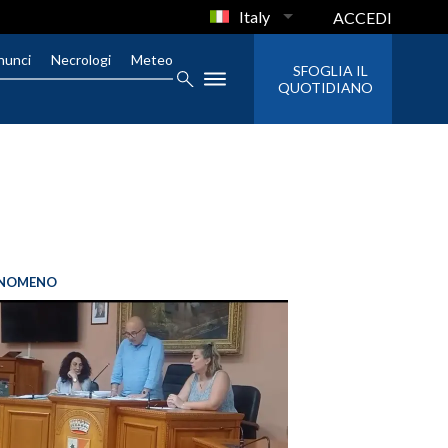
Italy
ACCEDI
nunci
Necrologi
Meteo
SFOGLIA IL
QUOTIDIANO
FENOMENO