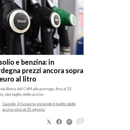
olio e benzina: in
rdegna prezzi ancora sopra
 euro al litro
il via libera del CdM alla proroga, fino al 25
o, del taglio delle accise
Gasolio, il Governo estende il taglio delle
accise sino al 25 agosto