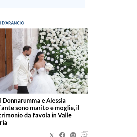
I D’ARANCIO
i Donnarumma e Alessia
fante sono marito e moglie, il
rimonio da favola in Valle
ria