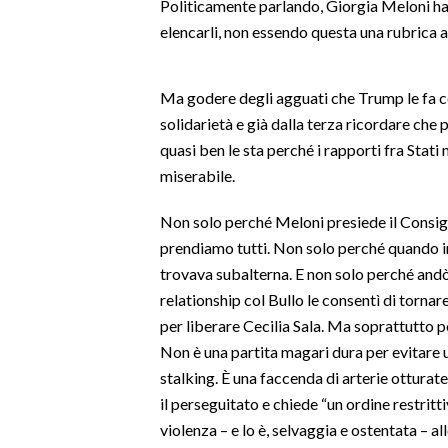
Politicamente parlando, Giorgia Meloni ha 
LAVORO
elencarli, non essendo questa una rubrica 
BANDI
Ma godere degli agguati che Trump le fa co
SPORT IN SARDEGNA
solidarietà e già dalla terza ricordare che p
quasi ben le sta perché i rapporti fra Stat
SPORT
miserabile.
RISULTATI E CLASSIFICHE
CALCIO
Non solo perché Meloni presiede il Consigli
CALCIO REGIONALE
prendiamo tutti. Non solo perché quando in
trovava subalterna. E non solo perché andò
BASKET
relationship col Bullo le consentì di torna
VOLLEY
per liberare Cecilia Sala. Ma soprattutto p
MOTORI
Non è una partita magari dura per evitare u
TENNIS
stalking. È una faccenda di arterie otturat
ALTRI SPORT
il perseguitato e chiede “un ordine restritti
violenza – e lo è, selvaggia e ostentata – al
CULTURA