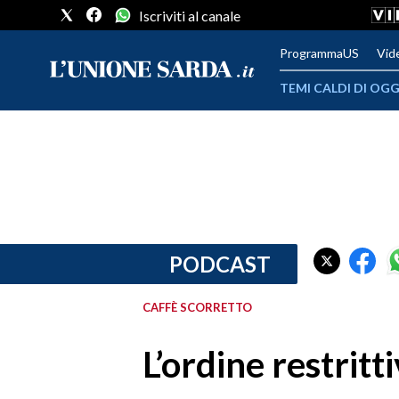
Iscriviti al canale
ProgrammaUS
Vid
TEMI CALDI DI OGG
METEO
COMUNI AL VOTO
VIDEO
FOTO
PODCAST
CRONACA SARDEGNA
CAFFÈ SCORRETTO
CAGLIARI
L’ordine restritt
PROVINCIA DI CAGLIARI
SULCIS IGLESIENTE