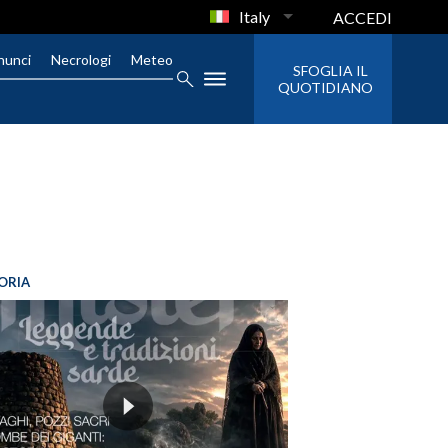
Italy
ACCEDI
nunci
Necrologi
Meteo
SFOGLIA IL
QUOTIDIANO
ORIA