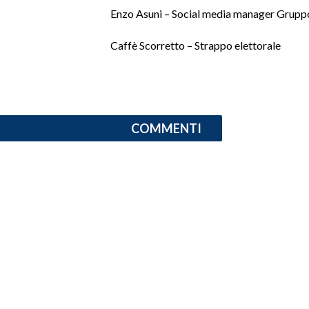
Enzo Asuni – Social media manager Grupp
SPETTACOLI
Caffè Scorretto – Strappo elettorale
GOSSIP
SALUTE
COMMENTI
SARDEGNA TURISMO
SARDI NEL MONDO
NOTIZIE
EVENTI
#CARAUNIONE
3 MINUTI CON
INSULARITÀ