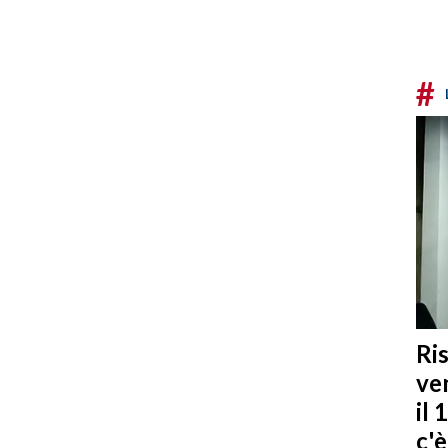
#
Ris
ven
il 
c'