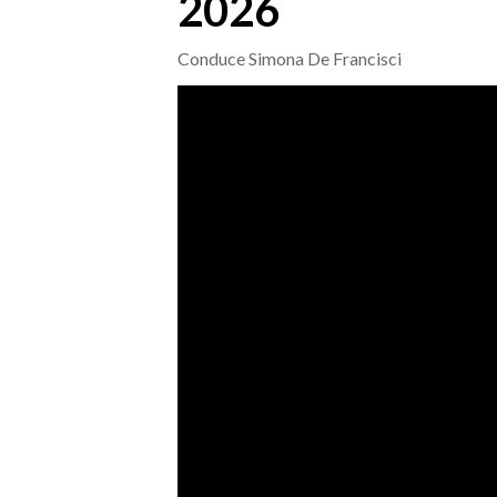
2026
MEDIO CAMPIDANO
ORISTANO E PROVINCIA
Conduce Simona De Francisci
SASSARI E PROVINCIA
GALLURA
NUORO E PROVINCIA
OGLIASTRA
AGENDA
CRONACA
ITALIA
MONDO
POLITICA
ECONOMIA
SERVIZI ALLE IMPRESE