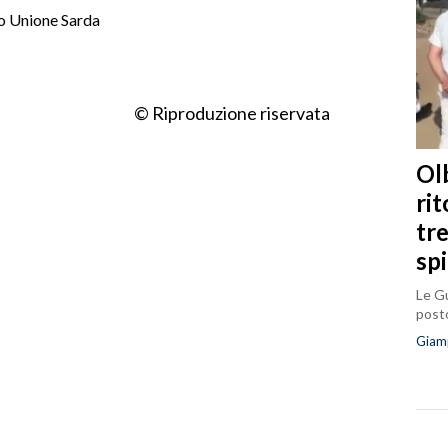
o Unione Sarda
© Riproduzione riservata
Olb
ri
tr
sp
Le Gu
posto
Giam