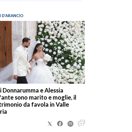
I D’ARANCIO
i Donnarumma e Alessia
fante sono marito e moglie, il
rimonio da favola in Valle
ria