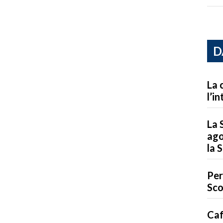
D
La 
l’i
La 
ago
la 
Per
Sco
Caf