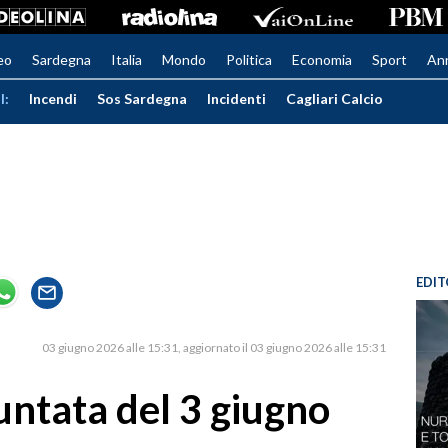
eo
Sardegna
Italia
Mondo
Politica
Economia
Sport
An
I:
Incendi
Sos Sardegna
Incidenti
Cagliari Calcio
EDIT
03 giugno 2026 alle 15:31
aggiornato il 03 giugno 2026 alle 15:31
untata del 3 giugno