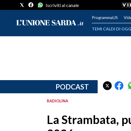
Iscriviti al canale
ProgrammaUS
Vid
TEMI CALDI DI OGG
METEO
COMUNI AL VOTO
VIDEO
FOTO
PODCAST
CRONACA SARDEGNA
RADIOLINA
CAGLIARI
La Strambata, p
PROVINCIA DI CAGLIARI
SULCIS IGLESIENTE