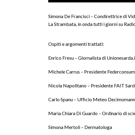
LAVORO
Simona De Francisci – Condirettrice di Vid
BANDI
La Strambata, in onda tutti i giorni su Radio
SPORT IN SARDEGNA
Ospiti e argomenti trattati:
SPORT
RISULTATI E CLASSIFICHE
Enrico Fresu – Giornalista di Unionesarda.i
CALCIO
Michele Carrus – Presidente Federconsum
CALCIO REGIONALE
BASKET
Nicola Napolitano – Presidente FAIT Sar
VOLLEY
Carlo Spanu – Ufficio Meteo Decimoman
MOTORI
TENNIS
Maria Chiara Di Guardo – Ordinario di sci
ALTRI SPORT
Simona Mertoli – Dermatologa
CULTURA