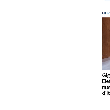
FIOR
Gig
Ele
mat
d’It