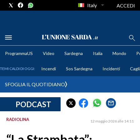
Italy
ACCEDI
METEO
ProgrammaUS
Video
Sardegna
Italia
Mondo
Po
COMUNI AL VOTO
Incendi
Sos Sardegna
Incidenti
Cagli
TEMI CALDI DI OGGI:
VIDEO
SFOGLIA IL QUOTIDIANO
FOTO
PODCAST
CRONACA SARDEGNA
CAGLIARI
RADIOLINA
12 maggio 2026 alle 14:11
PROVINCIA DI CAGLIARI
SULCIS IGLESIENTE
“La Strambata”: