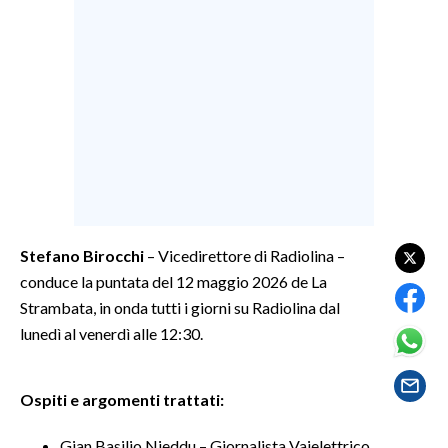
LAVORO
BANDI
SPORT IN SARDEGNA
SPORT
RISULTATI E CLASSIFICHE
CALCIO
CALCIO REGIONALE
Stefano Birocchi
– Vicedirettore di Radiolina –
BASKET
conduce la puntata del 12 maggio 2026 de La
VOLLEY
Strambata, in onda tutti i giorni su Radiolina dal
lunedì al venerdì alle 12:30.
MOTORI
TENNIS
ALTRI SPORT
Ospiti e argomenti trattati:
CULTURA
Gian Basilio Nieddu – Giornalista Vaielettrico