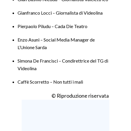
Gianfranco Locci – Giornalista di Videolina
SPETTACOLI
Pierpaolo Piludu – Cada Die Teatro
GOSSIP
Enzo Asuni – Social Media Manager de
SALUTE
L’Unione Sarda
SARDEGNA TURISMO
Simona De Francisci – Condirettrice del TG di
Videolina
SARDI NEL MONDO
NOTIZIE
Caffè Scorretto – Non tutti i mali
EVENTI
© Riproduzione riservata
#CARAUNIONE
3 MINUTI CON
INSULARITÀ