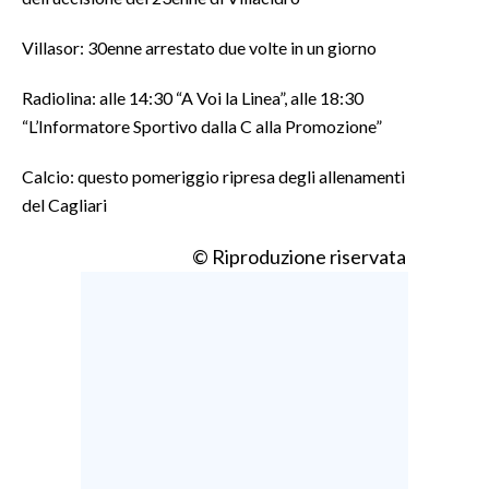
Villasor: 30enne arrestato due volte in un giorno
SPETTACOLI
Radiolina: alle 14:30 “A Voi la Linea”, alle 18:30
GOSSIP
“L’Informatore Sportivo dalla C alla Promozione”
SALUTE
Calcio: questo pomeriggio ripresa degli allenamenti
del Cagliari
SARDEGNA TURISMO
© Riproduzione riservata
SARDI NEL MONDO
NOTIZIE
EVENTI
#CARAUNIONE
3 MINUTI CON
INSULARITÀ