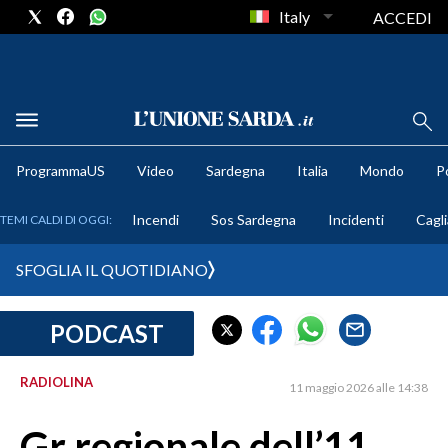
Italy
ACCEDI
METEO
ProgrammaUS
Video
Sardegna
Italia
Mondo
Po
COMUNI AL VOTO
Incendi
Sos Sardegna
Incidenti
Cagli
TEMI CALDI DI OGGI:
VIDEO
SFOGLIA IL QUOTIDIANO
FOTO
PODCAST
CRONACA SARDEGNA
CAGLIARI
RADIOLINA
11 maggio 2026 alle 14:38
PROVINCIA DI CAGLIARI
SULCIS IGLESIENTE
Gr regionale dell’11