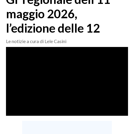
MEDIO CAMPIDANO
maggio 2026,
ORISTANO E PROVINCIA
SASSARI E PROVINCIA
l’edizione delle 12
GALLURA
NUORO E PROVINCIA
Le notizie a cura di Lele Casini
OGLIASTRA
AGENDA
CRONACA
ITALIA
MONDO
POLITICA
ECONOMIA
SERVIZI ALLE IMPRESE