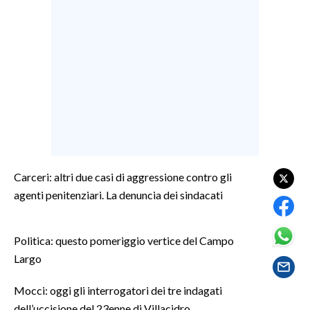
LAVORO
BANDI
SPORT IN SARDEGNA
SPORT
RISULTATI E CLASSIFICHE
CALCIO
CALCIO REGIONALE
Carceri: altri due casi di aggressione contro gli
BASKET
agenti penitenziari. La denuncia dei sindacati
VOLLEY
MOTORI
Politica: questo pomeriggio vertice del Campo
TENNIS
Largo
ALTRI SPORT
Mocci: oggi gli interrogatori dei tre indagati
CULTURA
dell’uccisione del 23enne di Villacidro