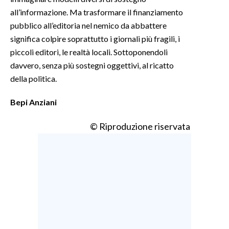
all’informazione. Ma trasformare il finanziamento
INFO AZIENDE
pubblico all’editoria nel nemico da abbattere
ABBONATI
significa colpire soprattutto i giornali più fragili, i
piccoli editori, le realtà locali. Sottoponendoli
ANNUNCI
davvero, senza più sostegni oggettivi, al ricatto
NECROLOGI
della politica.
PUBBLICITÀ
SPIAGGE
Bepi Anziani
STORE
© Riproduzione riservata