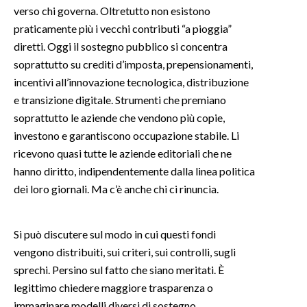
verso chi governa. Oltretutto non esistono
praticamente più i vecchi contributi “a pioggia”
SPETTACOLI
diretti. Oggi il sostegno pubblico si concentra
GOSSIP
soprattutto su crediti d’imposta, prepensionamenti,
incentivi all’innovazione tecnologica, distribuzione
SALUTE
e transizione digitale. Strumenti che premiano
soprattutto le aziende che vendono più copie,
SARDEGNA TURISMO
investono e garantiscono occupazione stabile. Li
ricevono quasi tutte le aziende editoriali che ne
SARDI NEL MONDO
hanno diritto, indipendentemente dalla linea politica
NOTIZIE
dei loro giornali. Ma c’è anche chi ci rinuncia.
EVENTI
Si può discutere sul modo in cui questi fondi
#CARAUNIONE
vengono distribuiti, sui criteri, sui controlli, sugli
sprechi. Persino sul fatto che siano meritati. È
3 MINUTI CON
legittimo chiedere maggiore trasparenza o
INSULARITÀ
immaginare modelli diversi di sostegno