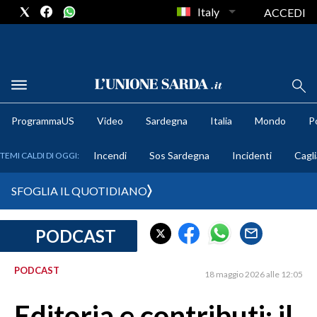
Italy
ACCEDI
METEO
ProgrammaUS
Video
Sardegna
Italia
Mondo
Po
COMUNI AL VOTO
Incendi
Sos Sardegna
Incidenti
Cagli
TEMI CALDI DI OGGI:
VIDEO
SFOGLIA IL QUOTIDIANO
FOTO
PODCAST
CRONACA SARDEGNA
CAGLIARI
PODCAST
18 maggio 2026 alle 12:05
PROVINCIA DI CAGLIARI
SULCIS IGLESIENTE
Editoria e contributi: il