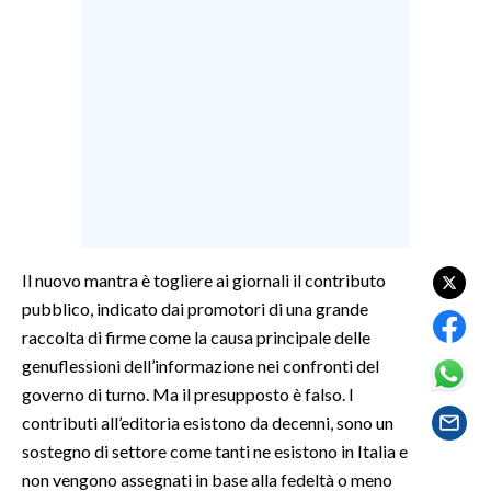
LAVORO
BANDI
SPORT IN SARDEGNA
SPORT
RISULTATI E CLASSIFICHE
CALCIO
CALCIO REGIONALE
Il nuovo mantra è togliere ai giornali il contributo
BASKET
pubblico, indicato dai promotori di una grande
VOLLEY
raccolta di firme come la causa principale delle
genuflessioni dell’informazione nei confronti del
MOTORI
governo di turno. Ma il presupposto è falso. I
TENNIS
contributi all’editoria esistono da decenni, sono un
ALTRI SPORT
sostegno di settore come tanti ne esistono in Italia e
non vengono assegnati in base alla fedeltà o meno
CULTURA