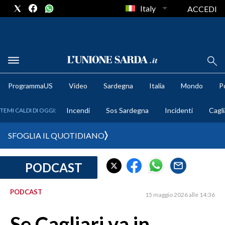
Italy
ACCEDI
METEO
ProgrammaUS
Video
Sardegna
Italia
Mondo
Po
COMUNI AL VOTO
Incendi
Sos Sardegna
Incidenti
Cagli
TEMI CALDI DI OGGI:
VIDEO
SFOGLIA IL QUOTIDIANO
FOTO
PODCAST
CRONACA SARDEGNA
CAGLIARI
PODCAST
15 maggio 2026 alle 14:36
PROVINCIA DI CAGLIARI
SULCIS IGLESIENTE
Se Cagliari va in