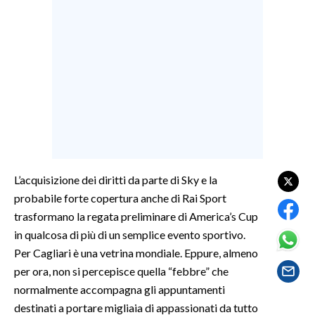
LAVORO
BANDI
SPORT IN SARDEGNA
SPORT
RISULTATI E CLASSIFICHE
CALCIO
CALCIO REGIONALE
L’acquisizione dei diritti da parte di Sky e la
BASKET
probabile forte copertura anche di Rai Sport
VOLLEY
trasformano la regata preliminare di America’s Cup
in qualcosa di più di un semplice evento sportivo.
MOTORI
Per Cagliari è una vetrina mondiale. Eppure, almeno
TENNIS
per ora, non si percepisce quella “febbre” che
ALTRI SPORT
normalmente accompagna gli appuntamenti
destinati a portare migliaia di appassionati da tutto
CULTURA