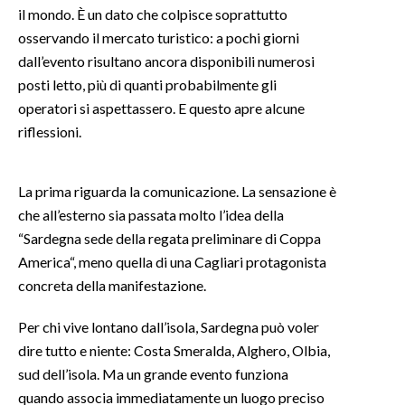
il mondo. È un dato che colpisce soprattutto
osservando il mercato turistico: a pochi giorni
SPETTACOLI
dall’evento risultano ancora disponibili numerosi
GOSSIP
posti letto, più di quanti probabilmente gli
operatori si aspettassero. E questo apre alcune
SALUTE
riflessioni.
SARDEGNA TURISMO
La prima riguarda la comunicazione. La sensazione è
SARDI NEL MONDO
che all’esterno sia passata molto l’idea della
“Sardegna sede della regata preliminare di Coppa
NOTIZIE
America“, meno quella di una Cagliari protagonista
EVENTI
concreta della manifestazione.
#CARAUNIONE
Per chi vive lontano dall’isola, Sardegna può voler
dire tutto e niente: Costa Smeralda, Alghero, Olbia,
3 MINUTI CON
sud dell’isola. Ma un grande evento funziona
quando associa immediatamente un luogo preciso
INSULARITÀ