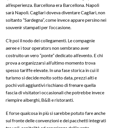
all’esperienza. Barcellona era Barcellona. Napoli
INFO AZIENDE
sarà Napoli. Cagliari doveva diventare Cagliari, non
soltanto “Sardegna”, come invece appare persino nei
ABBONATI
souvenir stampati per l’occasione.
ANNUNCI
NECROLOGI
C’è poi il nodo dei collegamenti. Le compagnie
PUBBLICITÀ
aeree e i tour operators non sembrano aver
costruito un vero “ponte” dedicato all’evento. E chi
SPIAGGE
prova a organizzarsi all’ultimo momento trova
STORE
spesso tariffe elevate. In una fase storica in cui il
turismo si decide molto sotto data, prezzi alti e
pochi voli aggiuntivi rischiano di frenare quella
fascia di visitatori occasionali che potrebbe invece
riempire alberghi, B&B e ristoranti.
E forse qualcosa in più si sarebbe potuto fare anche
sul fronte delle convenzioni e dei pacchetti integrati
tra voli, ospitalità ed esperienza dell’evento.