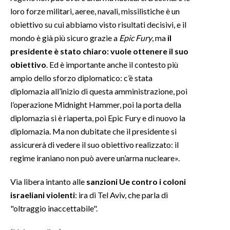
loro forze militari, aeree, navali, missilistiche è un
INFO AZIENDE
obiettivo su cui abbiamo visto risultati decisivi, e il
mondo è già più sicuro grazie a
Epic Fury
, ma
il
ABBONATI
presidente è stato chiaro: vuole ottenere il suo
ANNUNCI
obiettivo
. Ed è importante anche il contesto più
NECROLOGI
ampio dello sforzo diplomatico: c’è stata
PUBBLICITÀ
diplomazia all’inizio di questa amministrazione, poi
SPIAGGE
l’operazione Midnight Hammer, poi la porta della
STORE
diplomazia si è riaperta, poi Epic Fury e di nuovo la
diplomazia. Ma non dubitate che il presidente si
assicurerà di vedere il suo obiettivo realizzato: il
regime iraniano non può avere un’arma nucleare».
Via libera intanto alle
sanzioni Ue contro i coloni
israeliani violenti
: ira di Tel Aviv, che parla di
"oltraggio inaccettabile".