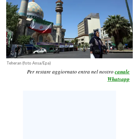
LAVORO
BANDI
SPORT IN SARDEGNA
SPORT
RISULTATI E CLASSIFICHE
Teheran (foto Ansa/Epa)
CALCIO
Per restare aggiornato entra nel nostro
canale
CALCIO REGIONALE
Whatsapp
BASKET
VOLLEY
MOTORI
TENNIS
ALTRI SPORT
CULTURA