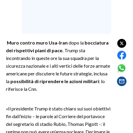
SPETTACOLI
GOSSIP
SALUTE
Muro contro muro Usa-Iran
dopo la
bocciatura
dei rispettivi piani di pace.
Trump sta
SARDEGNA TURISMO
incontrando in queste ore la sua squadra per la
sicurezza nazionale e i alti vertici delle forze armate
SARDI NEL MONDO
americane per discutere le future strategie, inclusa
NOTIZIE
la
possibilità di riprendere le azioni militari:
lo
EVENTI
riferisce la Cnn.
#CARAUNIONE
«Il presidente Trump è stato chiaro sui suoi obiettivi
fin dall’inizio – le parole al Corriere del portavoce
3 MINUTI CON
del segretario di stadio Rubio, Thomas Pigott -: il
INSULARITÀ
regime non può avere un’arma nucleare. Decimare le