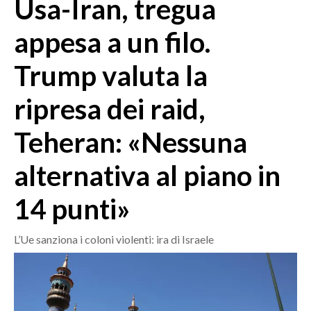
Usa-Iran, tregua
MEDIO CAMPIDANO
ORISTANO E PROVINCIA
appesa a un filo.
SASSARI E PROVINCIA
Trump valuta la
GALLURA
NUORO E PROVINCIA
ripresa dei raid,
OGLIASTRA
AGENDA
Teheran: «Nessuna
CRONACA
alternativa al piano in
ITALIA
14 punti»
MONDO
L’Ue sanziona i coloni violenti: ira di Israele
POLITICA
ECONOMIA
SERVIZI ALLE IMPRESE