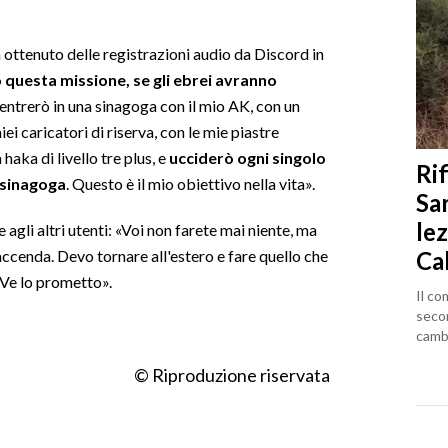
 ottenuto delle registrazioni audio da Discord in
questa missione, se gli ebrei avranno
 entrerò in una sinagoga con il mio AK, con un
ei caricatori di riserva, con le mie piastre
 haka di livello tre plus, e
ucciderò ogni singolo
Rif
 sinagoga
. Questo è il mio obiettivo nella vita».
Sa
lez
agli altri utenti: «Voi non farete mai niente, ma
Ca
accenda. Devo tornare all'estero e fare quello che
. Ve lo prometto».
Il co
seco
cambi
© Riproduzione riservata