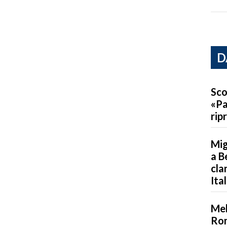
D
Sco
«Pa
rip
Mig
a B
cla
Ita
Mel
Rom