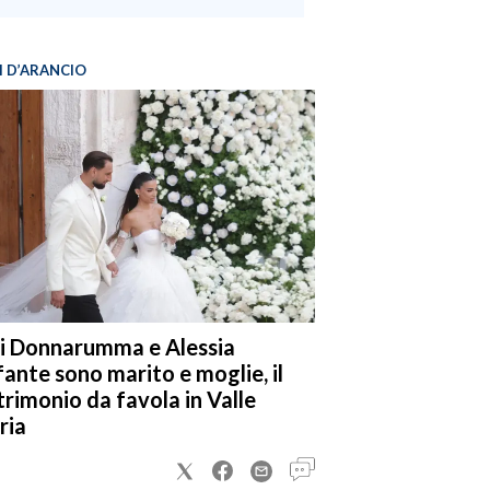
I D’ARANCIO
i Donnarumma e Alessia
fante sono marito e moglie, il
rimonio da favola in Valle
ria