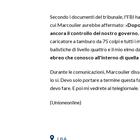
SPETTACOLI
Secondo i documenti del tribunale, l'FBI ha
cui Marcoulier avrebbe affermato: «
Dopo 
GOSSIP
ancora il controllo del nostro governo
,
caricatore a tamburo da 75 colpi e tutti i mi
SALUTE
balistiche di livello quattro e il mio elmo da
ebreo che conosco all'interno di quella
SARDEGNA TURISMO
Durante le comunicazioni, Marcoulier disse 
SARDI NEL MONDO
io sì. Devo solo portare a termine questa f
NOTIZIE
devo fare. E poi mi vedrete al telegiornale
EVENTI
(Unioneonline)
#CARAUNIONE
3 MINUTI CON
INSULARITÀ
USA