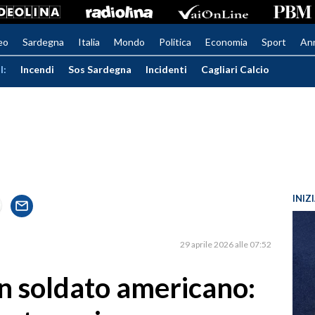
eo
Sardegna
Italia
Mondo
Politica
Economia
Sport
An
I:
Incendi
Sos Sardegna
Incidenti
Cagliari Calcio
INIZ
29 aprile 2026 alle 07:52
un soldato americano: