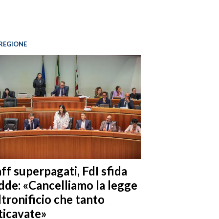
REGIONE
ff superpagati, FdI sfida
dde: «Cancelliamo la legge
ltronificio che tanto
ticavate»