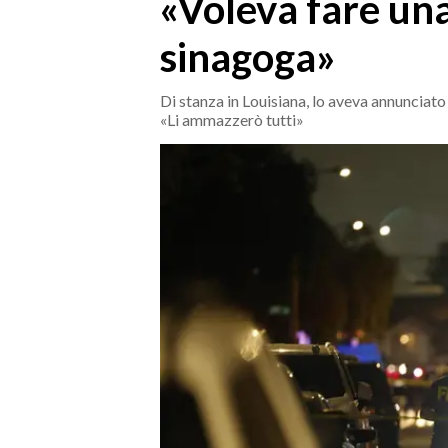
«Voleva fare una
MEDIO CAMPIDANO
ORISTANO E PROVINCIA
sinagoga»
SASSARI E PROVINCIA
GALLURA
Di stanza in Louisiana, lo aveva annunciato
«Li ammazzerò tutti»
NUORO E PROVINCIA
OGLIASTRA
AGENDA
CRONACA
ITALIA
MONDO
POLITICA
ECONOMIA
SERVIZI ALLE IMPRESE