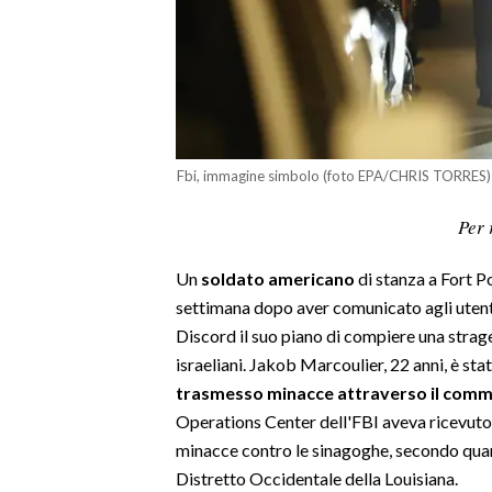
LAVORO
BANDI
SPORT IN SARDEGNA
SPORT
Fbi, immagine simbolo (foto EPA/CHRIS TORRES)
RISULTATI E CLASSIFICHE
Per 
CALCIO
CALCIO REGIONALE
Un
soldato americano
di stanza a Fort Po
BASKET
settimana dopo aver comunicato agli utent
Discord il suo piano di compiere una strage
VOLLEY
israeliani. Jakob Marcoulier, 22 anni, è sta
MOTORI
trasmesso minacce attraverso il comme
TENNIS
Operations Center dell'FBI aveva ricevuto
ALTRI SPORT
minacce contro le sinagoghe, secondo quanto
Distretto Occidentale della Louisiana.
CULTURA