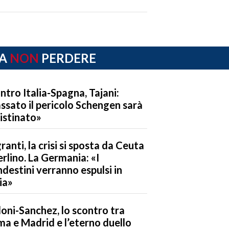
A
NON
PERDERE
ntro Italia-Spagna, Tajani:
ssato il pericolo Schengen sarà
ristinato»
ranti, la crisi si sposta da Ceuta
erlino. La Germania: «I
ndestini verranno espulsi in
lia»
oni-Sanchez, lo scontro tra
a e Madrid e l’eterno duello