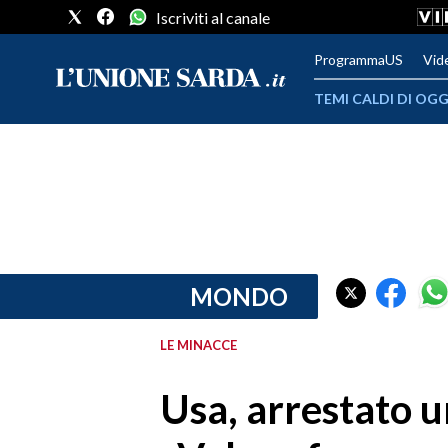
Iscriviti al canale
ProgrammaUS
Vid
TEMI CALDI DI OGG
METEO
COMUNI AL VOTO
VIDEO
FOTO
MONDO
CRONACA SARDEGNA
LE MINACCE
CAGLIARI
Usa, arrestato 
PROVINCIA DI CAGLIARI
SULCIS IGLESIENTE