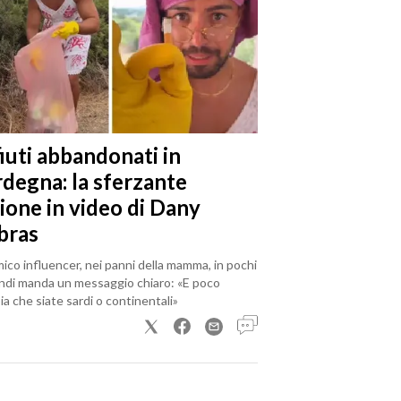
iuti abbandonati in
rdegna: la sferzante
ione in video di Dany
bras
mico influencer, nei panni della mamma, in pochi
ndi manda un messaggio chiaro: «E poco
a che siate sardi o continentali»