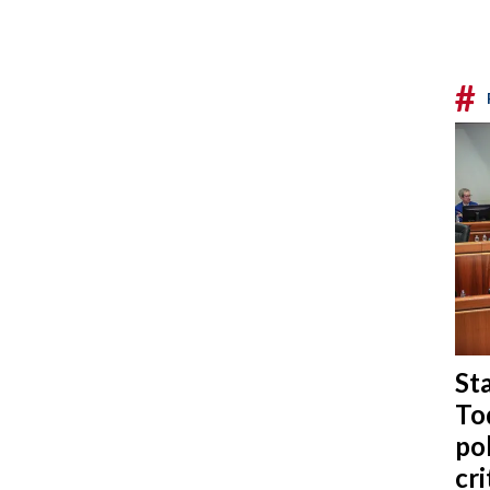
#
Sta
To
po
cri