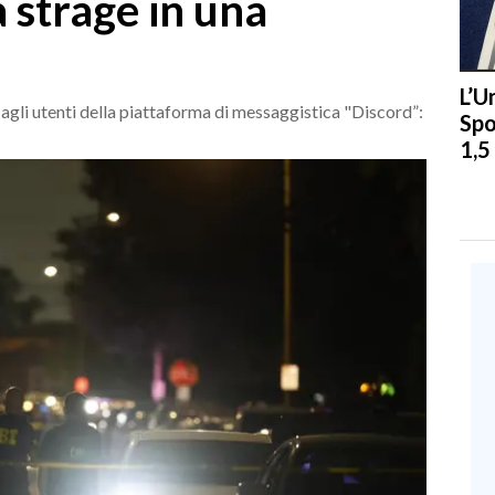
 strage in una
L’U
 agli utenti della piattaforma di messaggistica "Discord”:
Spo
1,5