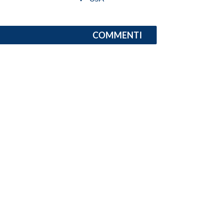
INFO AZIENDE
COMMENTI
ABBONATI
ANNUNCI
NECROLOGI
PUBBLICITÀ
SPIAGGE
STORE