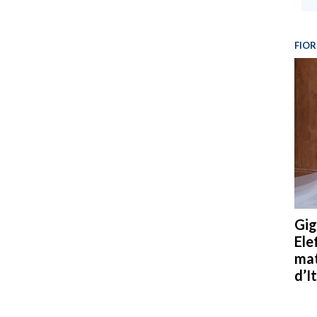
FIOR
Gig
Ele
mat
d’It