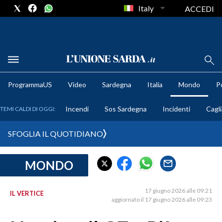
Italy
ACCEDI
METEO
ProgrammaUS
Video
Sardegna
Italia
Mondo
Po
COMUNI AL VOTO
Incendi
Sos Sardegna
Incidenti
Cagli
TEMI CALDI DI OGGI:
VIDEO
SFOGLIA IL QUOTIDIANO
FOTO
MONDO
CRONACA SARDEGNA
CAGLIARI
17 giugno 2026 alle 09:21
IL VERTICE
PROVINCIA DI CAGLIARI
aggiornato il 17 giugno 2026 alle 09:23
SULCIS IGLESIENTE