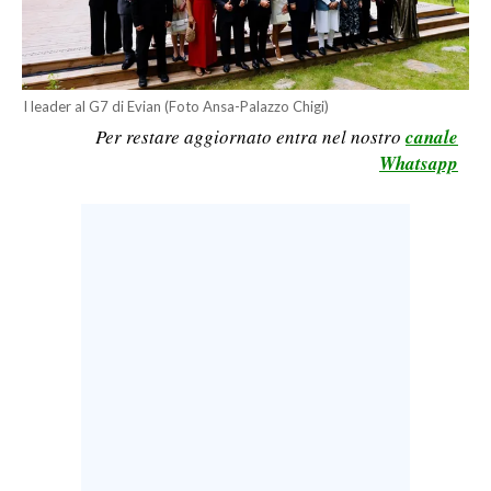
LAVORO
BANDI
I leader al G7 di Evian (Foto Ansa-Palazzo Chigi)
SPORT IN SARDEGNA
Per restare aggiornato entra nel nostro
canale
Whatsapp
SPORT
RISULTATI E CLASSIFICHE
CALCIO
CALCIO REGIONALE
BASKET
VOLLEY
MOTORI
TENNIS
ALTRI SPORT
CULTURA