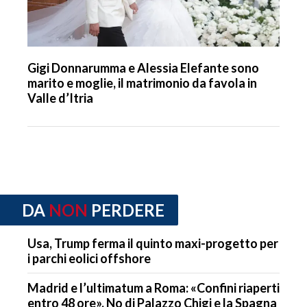
Gigi Donnarumma e Alessia Elefante sono
marito e moglie, il matrimonio da favola in
Valle d’Itria
DA
NON
PERDERE
Usa, Trump ferma il quinto maxi-progetto per
i parchi eolici offshore
Madrid e l’ultimatum a Roma: «Confini riaperti
entro 48 ore». No di Palazzo Chigi e la Spagna