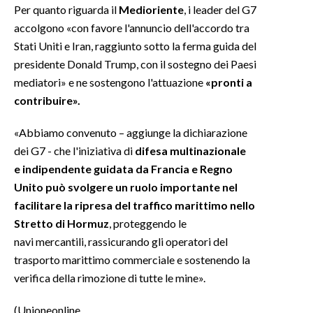
Per quanto riguarda il
Medioriente
, i leader del G7
accolgono «con favore l'annuncio dell'accordo tra
INFO AZIENDE
Stati Uniti e Iran, raggiunto sotto la ferma guida del
ABBONATI
presidente Donald Trump, con il sostegno dei Paesi
ANNUNCI
mediatori» e ne sostengono l'attuazione
«pronti a
NECROLOGI
contribuire».
PUBBLICITÀ
«Abbiamo convenuto – aggiunge la dichiarazione
SPIAGGE
dei G7 - che l'iniziativa di
difesa multinazionale
STORE
e indipendente guidata da Francia e Regno
Unito può svolgere un ruolo importante nel
facilitare la ripresa del traffico marittimo nello
Stretto di Hormuz
, proteggendo le
navi mercantili, rassicurando gli operatori del
trasporto marittimo commerciale e sostenendo la
verifica della rimozione di tutte le mine».
(Unioneonline