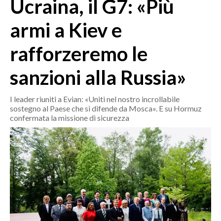
Ucraina, il G7: «Più
MEDIO CAMPIDANO
ORISTANO E PROVINCIA
armi a Kiev e
SASSARI E PROVINCIA
rafforzeremo le
GALLURA
NUORO E PROVINCIA
sanzioni alla Russia»
OGLIASTRA
AGENDA
I leader riuniti a Evian: «Uniti nel nostro incrollabile
sostegno al Paese che si difende da Mosca». E su Hormuz
CRONACA
confermata la missione di sicurezza
ITALIA
MONDO
POLITICA
ECONOMIA
SERVIZI ALLE IMPRESE