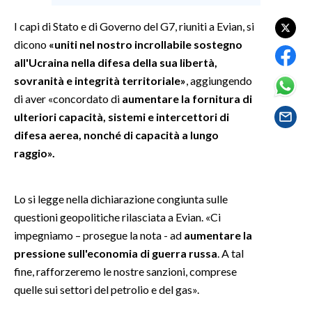
I capi di Stato e di Governo del G7, riuniti a Evian, si
SPETTACOLI
dicono
«uniti nel nostro incrollabile sostegno
all'Ucraina nella difesa della sua libertà,
GOSSIP
sovranità e integrità territoriale»
, aggiungendo
SALUTE
di aver «concordato di
aumentare la fornitura di
ulteriori capacità, sistemi e intercettori di
SARDEGNA TURISMO
difesa aerea, nonché di capacità a lungo
raggio».
SARDI NEL MONDO
NOTIZIE
Lo si legge nella dichiarazione congiunta sulle
EVENTI
questioni geopolitiche rilasciata a Evian. «Ci
impegniamo – prosegue la nota - ad
aumentare la
#CARAUNIONE
pressione sull'economia di guerra russa
. A tal
fine, rafforzeremo le nostre sanzioni, comprese
3 MINUTI CON
quelle sui settori del petrolio e del gas».
INSULARITÀ