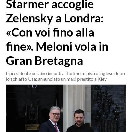
Starmer accoglie
MEDIO CAMPIDANO
ORISTANO E PROVINCIA
Zelensky a Londra:
SASSARI E PROVINCIA
«Con voi fino alla
GALLURA
NUORO E PROVINCIA
fine». Meloni vola in
OGLIASTRA
AGENDA
Gran Bretagna
CRONACA
Il presidente ucraino incontra il primo ministro inglese dopo
lo schiaffo Usa: annunciato un maxi prestito a Kiev
ITALIA
MONDO
POLITICA
ECONOMIA
SERVIZI ALLE IMPRESE