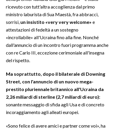
ricevuto con tutt'altra accoglienza dal primo
INFO AZIENDE
ministro laburista di Sua Maestà, fra abbracci,
sorrisi,
un insistito «very very welcome»
e
ABBONATI
attestazioni di fedeltà a un sostegno
ANNUNCI
«incrollabile» all'Ucraina fino alla fine. Nonché
NECROLOGI
dall'annuncio di un incontro fuori programma anche
PUBBLICITÀ
con re Carlo III, eccezione cerimoniale all'insegna
SPIAGGE
del rispetto.
STORE
Ma soprattutto, dopo il bilaterale di Downing
Street, con l'annuncio di un nuovo mega-
prestito pluriennale britannico all'Ucraina da
2,26 miliardi di sterline (2,7 miliardi di euro):
sonante messaggio di sfida agli Usa e di concreto
incoraggiamento agli alleati europei.
«Sono felice di avere amici e partner come voi», ha