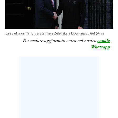
LAVORO
BANDI
SPORT IN SARDEGNA
La stretta di mano tra Starme e Zelensky a Downing Street (Ansa)
Per restare aggiornato entra nel nostro
canale
SPORT
Whatsapp
RISULTATI E CLASSIFICHE
CALCIO
CALCIO REGIONALE
BASKET
VOLLEY
MOTORI
TENNIS
ALTRI SPORT
CULTURA