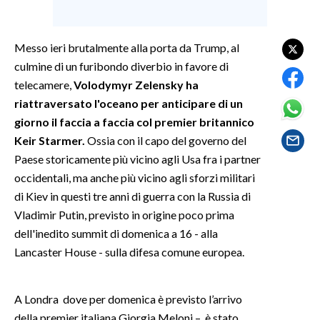
SPETTACOLI
Messo ieri brutalmente alla porta da Trump, al
culmine di un furibondo diverbio in favore di
GOSSIP
telecamere,
Volodymyr Zelensky ha
SALUTE
riattraversato l'oceano per anticipare di un
giorno il faccia a faccia col premier britannico
SARDEGNA TURISMO
Keir Starmer.
Ossia con il capo del governo del
Paese storicamente più vicino agli Usa fra i partner
SARDI NEL MONDO
occidentali, ma anche più vicino agli sforzi militari
NOTIZIE
di Kiev in questi tre anni di guerra con la Russia di
EVENTI
Vladimir Putin, previsto in origine poco prima
dell'inedito summit di domenica a 16 - alla
#CARAUNIONE
Lancaster House - sulla difesa comune europea.
3 MINUTI CON
A Londra dove per domenica è previsto l’arrivo
INSULARITÀ
della premier italiana Giorgia Meloni – è stato