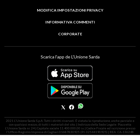
MODIFICA IMPOSTAZIONI PRIVACY
INFORMATIVA COMMENTI
CORPORATE
Scarica l'app de L'Unione Sarda
2021 L'Unione Sarda S.p.A. Tutti i diritti riservati. É vietata la riproduzione, anche parziale e
con qualsiasi mezzo, di tutti i materiali del sito. | Indirizzo della Sede Legale: Piazzetta
L'Unione Sarda nr. 24 | Capitale sociale 11.400.000,00 i.v. | Codice Fiscale ed iscrizione presso
l'Ufficio Registro Imprese di Cagliari 01687830925 (P.I. 02544190925) | REA: CA-136248