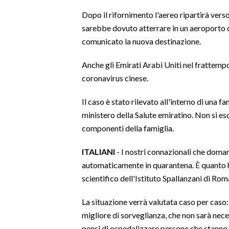
Dopo il rifornimento l'aereo ripartirà verso
SPETTACOLI
sarebbe dovuto atterrare in un aeroporto c
comunicato la nuova destinazione.
GOSSIP
Anche gli Emirati Arabi Uniti nel frattemp
SALUTE
coronavirus cinese.
SARDEGNA TURISMO
Il caso è stato rilevato all'interno di una 
ministero della Salute emiratino. Non si esc
SARDI NEL MONDO
componenti della famiglia.
NOTIZIE
ITALIANI
- I nostri connazionali che doma
EVENTI
automaticamente in quarantena. È quanto h
#CARAUNIONE
scientifico dell'Istituto Spallanzani di Rom
3 MINUTI CON
La situazione verrà valutata caso per caso:
migliore di sorveglianza, che non sarà ne
INSULARITÀ
pensi di ospedalizzare persone che stanno 