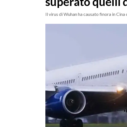
superato quelli 
MEDIO CAMPIDANO
ORISTANO E PROVINCIA
Il virus di Wuhan ha causato finora in Cina
SASSARI E PROVINCIA
GALLURA
NUORO E PROVINCIA
OGLIASTRA
AGENDA
CRONACA
ITALIA
MONDO
POLITICA
ECONOMIA
SERVIZI ALLE IMPRESE