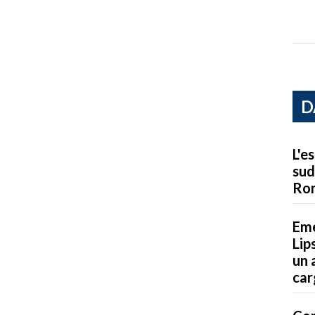
D
L'e
sud
Ro
Eme
Lip
un 
car