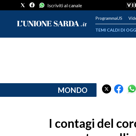
Iscriviti al canale
ProgrammaUS
Vid
TEMI CALDI DI OGG
METEO
COMUNI AL VOTO
VIDEO
FOTO
MONDO
CRONACA SARDEGNA
CAGLIARI
I contagi del co
PROVINCIA DI CAGLIARI
SULCIS IGLESIENTE