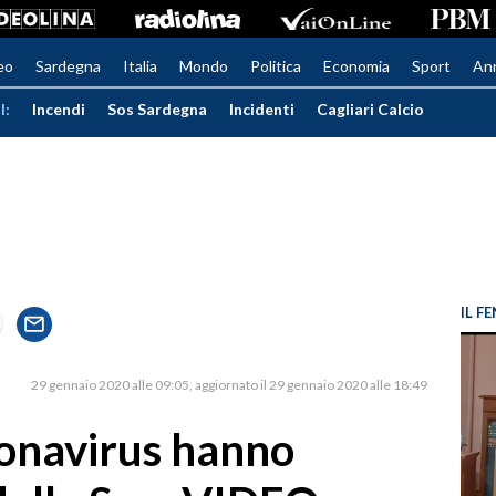
eo
Sardegna
Italia
Mondo
Politica
Economia
Sport
An
I:
Incendi
Sos Sardegna
Incidenti
Cagliari Calcio
IL 
29 gennaio 2020 alle 09:05
aggiornato il 29 gennaio 2020 alle 18:49
ronavirus hanno