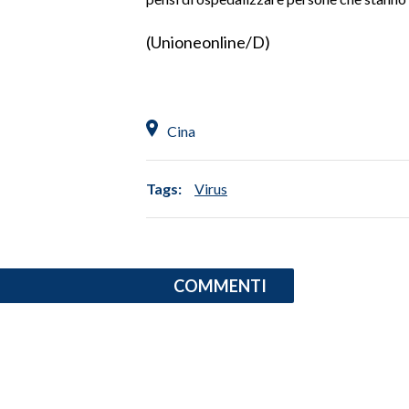
INFO AZIENDE
(Unioneonline/D)
ABBONATI
ANNUNCI
NECROLOGI
Cina
PUBBLICITÀ
SPIAGGE
Tags:
Virus
STORE
COMMENTI