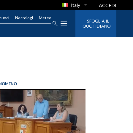
Italy
ACCEDI
nunci
Necrologi
Meteo
SFOGLIA IL
QUOTIDIANO
FENOMENO