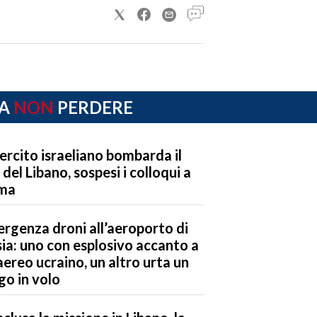
A
NON
PERDERE
sercito israeliano bombarda il
 del Libano, sospesi i colloqui a
ma
rgenza droni all’aeroporto di
sia: uno con esplosivo accanto a
aereo ucraino, un altro urta un
go in volo