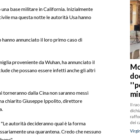
 una base militare in California. Inizialmente
ivile ma questa notte le autorità Usa hanno
o hanno annunciato il loro primo caso di
famiglia proveniente da Wuhan, ha annunciato il
Mo
lude che possano essere infetti anche gli altri
do
''
mi
ni torneranno dalla Cina non saranno messi
a chiarito Giuseppe Ippolito, direttore
Il ra
a.
dichi
raffo
dei 
 "Le autorità decideranno qual è la forma
Virgi
cessariamente una quarantena. Credo che nessuno
bene".