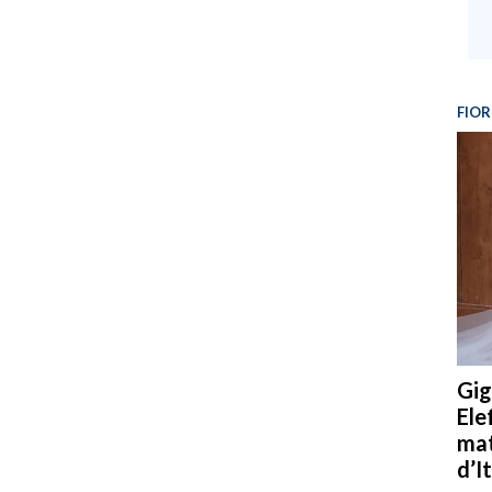
FIOR
Gig
Ele
mat
d’It