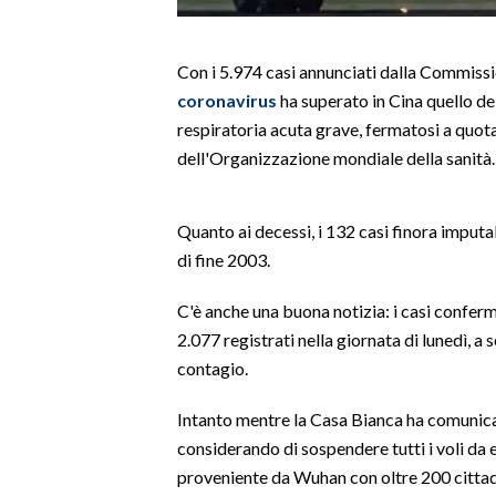
LAVORO
BANDI
Con i 5.974 casi annunciati dalla Commissio
coronavirus
ha superato in Cina quello d
SPORT IN SARDEGNA
respiratoria acuta grave, fermatosi a quota 5
dell'Organizzazione mondiale della sanità.
SPORT
RISULTATI E CLASSIFICHE
Quanto ai decessi, i 132 casi finora imputa
CALCIO
di fine 2003.
CALCIO REGIONALE
BASKET
C'è anche una buona notizia: i casi conferm
VOLLEY
2.077 registrati nella giornata di lunedì, a
contagio.
MOTORI
TENNIS
Intanto mentre la Casa Bianca ha comunica
ALTRI SPORT
considerando di sospendere tutti i voli da e
proveniente da Wuhan con oltre 200 cittadi
CULTURA