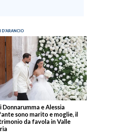
I D’ARANCIO
i Donnarumma e Alessia
fante sono marito e moglie, il
rimonio da favola in Valle
ria