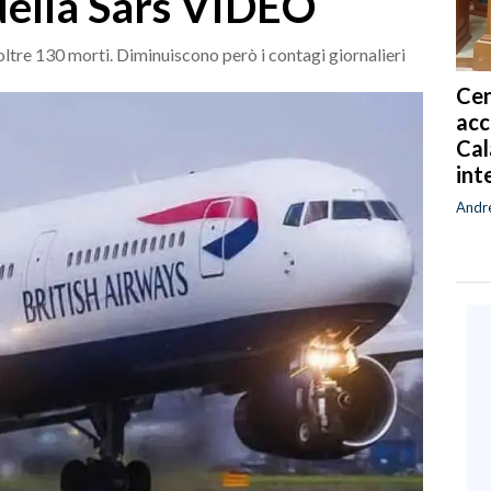
della Sars VIDEO
 oltre 130 morti. Diminuiscono però i contagi giornalieri
Cen
acc
Cal
int
Andr