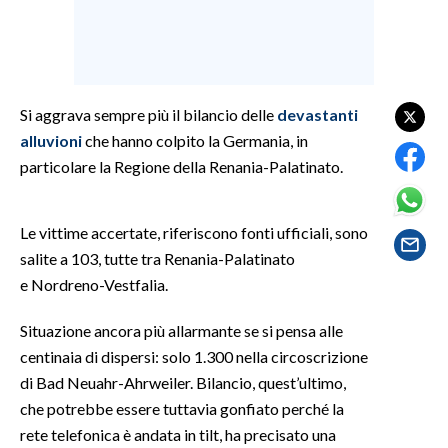
SPETTACOLI
GOSSIP
Si aggrava sempre più il bilancio delle
devastanti
alluvioni
che hanno colpito la Germania, in
SALUTE
particolare la Regione della Renania-Palatinato.
SARDEGNA TURISMO
Le vittime accertate, riferiscono fonti ufficiali, sono
SARDI NEL MONDO
salite a 103, tutte tra Renania-Palatinato
NOTIZIE
e Nordreno-Vestfalia.
EVENTI
Situazione ancora più allarmante se si pensa alle
#CARAUNIONE
centinaia di dispersi: solo 1.300 nella circoscrizione
di Bad Neuahr-Ahrweiler. Bilancio, quest’ultimo,
3 MINUTI CON
che potrebbe essere tuttavia gonfiato perché la
rete telefonica è andata in tilt, ha precisato una
INSULARITÀ