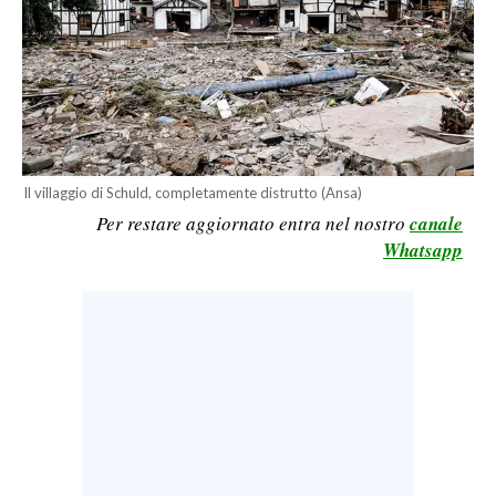
LAVORO
BANDI
SPORT IN SARDEGNA
SPORT
Il villaggio di Schuld, completamente distrutto (Ansa)
RISULTATI E CLASSIFICHE
Per restare aggiornato entra nel nostro
canale
CALCIO
Whatsapp
CALCIO REGIONALE
BASKET
VOLLEY
MOTORI
TENNIS
ALTRI SPORT
CULTURA