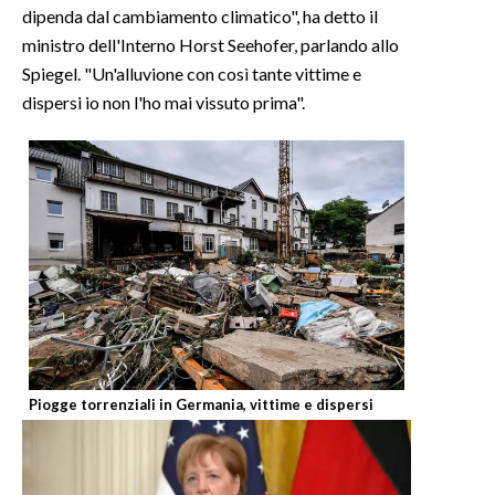
dipenda dal cambiamento climatico", ha detto il
ministro dell'Interno Horst Seehofer, parlando allo
Spiegel. "Un'alluvione con così tante vittime e
dispersi io non l'ho mai vissuto prima".
Piogge torrenziali in Germania, vittime e dispersi
Il maltempo 