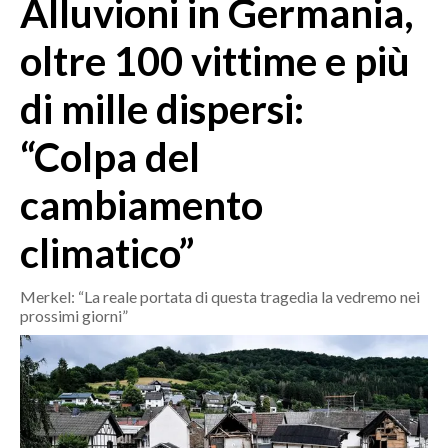
Alluvioni in Germania,
MEDIO CAMPIDANO
ORISTANO E PROVINCIA
oltre 100 vittime e più
SASSARI E PROVINCIA
di mille dispersi:
GALLURA
NUORO E PROVINCIA
“Colpa del
OGLIASTRA
AGENDA
cambiamento
CRONACA
climatico”
ITALIA
Merkel: “La reale portata di questa tragedia la vedremo nei
MONDO
prossimi giorni”
POLITICA
ECONOMIA
SERVIZI ALLE IMPRESE