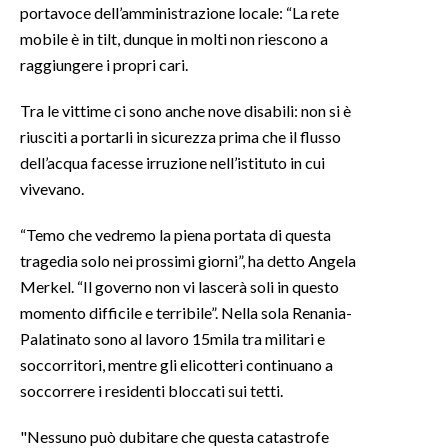
portavoce dell’amministrazione locale: “La rete
mobile è in tilt, dunque in molti non riescono a
INFO AZIENDE
raggiungere i propri cari.
ABBONATI
ANNUNCI
Tra le vittime ci sono anche nove disabili: non si è
riusciti a portarli in sicurezza prima che il flusso
NECROLOGI
dell’acqua facesse irruzione nell’istituto in cui
PUBBLICITÀ
vivevano.
SPIAGGE
STORE
“Temo che vedremo la piena portata di questa
tragedia solo nei prossimi giorni”, ha detto Angela
Merkel. “Il governo non vi lascerà soli in questo
momento difficile e terribile”. Nella sola Renania-
Palatinato sono al lavoro 15mila tra militari e
soccorritori, mentre gli elicotteri continuano a
soccorrere i residenti bloccati sui tetti.
"Nessuno può dubitare che questa catastrofe