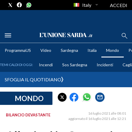
Italy
ACCEDI
METEO
ProgrammaUS
Video
Sardegna
Italia
Mondo
Po
COMUNI AL VOTO
Incendi
Sos Sardegna
Incidenti
Cagli
TEMI CALDI DI OGGI:
VIDEO
SFOGLIA IL QUOTIDIANO
FOTO
MONDO
CRONACA SARDEGNA
CAGLIARI
16 luglio 2021 alle 08:01
BILANCIO DEVASTANTE
PROVINCIA DI CAGLIARI
aggiornato il 16 luglio 2021 alle 12:21
SULCIS IGLESIENTE