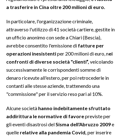
a trasferire in Cina oltre 200 milioni di euro.
INFO AZIENDE
In particolare, l'organizzazione criminale,
ABBONATI
attraverso l'utilizzo di 41 società cartiere, gestite in
ANNUNCI
un ufficio anonimo con sede a Chiari (Bescia),
NECROLOGI
avrebbe consentito l'emissione di
fatture per
PUBBLICITÀ
operazioni inesistenti
per 200 milioni di euro, n
ei
SPIAGGE
confronti di diverse società "clienti”,
veicolando
successivamente le corrispondenti somme di
STORE
denaro ricevute all'estero, per poi retrocederle in
contanti alle stesse aziende, trattenendo una
"commissione" per il servizio reso pari al 10%.
Alcune società
hanno indebitamente sfruttato
addirittura le normative di favore
previste per
gli eventi disastrosi del
Sisma dell'Abruzzo 2009
e
quelle
relative alla pandemia Covid,
per inserire