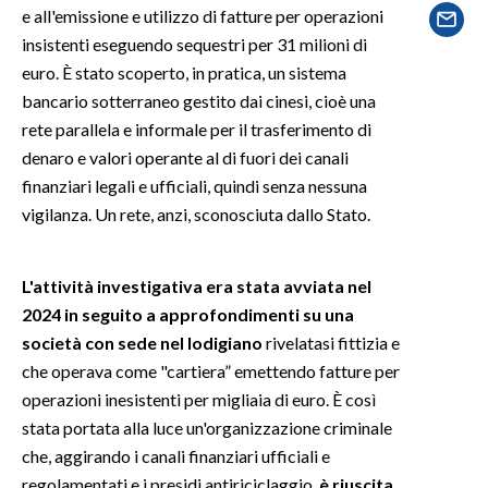
e all'emissione e utilizzo di fatture per operazioni
insistenti eseguendo sequestri per 31 milioni di
SPETTACOLI
euro. È stato scoperto, in pratica, un sistema
bancario sotterraneo gestito dai cinesi, cioè una
GOSSIP
rete parallela e informale per il trasferimento di
SALUTE
denaro e valori operante al di fuori dei canali
finanziari legali e ufficiali, quindi senza nessuna
SARDEGNA TURISMO
vigilanza. Un rete, anzi, sconosciuta dallo Stato.
SARDI NEL MONDO
L'attività investigativa era stata avviata nel
NOTIZIE
2024 in seguito a approfondimenti su una
EVENTI
società con sede nel lodigiano
rivelatasi fittizia e
che operava come "cartiera” emettendo fatture per
#CARAUNIONE
operazioni inesistenti per migliaia di euro. È così
stata portata alla luce un'organizzazione criminale
3 MINUTI CON
che, aggirando i canali finanziari ufficiali e
INSULARITÀ
regolamentati e i presidi antiriciclaggio,
è riuscita