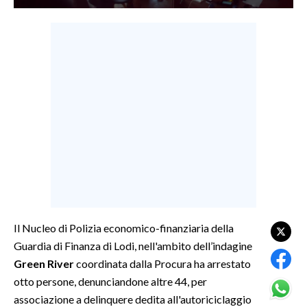
LAVORO
BANDI
SPORT IN SARDEGNA
SPORT
RISULTATI E CLASSIFICHE
CALCIO
CALCIO REGIONALE
BASKET
VOLLEY
Il Nucleo di Polizia economico-finanziaria della
MOTORI
Guardia di Finanza di Lodi, nell'ambito dell’indagine
TENNIS
Green River
coordinata dalla Procura ha arrestato
ALTRI SPORT
otto persone, denunciandone altre 44, per
associazione a delinquere dedita all'autoriciclaggio
CULTURA