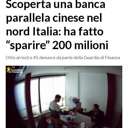
Scoperta una banca
MEDIO CAMPIDANO
ORISTANO E PROVINCIA
parallela cinese nel
SASSARI E PROVINCIA
nord Italia: ha fatto
GALLURA
NUORO E PROVINCIA
“sparire” 200 milioni
OGLIASTRA
AGENDA
Otto arresti e 41 denunce da parte della Guardia di Finanza
CRONACA
ITALIA
MONDO
POLITICA
ECONOMIA
SERVIZI ALLE IMPRESE