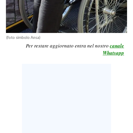
LAVORO
BANDI
SPORT IN SARDEGNA
(foto simbolo Ansa)
Per restare aggiornato entra nel nostro
canale
SPORT
Whatsapp
RISULTATI E CLASSIFICHE
CALCIO
CALCIO REGIONALE
BASKET
VOLLEY
MOTORI
TENNIS
ALTRI SPORT
CULTURA