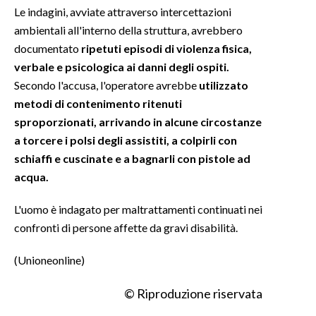
Le indagini, avviate attraverso intercettazioni
ambientali all'interno della struttura, avrebbero
INFO AZIENDE
documentato
ripetuti episodi di violenza fisica,
ABBONATI
verbale e psicologica ai danni degli ospiti.
ANNUNCI
Secondo l'accusa, l'operatore avrebbe
utilizzato
NECROLOGI
metodi di contenimento ritenuti
PUBBLICITÀ
sproporzionati, arrivando in alcune circostanze
SPIAGGE
a torcere i polsi degli assistiti, a colpirli con
schiaffi e cuscinate e a bagnarli con pistole ad
STORE
acqua.
L'uomo è indagato per maltrattamenti continuati nei
confronti di persone affette da gravi disabilità.
(Unioneonline)
© Riproduzione riservata