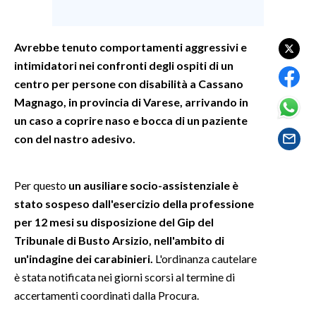
SPETTACOLI
Avrebbe tenuto comportamenti aggressivi e
intimidatori nei confronti degli ospiti di un
GOSSIP
centro per persone con disabilità a Cassano
SALUTE
Magnago, in provincia di Varese, arrivando in
un caso a coprire naso e bocca di un paziente
SARDEGNA TURISMO
con del nastro adesivo.
SARDI NEL MONDO
Per questo
un ausiliare socio-assistenziale è
NOTIZIE
stato sospeso dall'esercizio della professione
EVENTI
per 12 mesi su disposizione del Gip del
Tribunale di Busto Arsizio, nell'ambito di
#CARAUNIONE
un'indagine dei carabinieri.
L'ordinanza cautelare
è stata notificata nei giorni scorsi al termine di
3 MINUTI CON
accertamenti coordinati dalla Procura.
INSULARITÀ