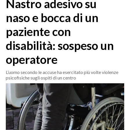
Nastro adesivo su
MEDIO CAMPIDANO
ORISTANO E PROVINCIA
naso e bocca di un
SASSARI E PROVINCIA
paziente con
GALLURA
NUORO E PROVINCIA
disabilità: sospeso un
OGLIASTRA
AGENDA
operatore
CRONACA
L’uomo secondo le accuse ha esercitato più volte violenze
psicofisiche sugli ospiti di un centro
ITALIA
MONDO
POLITICA
ECONOMIA
SERVIZI ALLE IMPRESE