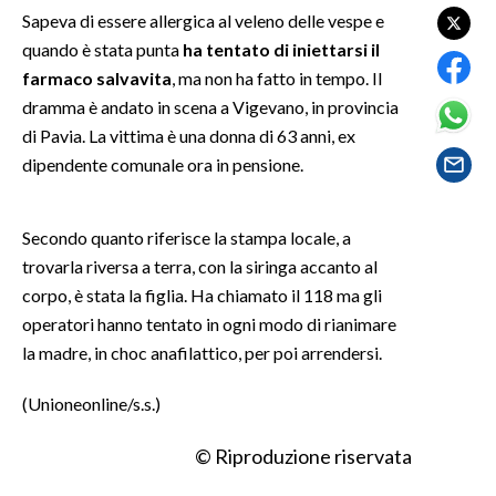
Sapeva di essere allergica al veleno delle vespe e
quando è stata punta
ha tentato di iniettarsi il
SPETTACOLI
farmaco salvavita
, ma non ha fatto in tempo. Il
GOSSIP
dramma è andato in scena a Vigevano, in provincia
di Pavia. La vittima è una donna di 63 anni, ex
SALUTE
dipendente comunale ora in pensione.
SARDEGNA TURISMO
Secondo quanto riferisce la stampa locale, a
SARDI NEL MONDO
trovarla riversa a terra, con la siringa accanto al
corpo, è stata la figlia. Ha chiamato il 118 ma gli
NOTIZIE
operatori hanno tentato in ogni modo di rianimare
EVENTI
la madre, in choc anafilattico, per poi arrendersi.
#CARAUNIONE
(Unioneonline/s.s.)
3 MINUTI CON
© Riproduzione riservata
INSULARITÀ