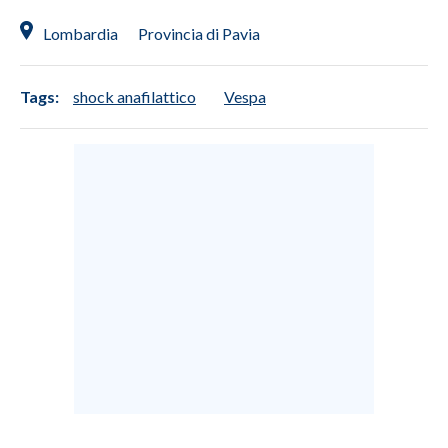
Lombardia
Provincia di Pavia
INFO AZIENDE
ABBONATI
Tags:
shock anafilattico
Vespa
ANNUNCI
NECROLOGI
PUBBLICITÀ
SPIAGGE
STORE