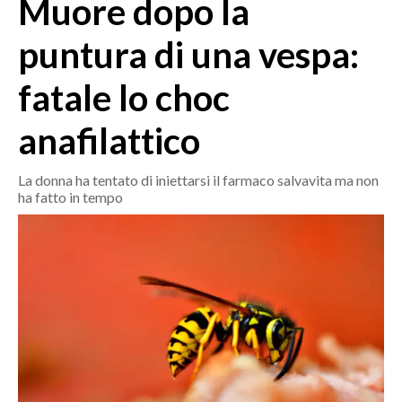
Muore dopo la
MEDIO CAMPIDANO
ORISTANO E PROVINCIA
puntura di una vespa:
SASSARI E PROVINCIA
fatale lo choc
GALLURA
NUORO E PROVINCIA
anafilattico
OGLIASTRA
AGENDA
La donna ha tentato di iniettarsi il farmaco salvavita ma non
ha fatto in tempo
CRONACA
ITALIA
MONDO
POLITICA
ECONOMIA
SERVIZI ALLE IMPRESE