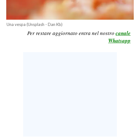
LAVORO
BANDI
Una vespa (Unsplash - Dan Kb)
Per restare aggiornato entra nel nostro
canale
SPORT IN SARDEGNA
Whatsapp
SPORT
RISULTATI E CLASSIFICHE
CALCIO
CALCIO REGIONALE
BASKET
VOLLEY
MOTORI
TENNIS
ALTRI SPORT
CULTURA