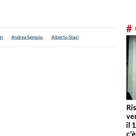
#
gi
Andrea Sempio
Alberto Stasi
Ris
ven
il 
c'