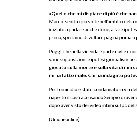
«Quello che mi dispiace di più è che ha
SPETTACOLI
Marco, sentito più volte nell’ambito della n
GOSSIP
iniziato a parlare anche di me, a fare ipotes
prima, speriamo di voltare pagina prima o 
SALUTE
Poggi, che nella vicenda è parte civile e no
SARDEGNA TURISMO
varie supposizioni e ipotesi giornalistiche 
giocato sulla morte e sulla vita di mia 
SARDI NEL MONDO
mi ha fatto male. Chi ha indagato pote
NOTIZIE
Per l’omicidio è stato condannato in via def
EVENTI
riaperto il caso accusando Sempio di aver 
dopo aver visto dei video intimi sul pc dell
#CARAUNIONE
(Unioneonline)
3 MINUTI CON
INSULARITÀ