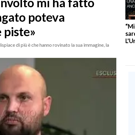
involto mi ha fatto
agato poteva
“Mi
 piste»
sar
L'U
dispiace di più è che hanno rovinato la sua immagine, la