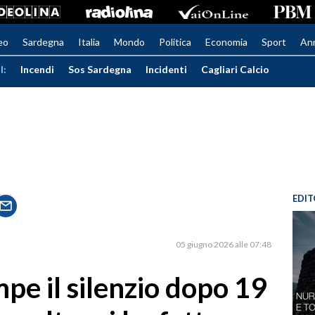
eo
Sardegna
Italia
Mondo
Politica
Economia
Sport
An
I:
Incendi
Sos Sardegna
Incidenti
Cagliari Calcio
EDIT
05 giugno 2026 alle 07:48
pe il silenzio dopo 19