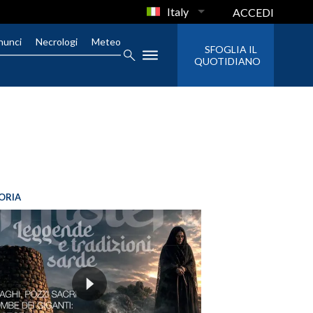
Italy
ACCEDI
nunci
Necrologi
Meteo
SFOGLIA IL
QUOTIDIANO
ORIA