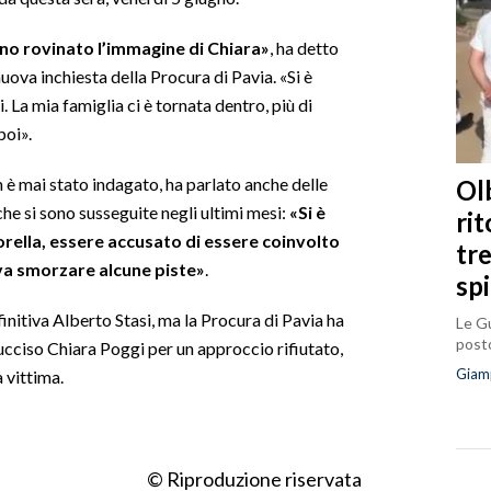
nno rovinato l’immagine di Chiara»
, ha detto
uova inchiesta della Procura di Pavia. «Si è
i. La mia famiglia ci è tornata dentro, più di
poi».
n è mai stato indagato, ha parlato anche delle
Olb
che si sono susseguite negli ultimi mesi:
«Si è
ri
sorella, essere accusato di essere coinvolto
tr
va smorzare alcune piste»
.
sp
initiva Alberto Stasi, ma la Procura di Pavia ha
Le Gu
posto
ucciso Chiara Poggi per un approccio rifiutato,
Giam
a vittima.
© Riproduzione riservata