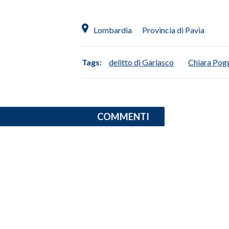
INFO AZIENDE
Lombardia
Provincia di Pavia
ABBONATI
ANNUNCI
Tags:
delitto di Garlasco
Chiara Pog
NECROLOGI
PUBBLICITÀ
SPIAGGE
COMMENTI
STORE