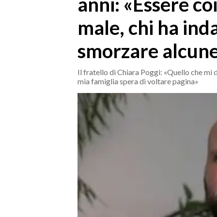
anni: «Essere co
MEDIO CAMPIDANO
ORISTANO E PROVINCIA
male, chi ha ind
SASSARI E PROVINCIA
smorzare alcune
GALLURA
NUORO E PROVINCIA
Il fratello di Chiara Poggi: «Quello che mi 
OGLIASTRA
mia famiglia spera di voltare pagina»
AGENDA
CRONACA
ITALIA
MONDO
POLITICA
ECONOMIA
SERVIZI ALLE IMPRESE