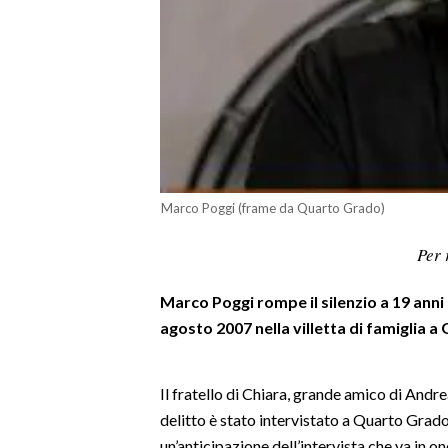
LAVORO
BANDI
SPORT IN SARDEGNA
SPORT
RISULTATI E CLASSIFICHE
Marco Poggi (frame da Quarto Grado)
CALCIO
CALCIO REGIONALE
Per 
BASKET
Marco Poggi rompe il silenzio a 19 anni d
VOLLEY
agosto 2007 nella villetta di famiglia a
MOTORI
TENNIS
Il fratello di Chiara, grande amico di Andr
ALTRI SPORT
delitto è stato intervistato a Quarto Grado
CULTURA
un’anticipazione dell’intervista che va in o