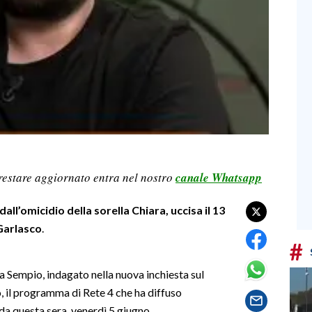
restare aggiornato entra nel nostro
canale Whatsapp
all’omicidio della sorella Chiara, uccisa il 13
 Garlasco
.
#
ea Sempio, indagato nella nuova inchiesta sul
, il programma di Rete 4 che ha diffuso
nda questa sera, venerdì 5 giugno.