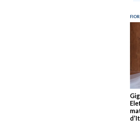
FIOR
Gig
Ele
mat
d’It