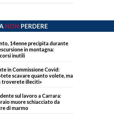
A
NON
PERDERE
nto, 14enne precipita durante
escursione in montagna:
corsi inutili
te in Commissione Covid:
tete scavare quanto volete, ma
 troverete illeciti»
idente sul lavoro a Carrara:
raio muore schiacciato da
tre di marmo