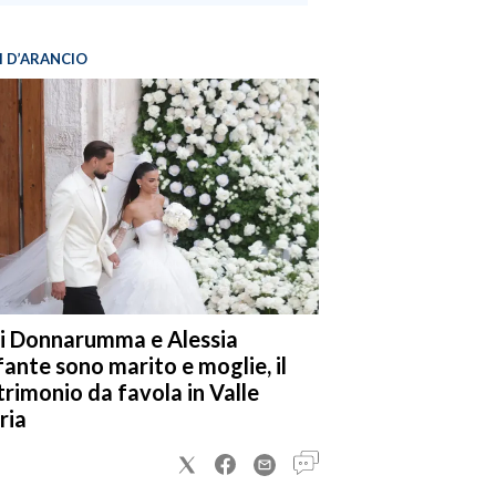
I D’ARANCIO
i Donnarumma e Alessia
fante sono marito e moglie, il
rimonio da favola in Valle
ria