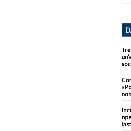
D
Tre
un’
soc
Con
«Po
non
Inc
ope
las