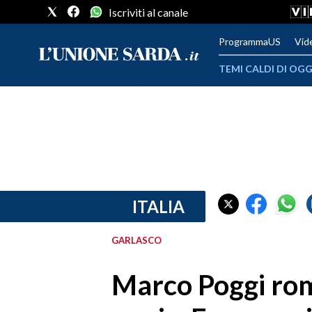
Iscriviti al canale
ProgrammaUS
Vid
TEMI CALDI DI OGG
METEO
COMUNI AL VOTO
VIDEO
FOTO
ITALIA
CRONACA SARDEGNA
GARLASCO
CAGLIARI
Marco Poggi rom
PROVINCIA DI CAGLIARI
SULCIS IGLESIENTE