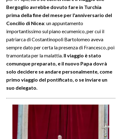
Bergoglio avrebbe dovuto fare in Turchia
INFO AZIENDE
prima della fine del mese per l'anniversario del
Concilio di Nicea
: un appuntamento
ABBONATI
importantissimo sul piano ecumenico, per cui il
ANNUNCI
patriarca di Costantinopoli Bartolomeo aveva
NECROLOGI
sempre dato per certa la presenza di Francesco, poi
PUBBLICITÀ
tramontata per la malattia.
Il viaggio è stato
SPIAGGE
comunque preparato, e il nuovo Papa dovrà
STORE
solo decidere se andare personalmente, come
primo viaggio del pontificato, o se inviare un
suo delegato.