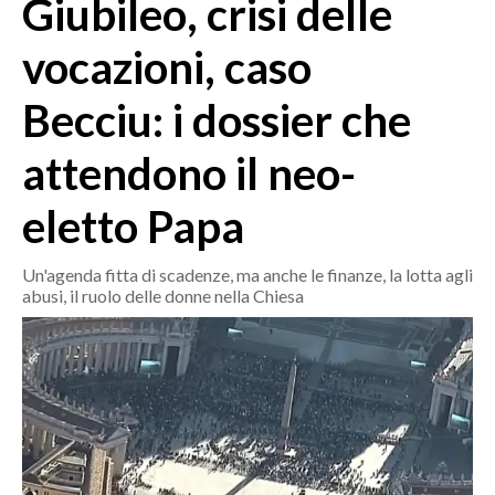
Giubileo, crisi delle
MEDIO CAMPIDANO
ORISTANO E PROVINCIA
vocazioni, caso
SASSARI E PROVINCIA
Becciu: i dossier che
GALLURA
NUORO E PROVINCIA
attendono il neo-
OGLIASTRA
AGENDA
eletto Papa
CRONACA
Un'agenda fitta di scadenze, ma anche le finanze, la lotta agli
abusi, il ruolo delle donne nella Chiesa
ITALIA
MONDO
POLITICA
ECONOMIA
SERVIZI ALLE IMPRESE