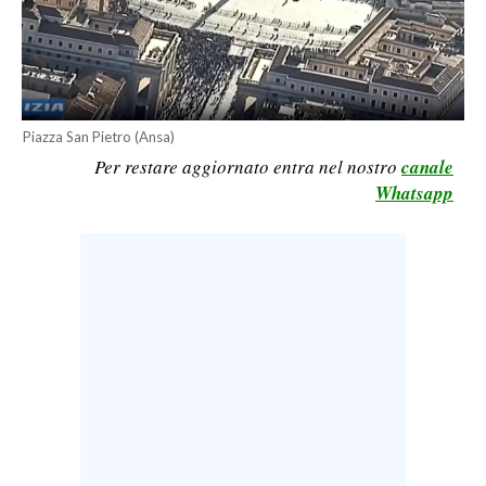
LAVORO
BANDI
SPORT IN SARDEGNA
Piazza San Pietro (Ansa)
Per restare aggiornato entra nel nostro
canale
SPORT
Whatsapp
RISULTATI E CLASSIFICHE
CALCIO
CALCIO REGIONALE
BASKET
VOLLEY
MOTORI
TENNIS
ALTRI SPORT
CULTURA