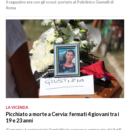
Il ragazzino era con gli scout: portato al Policlinico Gemelli di
Roma
LA VICENDA
Picchiato a morte a Cervia: fermati 4 giovani tra i
19 e 23 anni
Al gruppo è contestato l'omicidio in concorso aggravato dai futili