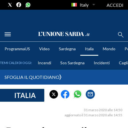
Italy
ACCEDI
METEO
ProgrammaUS
Video
Sardegna
Italia
Mondo
Po
COMUNI AL VOTO
Incendi
Sos Sardegna
Incidenti
Cagli
TEMI CALDI DI OGGI:
VIDEO
SFOGLIA IL QUOTIDIANO
FOTO
ITALIA
CRONACA SARDEGNA
CAGLIARI
31 marzo 2020 alle 14:50
PROVINCIA DI CAGLIARI
aggiornato il 31 marzo 2020 alle 14:55
SULCIS IGLESIENTE