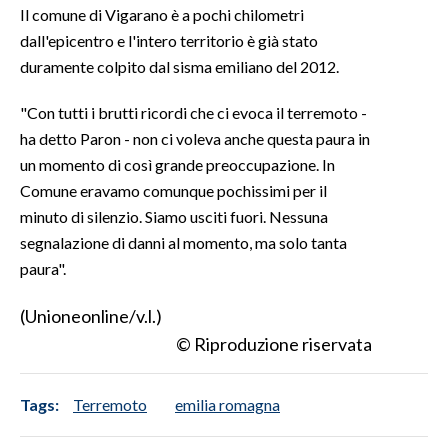
Il comune di Vigarano è a pochi chilometri
dall'epicentro e l'intero territorio è già stato
INFO AZIENDE
duramente colpito dal sisma emiliano del 2012.
ABBONATI
ANNUNCI
"Con tutti i brutti ricordi che ci evoca il terremoto -
NECROLOGI
ha detto Paron - non ci voleva anche questa paura in
un momento di così grande preoccupazione. In
PUBBLICITÀ
Comune eravamo comunque pochissimi per il
SPIAGGE
minuto di silenzio. Siamo usciti fuori. Nessuna
STORE
segnalazione di danni al momento, ma solo tanta
paura".
(Unioneonline/v.l.)
© Riproduzione riservata
Tags:
Terremoto
emilia romagna