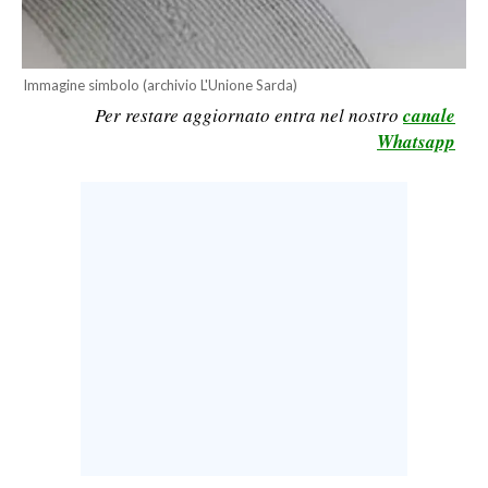
LAVORO
BANDI
Immagine simbolo (archivio L'Unione Sarda)
Per restare aggiornato entra nel nostro
canale
SPORT IN SARDEGNA
Whatsapp
SPORT
RISULTATI E CLASSIFICHE
CALCIO
CALCIO REGIONALE
BASKET
VOLLEY
MOTORI
TENNIS
ALTRI SPORT
CULTURA