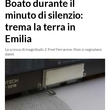
Boato durante il
MEDIO CAMPIDANO
ORISTANO E PROVINCIA
minuto di silenzio:
SASSARI E PROVINCIA
trema la terra in
GALLURA
NUORO E PROVINCIA
Emilia
OGLIASTRA
AGENDA
La scossa di magnitudo 2.9 nel Ferrarese. Non si segnalano
danni
CRONACA
ITALIA
MONDO
POLITICA
ECONOMIA
SERVIZI ALLE IMPRESE