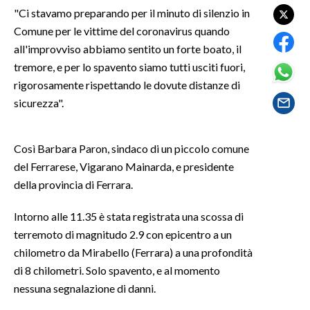
"Ci stavamo preparando per il minuto di silenzio in
Comune per le vittime del coronavirus quando
SPETTACOLI
all'improvviso abbiamo sentito un forte boato, il
GOSSIP
tremore, e per lo spavento siamo tutti usciti fuori,
rigorosamente rispettando le dovute distanze di
SALUTE
sicurezza".
SARDEGNA TURISMO
Così Barbara Paron, sindaco di un piccolo comune
SARDI NEL MONDO
del Ferrarese, Vigarano Mainarda, e presidente
della provincia di Ferrara.
NOTIZIE
EVENTI
Intorno alle 11.35 è stata registrata una scossa di
terremoto di magnitudo 2.9 con epicentro a un
#CARAUNIONE
chilometro da Mirabello (Ferrara) a una profondità
di 8 chilometri. Solo spavento, e al momento
3 MINUTI CON
nessuna segnalazione di danni.
INSULARITÀ