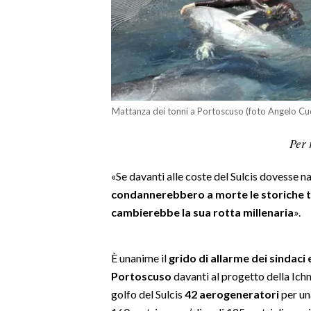
LAVORO
BANDI
SPORT IN SARDEGNA
SPORT
Mattanza dei tonni a Portoscuso (foto Angelo Cu
RISULTATI E CLASSIFICHE
Per 
CALCIO
CALCIO REGIONALE
«Se davanti alle coste del Sulcis dovesse n
BASKET
condannerebbero a morte le storiche 
cambierebbe la sua rotta millenaria
».
VOLLEY
MOTORI
TENNIS
È unanime il
grido di allarme dei sindaci 
ALTRI SPORT
Portoscuso
davanti al progetto della Ich
golfo del Sulcis
42 aerogeneratori
per un
CULTURA