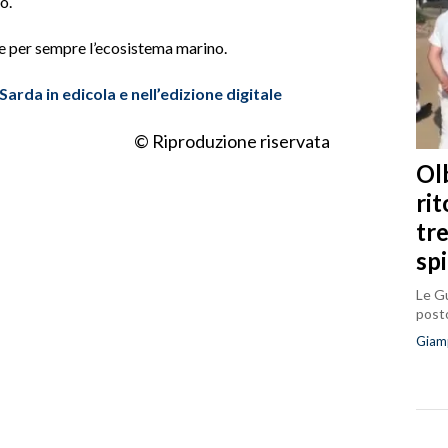
o.
 per sempre l’ecosistema marino.
 Sarda in edicola e nell’edizione digitale
© Riproduzione riservata
Olb
ri
tr
sp
Le Gu
posto
Giam