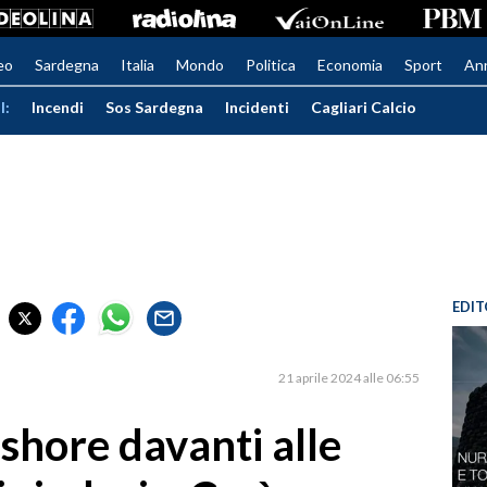
eo
Sardegna
Italia
Mondo
Politica
Economia
Sport
An
I:
Incendi
Sos Sardegna
Incidenti
Cagliari Calcio
EDIT
21 aprile 2024 alle 06:55
-shore davanti alle