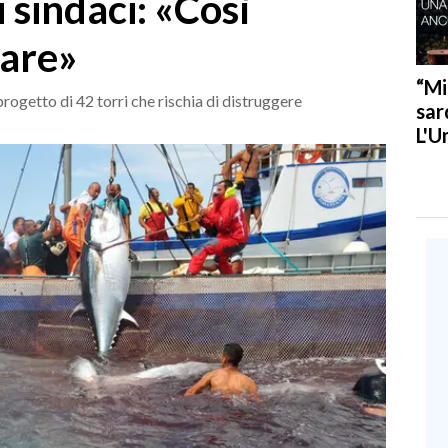
i sindaci: «Così
nare»
“Mi
rogetto di 42 torri che rischia di distruggere
sar
L'U