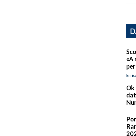
D
Sco
«A 
per
Enric
Ok 
dat
Nur
Por
Ran
202