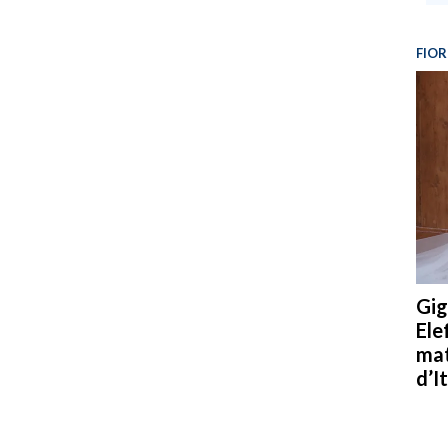
FIOR
Gig
Ele
mat
d’It