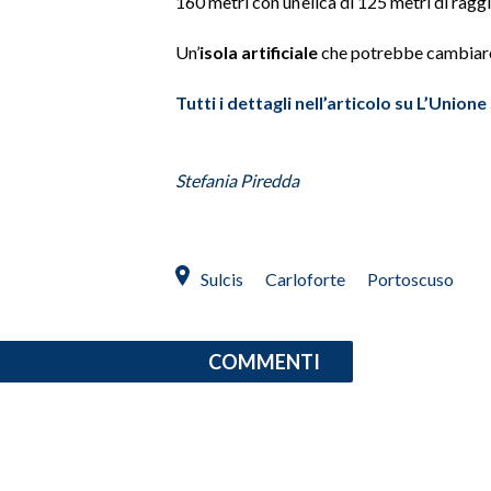
160 metri con un’elica di 125 metri di raggi
SPETTACOLI
Un’
isola artificiale
che potrebbe cambiare
GOSSIP
Tutti i dettagli nell’articolo su L’Unione
SALUTE
Stefania Piredda
SARDEGNA TURISMO
SARDI NEL MONDO
Sulcis
Carloforte
Portoscuso
NOTIZIE
EVENTI
COMMENTI
#CARAUNIONE
3 MINUTI CON
INSULARITÀ