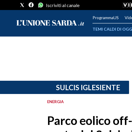
Iscriviti al canale
ProgrammaUS
Vid
TEMI CALDI DI OGG
METEO
COMUNI AL VOTO
VIDEO
FOTO
SULCIS IGLESIENTE
CRONACA SARDEGNA
ENERGIA
CAGLIARI
Parco eolico off
PROVINCIA DI CAGLIARI
SULCIS IGLESIENTE