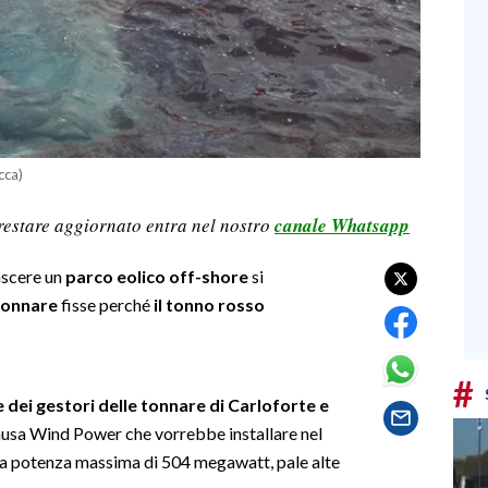
cca)
restare aggiornato entra nel nostro
canale Whatsapp
ascere un
parco eolico off-shore
si
tonnare
fisse perché
il tonno rosso
#
e dei gestori delle tonnare di Carloforte e
nusa Wind Power che vorrebbe installare nel
a potenza massima di 504 megawatt, pale alte