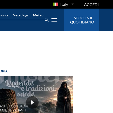
Italy
ACCEDI
nunci
Necrologi
Meteo
SFOGLIA IL
QUOTIDIANO
ORIA