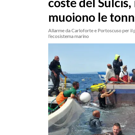
coste del Sulcis, 
MEDIO CAMPIDANO
ORISTANO E PROVINCIA
muoiono le ton
SASSARI E PROVINCIA
GALLURA
Allarme da Carloforte e Portoscuso per il p
l’ecosistema marino
NUORO E PROVINCIA
OGLIASTRA
AGENDA
CRONACA
ITALIA
MONDO
POLITICA
ECONOMIA
SERVIZI ALLE IMPRESE