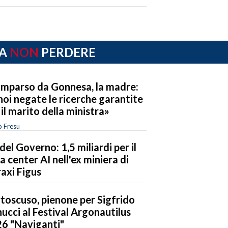
A
NON
PERDERE
mparso da Gonnesa, la madre:
noi negate le ricerche garantite
 il marito della ministra»
o Fresu
del Governo: 1,5 miliardi per il
a center AI nell'ex miniera di
axi Figus
toscuso, pienone per Sigfrido
ucci al Festival Argonautilus
6 "Naviganti"