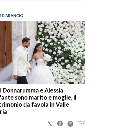
I D’ARANCIO
i Donnarumma e Alessia
fante sono marito e moglie, il
rimonio da favola in Valle
ria