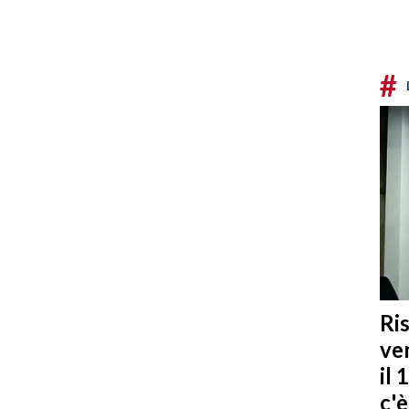
#
Ris
ven
il 
c'