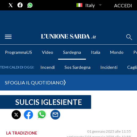
Italy
ACCEDI
METEO
ProgrammaUS
Video
Sardegna
Italia
Mondo
Po
COMUNI AL VOTO
Incendi
Sos Sardegna
Incidenti
Cagli
TEMI CALDI DI OGGI:
VIDEO
SFOGLIA IL QUOTIDIANO
FOTO
SULCIS IGLESIENTE
CRONACA SARDEGNA
CAGLIARI
PROVINCIA DI CAGLIARI
SULCIS IGLESIENTE
01 gennaio 2025 alle 11:55
LA TRADIZIONE
aggiornato il 01 gennaio 2025 alle 12:58