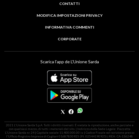
CONTATTI
MODIFICA IMPOSTAZIONI PRIVACY
INFORMATIVA COMMENTI
CORPORATE
Scarica l'app de L'Unione Sarda
2021 L'Unione Sarda S.p.A. Tutti i diritti riservati. É vietata la riproduzione, anche parziale e
con qualsiasi mezzo, di tutti i materiali del sito. | Indirizzo della Sede Legale: Piazzetta
L'Unione Sarda nr. 24 | Capitale sociale 11.400.000,00 i.v. | Codice Fiscale ed iscrizione presso
l'Ufficio Registro Imprese di Cagliari 01687830925 (P.I. 02544190925) | REA: CA-136248