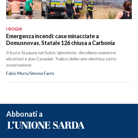
I ROGHI
Emergenza incendi: case minacciate a
Domusnovas, Statale 126 chiusa a Carbonia
Il fuoco fa paura nel Sulcis Iglesiente: decollano numerosi
elicotteri e due Canadair. Tralicci delle rate elettrica sotto
osservazione
Fabio Murru/Simone Farris
Abbonati a