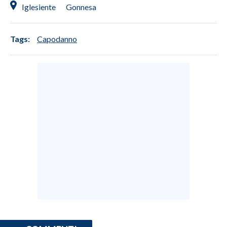
Iglesiente
Gonnesa
INFO AZIENDE
ABBONATI
Tags:
Capodanno
ANNUNCI
NECROLOGI
PUBBLICITÀ
SPIAGGE
STORE