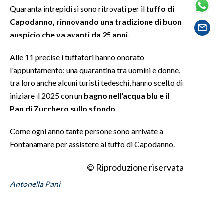
Quaranta intrepidi si sono ritrovati per il
tuffo di
Capodanno, rinnovando una tradizione di buon
SPETTACOLI
auspicio che va avanti da 25 anni.
GOSSIP
Alle 11 precise i tuffatori hanno onorato
SALUTE
l'appuntamento: una quarantina tra uomini e donne,
tra loro anche alcuni turisti tedeschi, hanno scelto di
SARDEGNA TURISMO
iniziare il 2025 con un
bagno nell'acqua blu e il
Pan di Zucchero sullo sfondo.
SARDI NEL MONDO
Come ogni anno tante persone sono arrivate a
NOTIZIE
Fontanamare per assistere al tuffo di Capodanno.
EVENTI
© Riproduzione riservata
#CARAUNIONE
Antonella Pani
3 MINUTI CON
INSULARITÀ