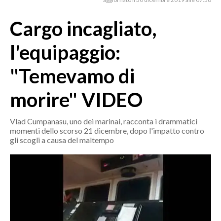
MEDIO CAMPIDANO
ORISTANO E PROVINCIA
Cargo incagliato,
SASSARI E PROVINCIA
l'equipaggio:
GALLURA
NUORO E PROVINCIA
"Temevamo di
OGLIASTRA
morire" VIDEO
AGENDA
CRONACA
Vlad Cumpanasu, uno dei marinai, racconta i drammatici
momenti dello scorso 21 dicembre, dopo l'impatto contro
ITALIA
gli scogli a causa del maltempo
MONDO
POLITICA
ECONOMIA
SERVIZI ALLE IMPRESE