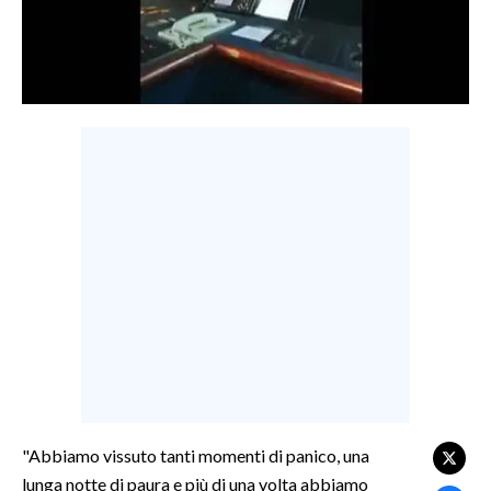
LAVORO
BANDI
SPORT IN SARDEGNA
SPORT
RISULTATI E CLASSIFICHE
CALCIO
CALCIO REGIONALE
BASKET
VOLLEY
MOTORI
TENNIS
ALTRI SPORT
"Abbiamo vissuto tanti momenti di panico, una
lunga notte di paura e più di una volta abbiamo
CULTURA