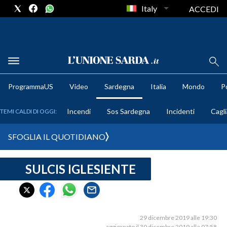
Italy
ACCEDI
METEO
ProgrammaUS
Video
Sardegna
Italia
Mondo
Po
COMUNI AL VOTO
Incendi
Sos Sardegna
Incidenti
Cagli
TEMI CALDI DI OGGI:
VIDEO
SFOGLIA IL QUOTIDIANO
FOTO
SULCIS IGLESIENTE
CRONACA SARDEGNA
CAGLIARI
PROVINCIA DI CAGLIARI
SULCIS IGLESIENTE
29 dicembre 2019 alle 19:30
aggiornato il 30 dicembre 2019 alle 07:58