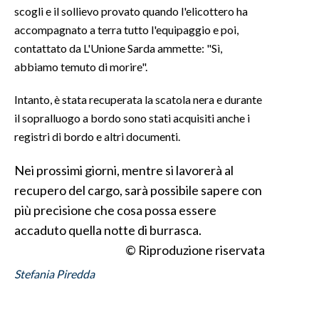
scogli e il sollievo provato quando l'elicottero ha
accompagnato a terra tutto l'equipaggio e poi,
INFO AZIENDE
contattato da L'Unione Sarda ammette: "Sì,
ABBONATI
abbiamo temuto di morire".
ANNUNCI
NECROLOGI
Intanto, è stata recuperata la scatola nera e durante
il sopralluogo a bordo sono stati acquisiti anche i
PUBBLICITÀ
registri di bordo e altri documenti.
SPIAGGE
STORE
Nei prossimi giorni, mentre si lavorerà al
recupero del cargo, sarà possibile sapere con
più precisione che cosa possa essere
accaduto quella notte di burrasca.
© Riproduzione riservata
Stefania Piredda