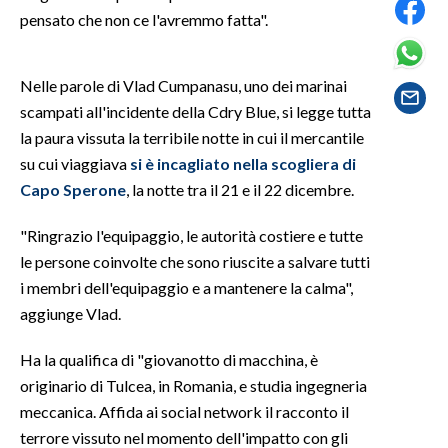
pensato che non ce l'avremmo fatta".
SPETTACOLI
Nelle parole di Vlad Cumpanasu, uno dei marinai
GOSSIP
scampati all'incidente della Cdry Blue, si legge tutta
la paura vissuta la terribile notte in cui il mercantile
SALUTE
su cui viaggiava
si
è
incagli
ato nella scogliera di
SARDEGNA TURISMO
Capo Sperone
, la notte tra il 21 e il 22 dicembre.
"Ringrazio l'equipaggio, le autorità costiere e tutte
SARDI NEL MONDO
le persone coinvolte che sono riuscite a salvare tutti
NOTIZIE
i membri dell'equipaggio e a mantenere la calma",
EVENTI
aggiunge Vlad.
#CARAUNIONE
Ha la qualifica di "giovanotto di macchina, è
originario di Tulcea, in Romania, e studia ingegneria
3 MINUTI CON
meccanica. Affida ai social network il racconto il
terrore vissuto nel momento dell'impatto con gli
INSULARITÀ