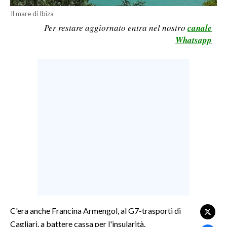
Il mare di Ibiza
LAVORO
Per restare aggiornato entra nel nostro
canale
BANDI
Whatsapp
SPORT IN SARDEGNA
SPORT
RISULTATI E CLASSIFICHE
CALCIO
CALCIO REGIONALE
BASKET
VOLLEY
MOTORI
TENNIS
ALTRI SPORT
C'era anche Francina Armengol, al G7-trasporti di
Cagliari, a battere cassa per l'insularità.
CULTURA