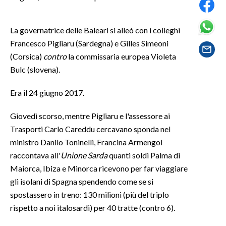
SPETTACOLI
La governatrice delle Baleari si alleò con i colleghi
Francesco Pigliaru (Sardegna) e Gilles Simeoni
GOSSIP
(Corsica)
contro
la commissaria europea Violeta
Bulc (slovena).
SALUTE
Era il 24 giugno 2017.
SARDEGNA TURISMO
Giovedì scorso, mentre Pigliaru e l'assessore ai
SARDI NEL MONDO
Trasporti Carlo Careddu cercavano sponda nel
NOTIZIE
ministro Danilo Toninelli, Francina Armengol
EVENTI
raccontava all'
Unione Sarda
quanti soldi Palma di
Maiorca, Ibiza e Minorca ricevono per far viaggiare
#CARAUNIONE
gli isolani di Spagna spendendo come se si
spostassero in treno: 130 milioni (più del triplo
3 MINUTI CON
rispetto a noi italosardi) per 40 tratte (contro 6).
INSULARITÀ