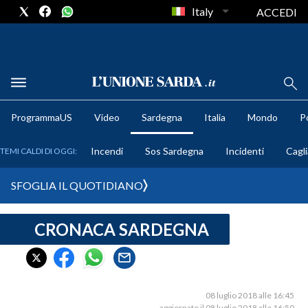
Italy
ACCEDI
METEO
ProgrammaUS
Video
Sardegna
Italia
Mondo
Po
COMUNI AL VOTO
Incendi
Sos Sardegna
Incidenti
Cagli
TEMI CALDI DI OGGI:
VIDEO
SFOGLIA IL QUOTIDIANO
FOTO
CRONACA SARDEGNA
CRONACA SARDEGNA
CAGLIARI
PROVINCIA DI CAGLIARI
SULCIS IGLESIENTE
08 luglio 2018 alle 16:45
aggiornato il 08 luglio 2018 alle 16:50