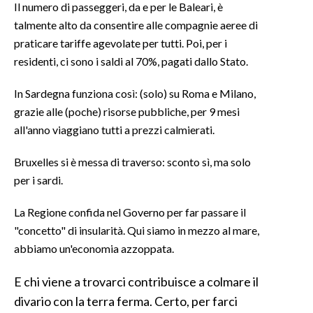
Il numero di passeggeri, da e per le Baleari, è
talmente alto da consentire alle compagnie aeree di
INFO AZIENDE
praticare tariffe agevolate per tutti. Poi, per i
ABBONATI
residenti, ci sono i saldi al 70%, pagati dallo Stato.
ANNUNCI
In Sardegna funziona così: (solo) su Roma e Milano,
NECROLOGI
grazie alle (poche) risorse pubbliche, per 9 mesi
PUBBLICITÀ
all'anno viaggiano tutti a prezzi calmierati.
SPIAGGE
STORE
Bruxelles si è messa di traverso: sconto sì, ma solo
per i sardi.
La Regione confida nel Governo per far passare il
"concetto" di insularità. Qui siamo in mezzo al mare,
abbiamo un'economia azzoppata.
E chi viene a trovarci contribuisce a colmare il
divario con la terra ferma. Certo, per farci