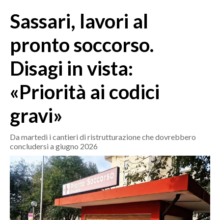
MEDIO CAMPIDANO
Sassari, lavori al
ORISTANO E PROVINCIA
SASSARI E PROVINCIA
pronto soccorso.
GALLURA
Disagi in vista:
NUORO E PROVINCIA
OGLIASTRA
«Priorità ai codici
AGENDA
gravi»
CRONACA
ITALIA
Da martedì i cantieri di ristrutturazione che dovrebbero
concludersi a giugno 2026
MONDO
POLITICA
ECONOMIA
SERVIZI ALLE IMPRESE