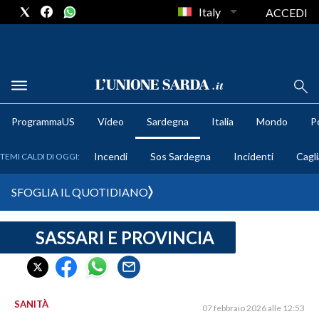
Italy
ACCEDI
METEO
ProgrammaUS
Video
Sardegna
Italia
Mondo
Po
COMUNI AL VOTO
Incendi
Sos Sardegna
Incidenti
Cagli
TEMI CALDI DI OGGI:
VIDEO
SFOGLIA IL QUOTIDIANO
FOTO
SASSARI E PROVINCIA
CRONACA SARDEGNA
CAGLIARI
PROVINCIA DI CAGLIARI
SULCIS IGLESIENTE
SANITÀ
07 febbraio 2026 alle 12:53