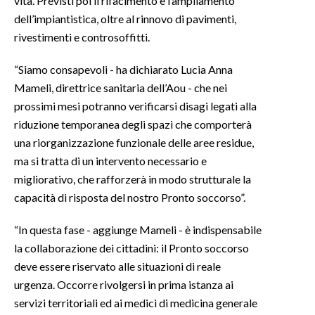
vita. Previsti poi il rifacimento e l’ampliamento
dell’impiantistica, oltre al rinnovo di pavimenti,
INFO AZIENDE
rivestimenti e controsoffitti.
ABBONATI
“Siamo consapevoli - ha dichiarato Lucia Anna
ANNUNCI
Mameli, direttrice sanitaria dell’Aou - che nei
NECROLOGI
prossimi mesi potranno verificarsi disagi legati alla
PUBBLICITÀ
riduzione temporanea degli spazi che comporterà
SPIAGGE
una riorganizzazione funzionale delle aree residue,
STORE
ma si tratta di un intervento necessario e
migliorativo, che rafforzerà in modo strutturale la
capacità di risposta del nostro Pronto soccorso”.
“In questa fase - aggiunge Mameli - è indispensabile
la collaborazione dei cittadini: il Pronto soccorso
deve essere riservato alle situazioni di reale
urgenza. Occorre rivolgersi in prima istanza ai
servizi territoriali ed ai medici di medicina generale