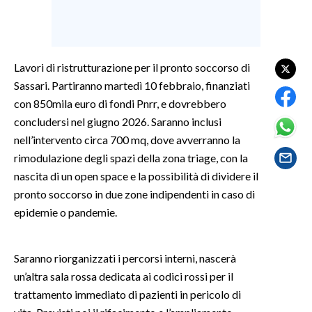
SPETTACOLI
GOSSIP
Lavori di ristrutturazione per il pronto soccorso di
Sassari. Partiranno martedì 10 febbraio, finanziati
SALUTE
con 850mila euro di fondi Pnrr, e dovrebbero
concludersi nel giugno 2026. Saranno inclusi
SARDEGNA TURISMO
nell’intervento circa 700 mq, dove avverranno la
rimodulazione degli spazi della zona triage, con la
SARDI NEL MONDO
nascita di un open space e la possibilità di dividere il
NOTIZIE
pronto soccorso in due zone indipendenti in caso di
EVENTI
epidemie o pandemie.
#CARAUNIONE
Saranno riorganizzati i percorsi interni, nascerà
3 MINUTI CON
un’altra sala rossa dedicata ai codici rossi per il
trattamento immediato di pazienti in pericolo di
INSULARITÀ