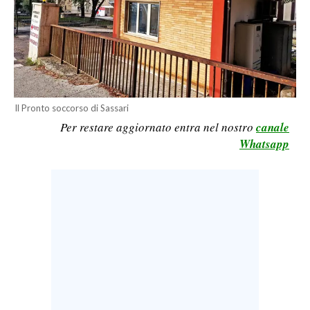
LAVORO
BANDI
SPORT IN SARDEGNA
SPORT
Il Pronto soccorso di Sassari
Per restare aggiornato entra nel nostro
canale
RISULTATI E CLASSIFICHE
Whatsapp
CALCIO
CALCIO REGIONALE
BASKET
VOLLEY
MOTORI
TENNIS
ALTRI SPORT
CULTURA