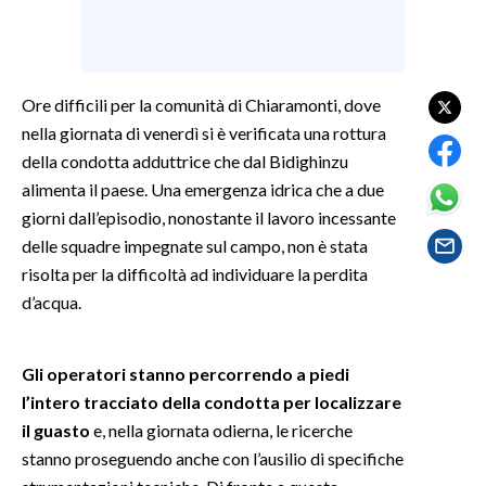
SPETTACOLI
GOSSIP
Ore difficili per la comunità di Chiaramonti, dove
nella giornata di venerdì si è verificata una rottura
SALUTE
della condotta adduttrice che dal Bidighinzu
alimenta il paese. Una emergenza idrica che a due
SARDEGNA TURISMO
giorni dall’episodio, nonostante il lavoro incessante
delle squadre impegnate sul campo, non è stata
SARDI NEL MONDO
risolta per la difficoltà ad individuare la perdita
NOTIZIE
d’acqua.
EVENTI
Gli operatori stanno percorrendo a piedi
#CARAUNIONE
l’intero tracciato della condotta per localizzare
3 MINUTI CON
il guasto
e, nella giornata odierna, le ricerche
stanno proseguendo anche con l’ausilio di specifiche
INSULARITÀ