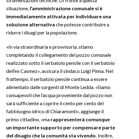
strumentazioni tecniche. Di fronte a questa
situazione,
l’amministrazione comunale si è
INFO AZIENDE
immediatamente attivata per individuare una
ABBONATI
soluzione alternativa
che potesse contribuire a
ridurre i disagi per la popolazione.
ANNUNCI
NECROLOGI
«In via straordinaria e provvisoria, stiamo
PUBBLICITÀ
completando il collegamento del pozzo comunale
SPIAGGE
realizzato sotto il serbatoio pensile con il serbatoio
STORE
dell’ex Casmez», assicura il sindaco Luigi Pinna. Nel
frattempo, il serbatoio pensile continua a essere
alimentato dalle sorgenti di Monte Ledda. «Siamo
consapevoli che l’acqua proveniente dal pozzo non
sarà sufficiente a coprire il cento per cento del
fabbisogno idrico di Chiaramonti», aggiunge il
primo cittadino, «ma
rappresenterà comunque
un importante supporto per compensare parte
del disagio che la comunità sta vivendo.
Inoltre,