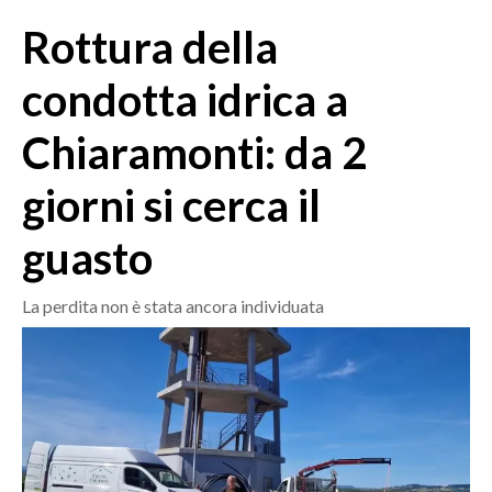
MEDIO CAMPIDANO
Rottura della
ORISTANO E PROVINCIA
SASSARI E PROVINCIA
condotta idrica a
GALLURA
Chiaramonti: da 2
NUORO E PROVINCIA
OGLIASTRA
giorni si cerca il
AGENDA
guasto
CRONACA
ITALIA
La perdita non è stata ancora individuata
MONDO
POLITICA
ECONOMIA
SERVIZI ALLE IMPRESE