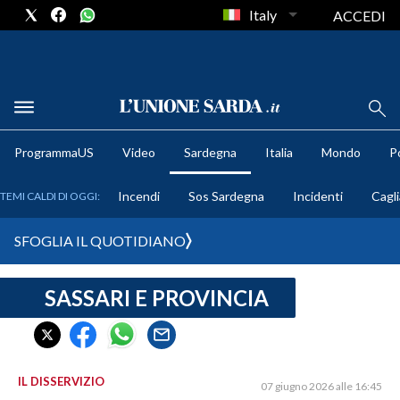
Italy
ACCEDI
METEO
ProgrammaUS
Video
Sardegna
Italia
Mondo
Po
COMUNI AL VOTO
Incendi
Sos Sardegna
Incidenti
Cagli
TEMI CALDI DI OGGI:
VIDEO
SFOGLIA IL QUOTIDIANO
FOTO
SASSARI E PROVINCIA
CRONACA SARDEGNA
CAGLIARI
PROVINCIA DI CAGLIARI
SULCIS IGLESIENTE
IL DISSERVIZIO
07 giugno 2026 alle 16:45