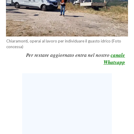
LAVORO
BANDI
SPORT IN SARDEGNA
Chiaramonti, operai al lavoro per individuare il guasto idrico (Foto
SPORT
concessa)
Per restare aggiornato entra nel nostro
canale
RISULTATI E CLASSIFICHE
Whatsapp
CALCIO
CALCIO REGIONALE
BASKET
VOLLEY
MOTORI
TENNIS
ALTRI SPORT
CULTURA