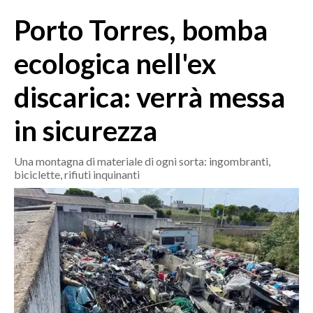
MEDIO CAMPIDANO
Porto Torres, bomba
ORISTANO E PROVINCIA
SASSARI E PROVINCIA
ecologica nell'ex
GALLURA
discarica: verrà messa
NUORO E PROVINCIA
OGLIASTRA
in sicurezza
AGENDA
Una montagna di materiale di ogni sorta: ingombranti,
CRONACA
biciclette, rifiuti inquinanti
ITALIA
MONDO
POLITICA
ECONOMIA
SERVIZI ALLE IMPRESE