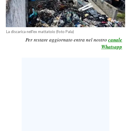
LAVORO
BANDI
SPORT IN SARDEGNA
La discarica nell'ex mattatoio (foto Pala)
Per restare aggiornato entra nel nostro
canale
SPORT
Whatsapp
RISULTATI E CLASSIFICHE
CALCIO
CALCIO REGIONALE
BASKET
VOLLEY
MOTORI
TENNIS
ALTRI SPORT
CULTURA