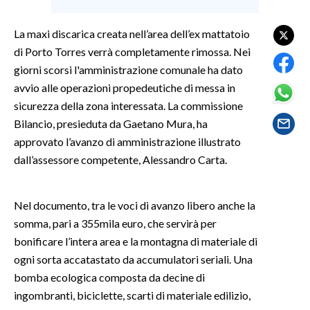
SPETTACOLI
La maxi discarica creata nell’area dell’ex mattatoio
di Porto Torres verrà completamente rimossa. Nei
GOSSIP
giorni scorsi l'amministrazione comunale ha dato
avvio alle operazioni propedeutiche di messa in
SALUTE
sicurezza della zona interessata. La commissione
Bilancio, presieduta da Gaetano Mura, ha
SARDEGNA TURISMO
approvato l’avanzo di amministrazione illustrato
dall’assessore competente, Alessandro Carta.
SARDI NEL MONDO
NOTIZIE
Nel documento, tra le voci di avanzo libero anche la
EVENTI
somma, pari a 355mila euro, che servirà per
#CARAUNIONE
bonificare l’intera area e la montagna di materiale di
ogni sorta accatastato da accumulatori seriali. Una
3 MINUTI CON
bomba ecologica composta da decine di
ingombranti, biciclette, scarti di materiale edilizio,
INSULARITÀ