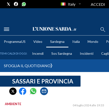
Italy
ACCEDI
METEO
ProgrammaUS
Video
Sardegna
Italia
Mondo
Po
COMUNI AL VOTO
Incendi
Sos Sardegna
Incidenti
Cagli
TEMI CALDI DI OGGI:
VIDEO
SFOGLIA IL QUOTIDIANO
FOTO
SASSARI E PROVINCIA
CRONACA SARDEGNA
CAGLIARI
PROVINCIA DI CAGLIARI
SULCIS IGLESIENTE
AMBIENTE
04 luglio 2024 alle 19:33