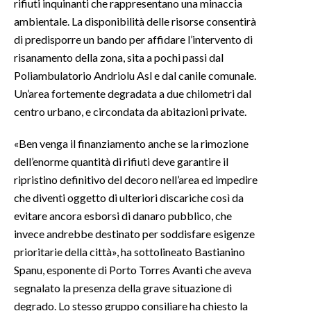
rifiuti inquinanti che rappresentano una minaccia
ambientale. La disponibilità delle risorse consentirà
INFO AZIENDE
di predisporre un bando per affidare l’intervento di
ABBONATI
risanamento della zona, sita a pochi passi dal
ANNUNCI
Poliambulatorio Andriolu Asl e dal canile comunale.
Un’area fortemente degradata a due chilometri dal
NECROLOGI
centro urbano, e circondata da abitazioni private.
PUBBLICITÀ
SPIAGGE
«Ben venga il finanziamento anche se la rimozione
STORE
dell’enorme quantità di rifiuti deve garantire il
ripristino definitivo del decoro nell’area ed impedire
che diventi oggetto di ulteriori discariche così da
evitare ancora esborsi di danaro pubblico, che
invece andrebbe destinato per soddisfare esigenze
prioritarie della città», ha sottolineato Bastianino
Spanu, esponente di Porto Torres Avanti che aveva
segnalato la presenza della grave situazione di
degrado. Lo stesso gruppo consiliare ha chiesto la