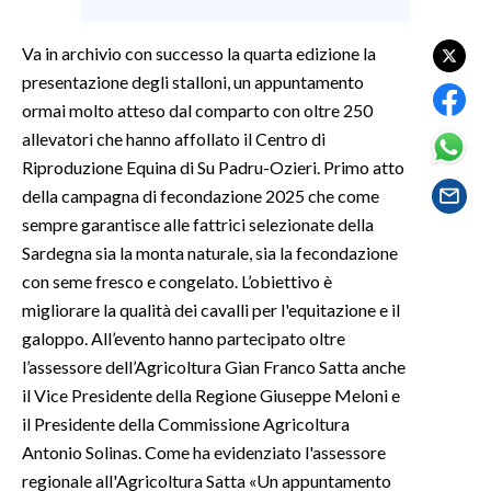
SPETTACOLI
Va in archivio con successo la quarta edizione la
presentazione degli stalloni, un appuntamento
GOSSIP
ormai molto atteso dal comparto con oltre 250
allevatori che hanno affollato il Centro di
SALUTE
Riproduzione Equina di Su Padru-Ozieri. Primo atto
della campagna di fecondazione 2025 che come
SARDEGNA TURISMO
sempre garantisce alle fattrici selezionate della
Sardegna sia la monta naturale, sia la fecondazione
SARDI NEL MONDO
con seme fresco e congelato. L’obiettivo è
NOTIZIE
migliorare la qualità dei cavalli per l'equitazione e il
EVENTI
galoppo. All’evento hanno partecipato oltre
l’assessore dell’Agricoltura Gian Franco Satta anche
#CARAUNIONE
il Vice Presidente della Regione Giuseppe Meloni e
il Presidente della Commissione Agricoltura
3 MINUTI CON
Antonio Solinas. Come ha evidenziato l'assessore
regionale all'Agricoltura Satta «Un appuntamento
INSULARITÀ