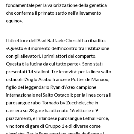
fondamentale per la valorizzazione della genetica
che conferma il primato sardo nell'allevamento
INFO AZIENDE
equino».
ABBONATI
ANNUNCI
Il direttore dell'Asvi Raffaele Cherchi ha ribadito:
NECROLOGI
«Questo è il momento dell'incontro tra l'istituzione
PUBBLICITÀ
con gli allevatori, i primi attori del comparto.
SPIAGGE
Questa è la fucina da cui tutto parte». Sono stati
STORE
presentati 14 stalloni. Tre le novità: per la linea salto
ostacoli l’Anglo Arabo francese Potter de Manaou,
figlio del leggendario Ryan d'Azex campione
internazionale nel Salto Ostacoli; per la linea corsa il
purosangue rabo Tornado by Zucchele, che in
carriera su 28 gare ha ottenuto 16 vittorie e 9
piazzamenti, e l'irlandese purosangue Lethal Force,
vincitore di gare di Gruppo 1 e di diverse corse
classiche. Per la linea sportiva, quella dedicata al