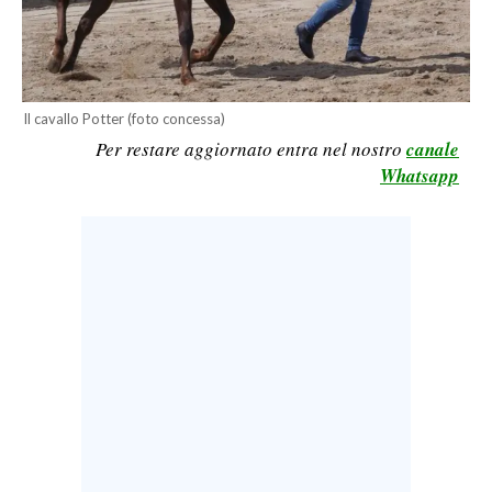
LAVORO
BANDI
SPORT IN SARDEGNA
Il cavallo Potter (foto concessa)
Per restare aggiornato entra nel nostro
canale
SPORT
Whatsapp
RISULTATI E CLASSIFICHE
CALCIO
CALCIO REGIONALE
BASKET
VOLLEY
MOTORI
TENNIS
ALTRI SPORT
CULTURA