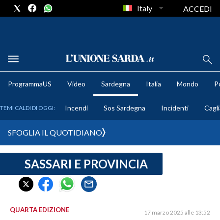
Italy
ACCEDI
METEO
ProgrammaUS
Video
Sardegna
Italia
Mondo
Po
COMUNI AL VOTO
Incendi
Sos Sardegna
Incidenti
Cagli
TEMI CALDI DI OGGI:
VIDEO
SFOGLIA IL QUOTIDIANO
FOTO
SASSARI E PROVINCIA
CRONACA SARDEGNA
CAGLIARI
PROVINCIA DI CAGLIARI
SULCIS IGLESIENTE
QUARTA EDIZIONE
17 marzo 2025 alle 13:52