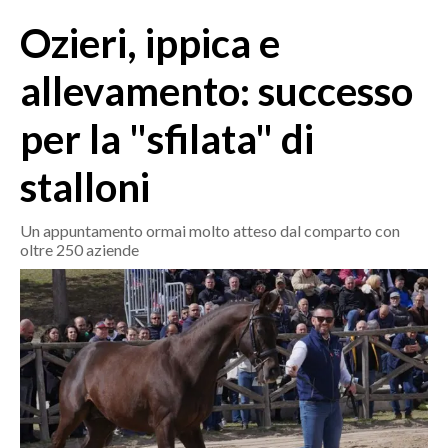
MEDIO CAMPIDANO
Ozieri, ippica e
ORISTANO E PROVINCIA
SASSARI E PROVINCIA
allevamento: successo
GALLURA
per la "sfilata" di
NUORO E PROVINCIA
OGLIASTRA
stalloni
AGENDA
Un appuntamento ormai molto atteso dal comparto con
CRONACA
oltre 250 aziende
ITALIA
MONDO
POLITICA
ECONOMIA
SERVIZI ALLE IMPRESE