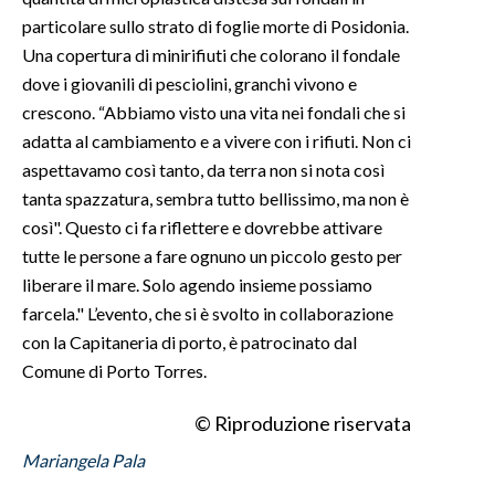
particolare sullo strato di foglie morte di Posidonia.
INFO AZIENDE
Una copertura di minirifiuti che colorano il fondale
ABBONATI
dove i giovanili di pesciolini, granchi vivono e
crescono. “Abbiamo visto una vita nei fondali che si
ANNUNCI
adatta al cambiamento e a vivere con i rifiuti. Non ci
NECROLOGI
aspettavamo così tanto, da terra non si nota così
PUBBLICITÀ
tanta spazzatura, sembra tutto bellissimo, ma non è
SPIAGGE
così". Questo ci fa riflettere e dovrebbe attivare
STORE
tutte le persone a fare ognuno un piccolo gesto per
liberare il mare. Solo agendo insieme possiamo
farcela." L’evento, che si è svolto in collaborazione
con la Capitaneria di porto, è patrocinato dal
Comune di Porto Torres.
© Riproduzione riservata
Mariangela Pala