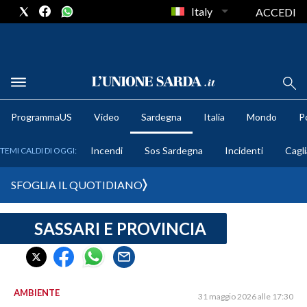
Italy
ACCEDI
METEO
ProgrammaUS
Video
Sardegna
Italia
Mondo
Po
COMUNI AL VOTO
Incendi
Sos Sardegna
Incidenti
Cagli
TEMI CALDI DI OGGI:
VIDEO
SFOGLIA IL QUOTIDIANO
FOTO
SASSARI E PROVINCIA
CRONACA SARDEGNA
CAGLIARI
PROVINCIA DI CAGLIARI
SULCIS IGLESIENTE
AMBIENTE
31 maggio 2026 alle 17:30