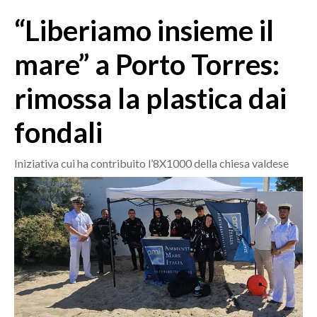
MEDIO CAMPIDANO
“Liberiamo insieme il
ORISTANO E PROVINCIA
SASSARI E PROVINCIA
mare” a Porto Torres:
GALLURA
rimossa la plastica dai
NUORO E PROVINCIA
OGLIASTRA
fondali
AGENDA
Iniziativa cui ha contribuito l’8X1000 della chiesa valdese
CRONACA
ITALIA
MONDO
POLITICA
ECONOMIA
SERVIZI ALLE IMPRESE