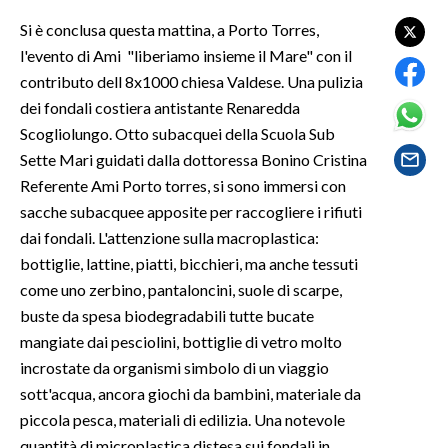
Si è conclusa questa mattina, a Porto Torres,
SPETTACOLI
l'evento di Ami "liberiamo insieme il Mare" con il
contributo dell 8x1000 chiesa Valdese. Una pulizia
GOSSIP
dei fondali costiera antistante Renaredda
Scogliolungo. Otto subacquei della Scuola Sub
SALUTE
Sette Mari guidati dalla dottoressa Bonino Cristina
Referente Ami Porto torres, si sono immersi con
SARDEGNA TURISMO
sacche subacquee apposite per raccogliere i rifiuti
SARDI NEL MONDO
dai fondali. L'attenzione sulla macroplastica:
bottiglie, lattine, piatti, bicchieri, ma anche tessuti
NOTIZIE
come uno zerbino, pantaloncini, suole di scarpe,
EVENTI
buste da spesa biodegradabili tutte bucate
mangiate dai pesciolini, bottiglie di vetro molto
#CARAUNIONE
incrostate da organismi simbolo di un viaggio
sott'acqua, ancora giochi da bambini, materiale da
3 MINUTI CON
piccola pesca, materiali di edilizia. Una notevole
INSULARITÀ
quantità di microplastica distesa sui fondali in