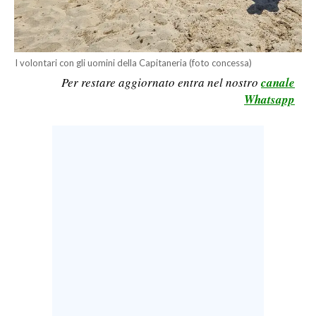
LAVORO
BANDI
I volontari con gli uomini della Capitaneria (foto concessa)
SPORT IN SARDEGNA
Per restare aggiornato entra nel nostro
canale
Whatsapp
SPORT
RISULTATI E CLASSIFICHE
CALCIO
CALCIO REGIONALE
BASKET
VOLLEY
MOTORI
TENNIS
ALTRI SPORT
CULTURA