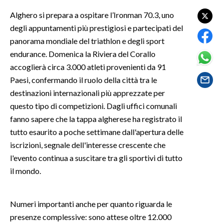
Alghero si prepara a ospitare l’Ironman 70.3, uno
SPETTACOLI
degli appuntamenti più prestigiosi e partecipati del
panorama mondiale del triathlon e degli sport
GOSSIP
endurance. Domenica la Riviera del Corallo
accoglierà circa 3.000 atleti provenienti da 91
SALUTE
Paesi, confermando il ruolo della città tra le
destinazioni internazionali più apprezzate per
SARDEGNA TURISMO
questo tipo di competizioni. Dagli uffici comunali
SARDI NEL MONDO
fanno sapere che la tappa algherese ha registrato il
tutto esaurito a poche settimane dall'apertura delle
NOTIZIE
iscrizioni, segnale dell'interesse crescente che
EVENTI
l'evento continua a suscitare tra gli sportivi di tutto
il mondo.
#CARAUNIONE
3 MINUTI CON
Numeri importanti anche per quanto riguarda le
presenze complessive: sono attese oltre 12.000
INSULARITÀ