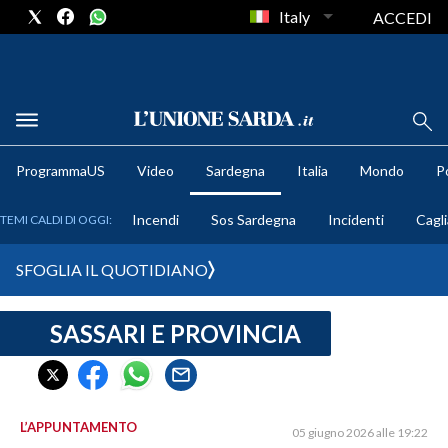
Italy
ACCEDI
METEO
ProgrammaUS
Video
Sardegna
Italia
Mondo
Po
COMUNI AL VOTO
Incendi
Sos Sardegna
Incidenti
Cagli
TEMI CALDI DI OGGI:
VIDEO
SFOGLIA IL QUOTIDIANO
FOTO
SASSARI E PROVINCIA
CRONACA SARDEGNA
CAGLIARI
PROVINCIA DI CAGLIARI
SULCIS IGLESIENTE
L’APPUNTAMENTO
05 giugno 2026 alle 19:22