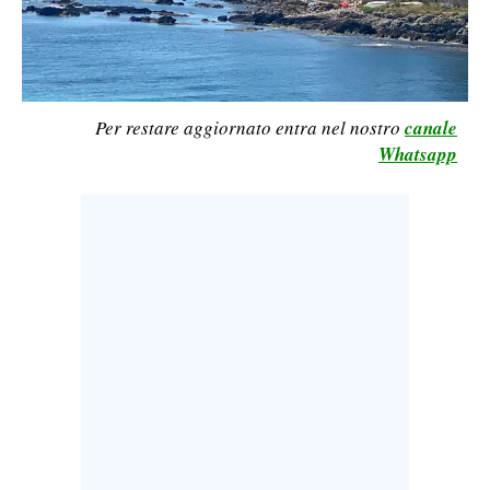
LAVORO
BANDI
SPORT IN SARDEGNA
Per restare aggiornato entra nel nostro
canale
Whatsapp
SPORT
RISULTATI E CLASSIFICHE
CALCIO
CALCIO REGIONALE
BASKET
VOLLEY
MOTORI
TENNIS
ALTRI SPORT
CULTURA