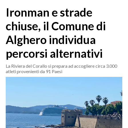
MEDIO CAMPIDANO
Ironman e strade
ORISTANO E PROVINCIA
SASSARI E PROVINCIA
chiuse, il Comune di
GALLURA
Alghero individua
NUORO E PROVINCIA
OGLIASTRA
percorsi alternativi
AGENDA
La Riviera del Corallo si prepara ad accogliere circa 3.000
CRONACA
atleti provenienti da 91 Paesi
ITALIA
MONDO
POLITICA
ECONOMIA
SERVIZI ALLE IMPRESE