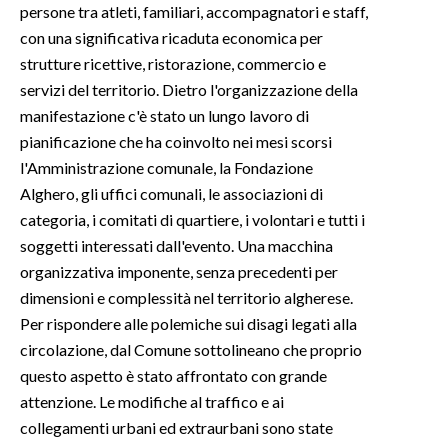
persone tra atleti, familiari, accompagnatori e staff,
con una significativa ricaduta economica per
INFO AZIENDE
strutture ricettive, ristorazione, commercio e
ABBONATI
servizi del territorio. Dietro l'organizzazione della
ANNUNCI
manifestazione c'è stato un lungo lavoro di
NECROLOGI
pianificazione che ha coinvolto nei mesi scorsi
PUBBLICITÀ
l'Amministrazione comunale, la Fondazione
Alghero, gli uffici comunali, le associazioni di
SPIAGGE
categoria, i comitati di quartiere, i volontari e tutti i
STORE
soggetti interessati dall'evento. Una macchina
organizzativa imponente, senza precedenti per
dimensioni e complessità nel territorio algherese.
Per rispondere alle polemiche sui disagi legati alla
circolazione, dal Comune sottolineano che proprio
questo aspetto è stato affrontato con grande
attenzione. Le modifiche al traffico e ai
collegamenti urbani ed extraurbani sono state