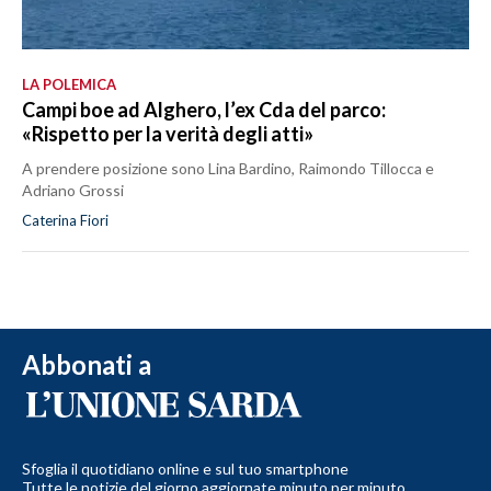
LA POLEMICA
Campi boe ad Alghero, l’ex Cda del parco:
«Rispetto per la verità degli atti»
A prendere posizione sono Lina Bardino, Raimondo Tillocca e
Adriano Grossi
Caterina Fiori
Abbonati a
Sfoglia il quotidiano online e sul tuo smartphone
Tutte le notizie del giorno aggiornate minuto per minuto