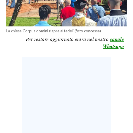
LAVORO
BANDI
La chiesa Corpus domini riapre ai fedeli (foto concessa)
SPORT IN SARDEGNA
Per restare aggiornato entra nel nostro
canale
Whatsapp
SPORT
RISULTATI E CLASSIFICHE
CALCIO
CALCIO REGIONALE
BASKET
VOLLEY
MOTORI
TENNIS
ALTRI SPORT
CULTURA