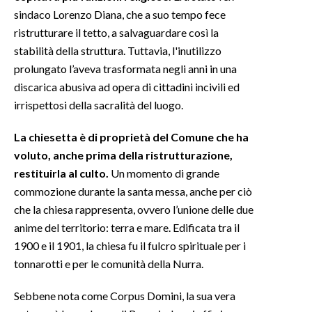
sindaco Lorenzo Diana, che a suo tempo fece
INFO AZIENDE
ristrutturare il tetto, a salvaguardare così la
stabilità della struttura. Tuttavia, l'inutilizzo
ABBONATI
prolungato l’aveva trasformata negli anni in una
ANNUNCI
discarica abusiva ad opera di cittadini incivili ed
NECROLOGI
irrispettosi della sacralità del luogo.
PUBBLICITÀ
La chiesetta è di proprietà del Comune che ha
SPIAGGE
voluto, anche prima della ristrutturazione,
STORE
restituirla al culto.
Un momento di grande
commozione durante la santa messa, anche per ciò
che la chiesa rappresenta, ovvero l’unione delle due
anime del territorio: terra e mare. Edificata tra il
1900 e il 1901, la chiesa fu il fulcro spirituale per i
tonnarotti e per le comunità della Nurra.
Sebbene nota come Corpus Domini, la sua vera