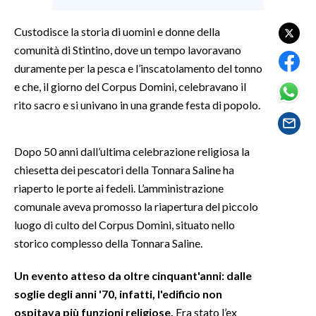
Custodisce la storia di uomini e donne della
SPETTACOLI
comunità di Stintino, dove un tempo lavoravano
GOSSIP
duramente per la pesca e l’inscatolamento del tonno
e che, il giorno del Corpus Domini, celebravano il
SALUTE
rito sacro e si univano in una grande festa di popolo.
SARDEGNA TURISMO
Dopo 50 anni dall’ultima celebrazione religiosa la
SARDI NEL MONDO
chiesetta dei pescatori della Tonnara Saline ha
riaperto le porte ai fedeli. L’amministrazione
NOTIZIE
comunale aveva promosso la riapertura del piccolo
EVENTI
luogo di culto del Corpus Domini, situato nello
storico complesso della Tonnara Saline.
#CARAUNIONE
Un evento atteso da oltre cinquant'anni: dalle
3 MINUTI CON
soglie degli anni '70, infatti, l'edificio non
ospitava più funzioni religiose.
Era stato l’ex
INSULARITÀ