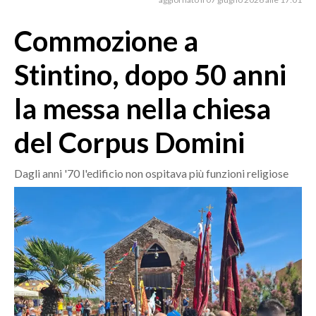
MEDIO CAMPIDANO
ORISTANO E PROVINCIA
Commozione a
SASSARI E PROVINCIA
Stintino, dopo 50 anni
GALLURA
NUORO E PROVINCIA
la messa nella chiesa
OGLIASTRA
del Corpus Domini
AGENDA
CRONACA
Dagli anni '70 l'edificio non ospitava più funzioni religiose
ITALIA
MONDO
POLITICA
ECONOMIA
SERVIZI ALLE IMPRESE