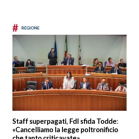
#
REGIONE
Staff superpagati, FdI sfida Todde:
«Cancelliamo la legge poltronificio
che tanto criticavate»