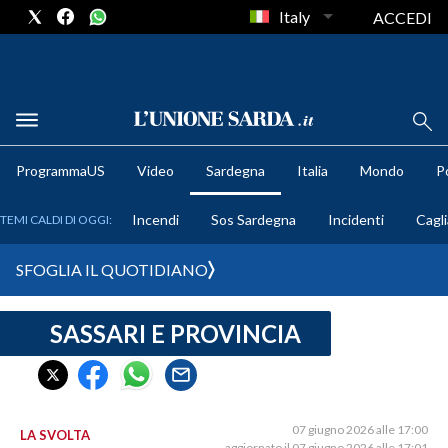
Italy
ACCEDI
METEO
ProgrammaUS
Video
Sardegna
Italia
Mondo
Po
COMUNI AL VOTO
Incendi
Sos Sardegna
Incidenti
Cagli
TEMI CALDI DI OGGI:
VIDEO
SFOGLIA IL QUOTIDIANO
FOTO
SASSARI E PROVINCIA
CRONACA SARDEGNA
CAGLIARI
PROVINCIA DI CAGLIARI
SULCIS IGLESIENTE
07 giugno 2026 alle 17:00
LA SVOLTA
aggiornato il 07 giugno 2026 alle 17:01