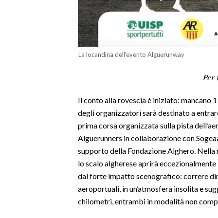
LAVORO
BANDI
SPORT IN SARDEGNA
La locandina dell'evento Alguerunway
SPORT
Per 
RISULTATI E CLASSIFICHE
Il conto alla rovescia è iniziato: mancano 
CALCIO
degli organizzatori sarà destinato a entrar
CALCIO REGIONALE
prima corsa organizzata sulla pista dell’ae
BASKET
Alguerunners in collaborazione con Sogeaal
VOLLEY
supporto della Fondazione Alghero. Nella
lo scalo algherese aprirà eccezionalmente 
MOTORI
dal forte impatto scenografico: correre dir
TENNIS
aeroportuali, in un’atmosfera insolita e su
ALTRI SPORT
chilometri, entrambi in modalità non compe
CULTURA