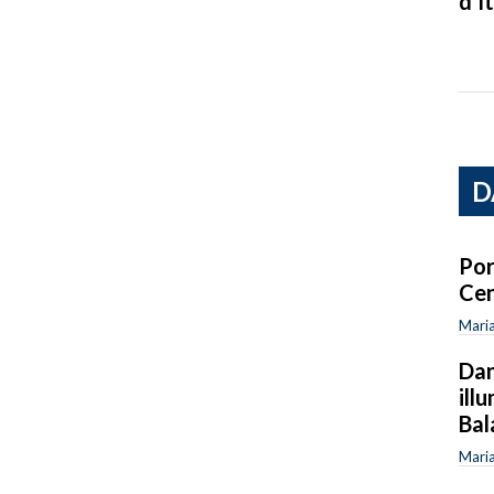
d’It
D
Por
Cen
Maria
Dan
ill
Bal
Maria