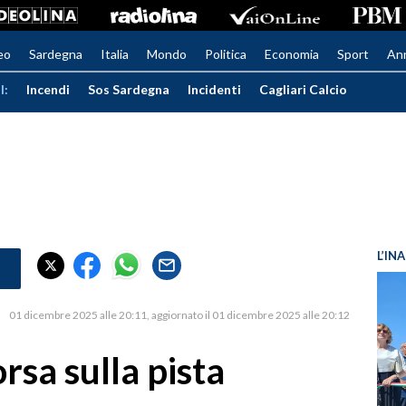
eo
Sardegna
Italia
Mondo
Politica
Economia
Sport
An
I:
Incendi
Sos Sardegna
Incidenti
Cagliari Calcio
L’IN
01 dicembre 2025 alle 20:11
aggiornato il 01 dicembre 2025 alle 20:12
sa sulla pista