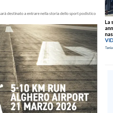
arà destinato a entrare nella storia dello sport podistico
La 
ann
nas
VI
Tani