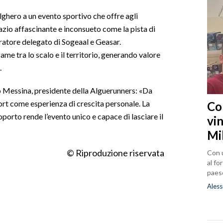
Alghero a un evento sportivo che offre agli
pazio affascinante e inconsueto come la pista di
ratore delegato di Sogeaal e Geasar.
me tra lo scalo e il territorio, generando valore
.
 Messina, presidente della Alguerunners: «Da
t come esperienza di crescita personale. La
Co
oporto rende l’evento unico e capace di lasciare il
vin
Mi
© Riproduzione riservata
Con u
al fo
paes
Aless