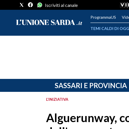
Iscriviti al canale
ProgrammaUS
Vid
TEMI CALDI DI OGG
METEO
COMUNI AL VOTO
VIDEO
FOTO
SASSARI E PROVINCIA
CRONACA SARDEGNA
L’INIZIATIVA
CAGLIARI
Alguerunway, cor
PROVINCIA DI CAGLIARI
SULCIS IGLESIENTE