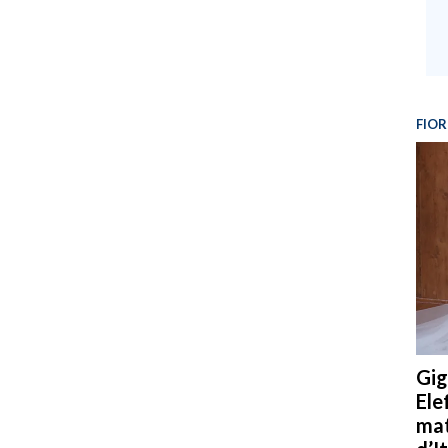
FIOR
Gig
Ele
mat