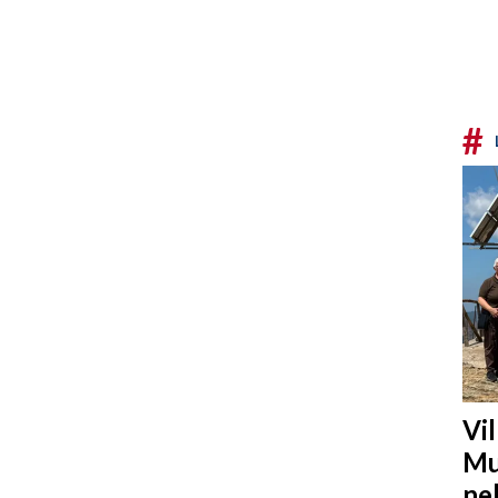
#
Vi
Mu
ne