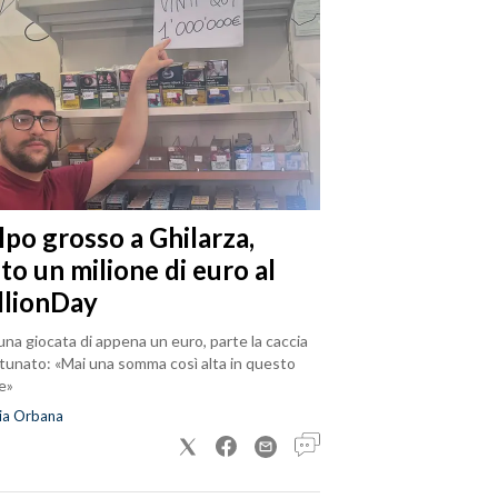
lpo grosso a Ghilarza,
to un milione di euro al
llionDay
na giocata di appena un euro, parte la caccia
rtunato: «Mai una somma così alta in questo
e»
ia Orbana