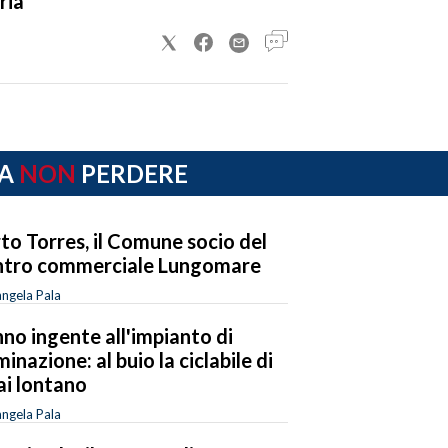
ria
A
NON
PERDERE
to Torres, il Comune socio del
tro commerciale Lungomare
ngela Pala
no ingente all'impianto di
uminazione: al buio la ciclabile di
ai lontano
ngela Pala