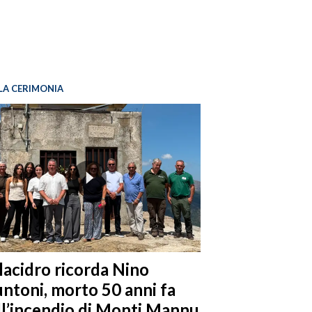
LA CERIMONIA
llacidro ricorda Nino
ntoni, morto 50 anni fa
ll’incendio di Monti Mannu