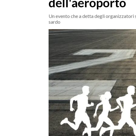
dell'aeroporto
MEDIO CAMPIDANO
ORISTANO E PROVINCIA
Un evento che a detta degli organizzatori s
SASSARI E PROVINCIA
sardo
GALLURA
NUORO E PROVINCIA
OGLIASTRA
AGENDA
CRONACA
ITALIA
MONDO
POLITICA
ECONOMIA
SERVIZI ALLE IMPRESE