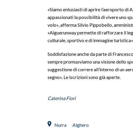
«Siamo entusiasti di aprire l’aeroporto di 
SPETTACOLI
appassionati la possibilità di vivere uno s
volo», afferma Silvio Pippobello, amminist
GOSSIP
«Alguerunway permette di rafforzare il lega
culturale, sportivo e di immagine turistica»
SALUTE
Soddisfazione anche da parte di Francesco
SARDEGNA TURISMO
sempre promuoviamo una visione dello spor
suggestione di correre all’interno di un aer
SARDI NEL MONDO
segno». Le iscrizioni sono già aperte.
NOTIZIE
EVENTI
Caterina Fiori
#CARAUNIONE
3 MINUTI CON
Nurra
Alghero
INSULARITÀ