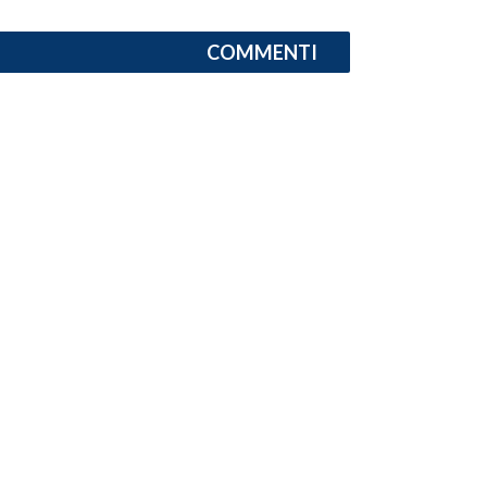
INFO AZIENDE
COMMENTI
ABBONATI
ANNUNCI
NECROLOGI
PUBBLICITÀ
SPIAGGE
STORE