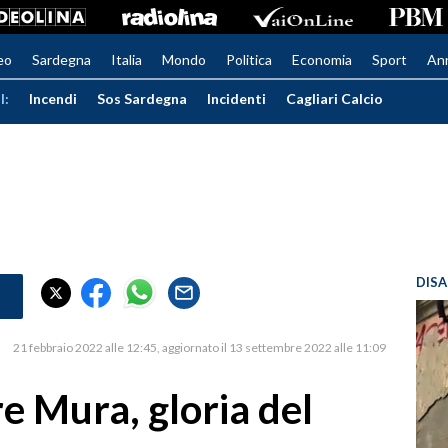
eo
Sardegna
Italia
Mondo
Politica
Economia
Sport
An
I:
Incendi
Sos Sardegna
Incidenti
Cagliari Calcio
DISA
21 febbraio 2022 alle 12:45
aggiornato il 13 settembre 2022 alle 11:09
e Mura, gloria del