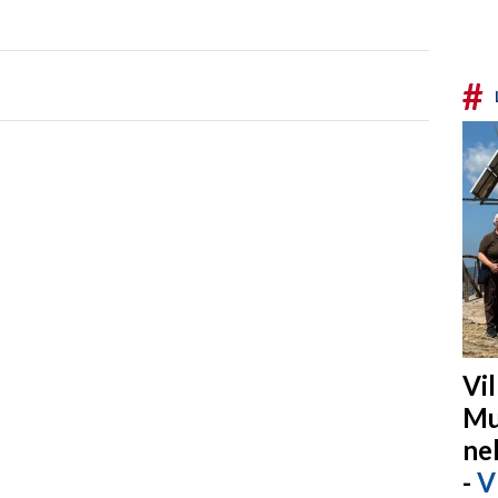
#
Vi
Mu
ne
-
V