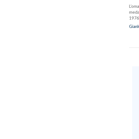
L’oma
medag
1976
Gianl