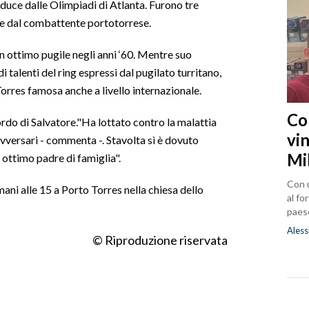
ce dalle Olimpiadi di Atlanta. Furono tre
te dal combattente portotorrese.
n ottimo pugile negli anni ‘60. Mentre suo
 talenti del ring espressi dal pugilato turritano,
orres famosa anche a livello internazionale.
Co
rdo di Salvatore."Ha lottato contro la malattia
vin
avversari - commenta -. Stavolta sì è dovuto
Mi
 ottimo padre di famiglia".
Con u
mani alle 15 a Porto Torres nella chiesa dello
al fo
paes
Aless
© Riproduzione riservata