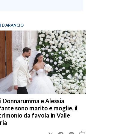
I D’ARANCIO
i Donnarumma e Alessia
fante sono marito e moglie, il
rimonio da favola in Valle
ria