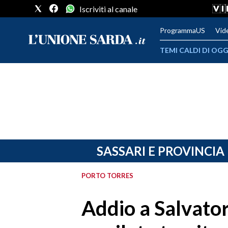
Iscriviti al canale
ProgrammaUS
Vid
TEMI CALDI DI OGG
METEO
COMUNI AL VOTO
VIDEO
FOTO
SASSARI E PROVINCIA
CRONACA SARDEGNA
PORTO TORRES
CAGLIARI
Addio a Salvator
PROVINCIA DI CAGLIARI
SULCIS IGLESIENTE