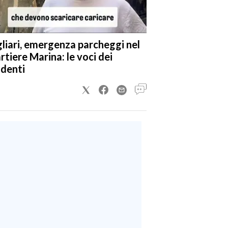
liari, emergenza parcheggi nel
rtiere Marina: le voci dei
identi