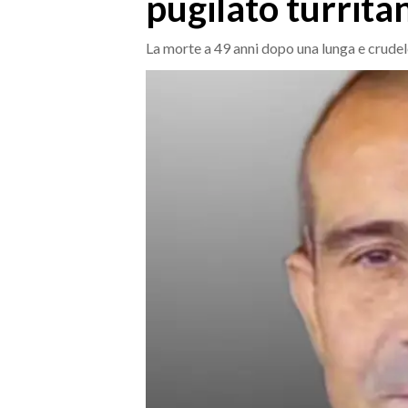
pugilato turrita
MEDIO CAMPIDANO
ORISTANO E PROVINCIA
La morte a 49 anni dopo una lunga e crudel
SASSARI E PROVINCIA
GALLURA
NUORO E PROVINCIA
OGLIASTRA
AGENDA
CRONACA
ITALIA
MONDO
POLITICA
ECONOMIA
SERVIZI ALLE IMPRESE