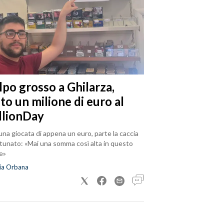
lpo grosso a Ghilarza,
to un milione di euro al
llionDay
na giocata di appena un euro, parte la caccia
rtunato: «Mai una somma così alta in questo
e»
ia Orbana