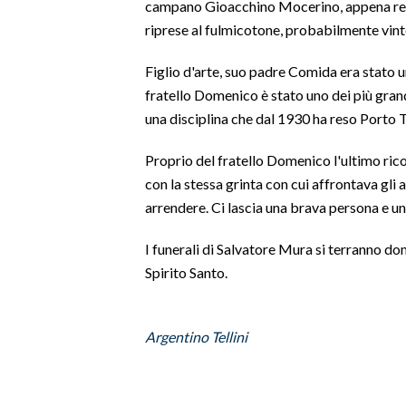
campano Gioacchino Mocerino, appena redu
riprese al fulmicotone, probabilmente vin
SPETTACOLI
Figlio d'arte, suo padre Comida era stato u
GOSSIP
fratello Domenico è stato uno dei più grandi
una disciplina che dal 1930 ha reso Porto T
SALUTE
Proprio del fratello Domenico l'ultimo rico
SARDEGNA TURISMO
con la stessa grinta con cui affrontava gli 
arrendere. Ci lascia una brava persona e un
SARDI NEL MONDO
NOTIZIE
I funerali di Salvatore Mura si terranno do
EVENTI
Spirito Santo.
#CARAUNIONE
Argentino Tellini
3 MINUTI CON
INSULARITÀ