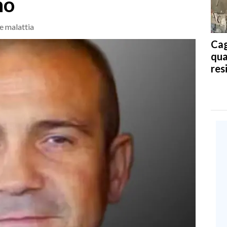
no
e malattia
Cag
qua
res