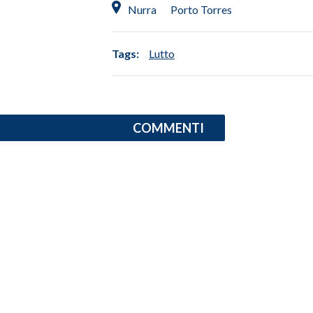
Nurra
Porto Torres
INFO AZIENDE
ABBONATI
Tags:
Lutto
ANNUNCI
NECROLOGI
PUBBLICITÀ
COMMENTI
SPIAGGE
STORE