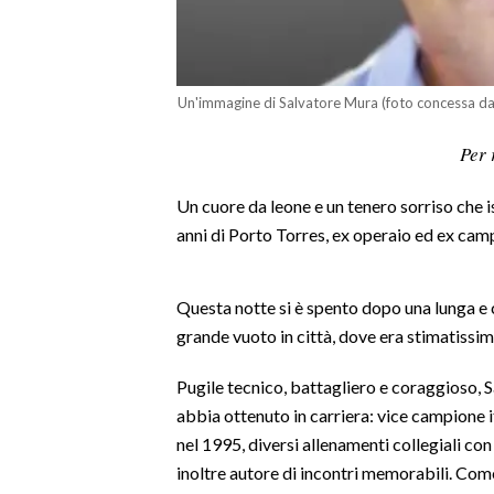
LAVORO
BANDI
Un'immagine di Salvatore Mura (foto concessa dal
SPORT IN SARDEGNA
Per 
SPORT
Un cuore da leone e un tenero sorriso che 
RISULTATI E CLASSIFICHE
anni di Porto Torres, ex operaio ed ex camp
CALCIO
CALCIO REGIONALE
BASKET
Questa notte si è spento dopo una lunga e cr
grande vuoto in città, dove era stimatissim
VOLLEY
MOTORI
Pugile tecnico, battagliero e coraggioso,
TENNIS
abbia ottenuto in carriera: vice campione i
ALTRI SPORT
nel 1995, diversi allenamenti collegiali con 
inoltre autore di incontri memorabili. Com
CULTURA