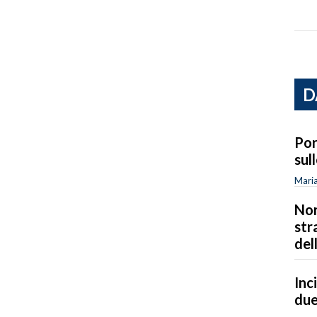
D
Por
sul
Maria
Nor
str
del
Inc
due