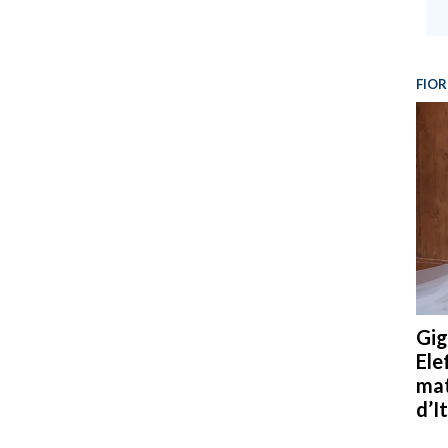
FIOR
Gig
Ele
mat
d’It