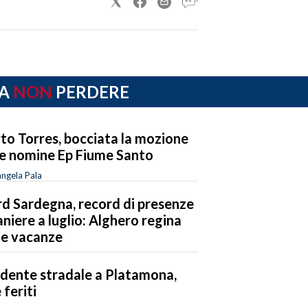
A
NON
PERDERE
to Torres, bocciata la mozione
le nomine Ep Fiume Santo
ngela Pala
d Sardegna, record di presenze
aniere a luglio: Alghero regina
le vacanze
idente stradale a Platamona,
 feriti