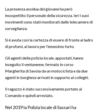
La presenza assidua del giovane ha però
INFO AZIENDE
insospettito il personale della sicurezza. Ieri i suoi
ABBONATI
movimenti sono stati monitorati dalle telecamere di
ANNUNCI
sorveglianza.
NECROLOGI
Si è avuta così la certezza di essere di fronte al ladro
PUBBLICITÀ
di profumi, al lavoro per l'ennesimo furto.
SPIAGGE
STORE
Gli agenti della polizia locale, appostati, hanno
inseguito il ventunenne, fermato in corso
Margherita di Savoia da un motociclista e da due
agenti in borghese arrivati in supporto ai colleghi.
Il ragazzo è stato successivamente portato al
Comando e quindi arrestato.
Nel 2019 la Polizia locale di Sassari ha