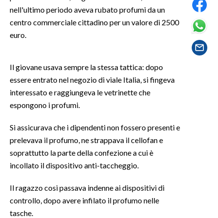
nell'ultimo periodo aveva rubato profumi da un
SPETTACOLI
centro commerciale cittadino per un valore di 2500
euro.
GOSSIP
Il giovane usava sempre la stessa tattica: dopo
SALUTE
essere entrato nel negozio di viale Italia, si fingeva
SARDEGNA TURISMO
interessato e raggiungeva le vetrinette che
espongono i profumi.
SARDI NEL MONDO
Si assicurava che i dipendenti non fossero presenti e
NOTIZIE
prelevava il profumo, ne strappava il cellofan e
EVENTI
soprattutto la parte della confezione a cui è
incollato il dispositivo anti-taccheggio.
#CARAUNIONE
Il ragazzo cosi passava indenne ai dispositivi di
3 MINUTI CON
controllo, dopo avere infilato il profumo nelle
tasche.
INSULARITÀ