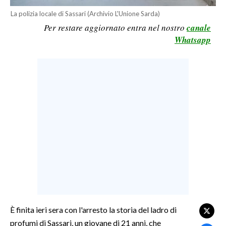
La polizia locale di Sassari (Archivio L'Unione Sarda)
LAVORO
Per restare aggiornato entra nel nostro
canale
BANDI
Whatsapp
SPORT IN SARDEGNA
SPORT
RISULTATI E CLASSIFICHE
CALCIO
CALCIO REGIONALE
BASKET
VOLLEY
MOTORI
TENNIS
ALTRI SPORT
È finita ieri sera con l'arresto la storia del ladro di
profumi di Sassari, un giovane di 21 anni, che
CULTURA