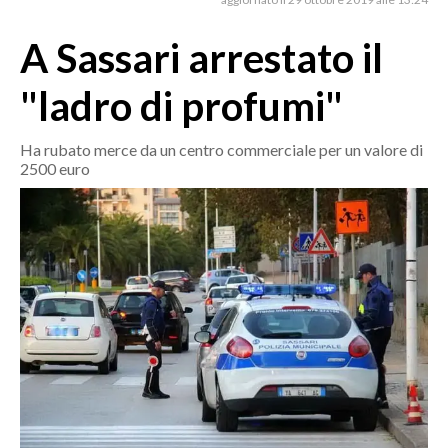
MEDIO CAMPIDANO
ORISTANO E PROVINCIA
A Sassari arrestato il
SASSARI E PROVINCIA
"ladro di profumi"
GALLURA
NUORO E PROVINCIA
Ha rubato merce da un centro commerciale per un valore di
OGLIASTRA
2500 euro
AGENDA
CRONACA
ITALIA
MONDO
POLITICA
ECONOMIA
SERVIZI ALLE IMPRESE