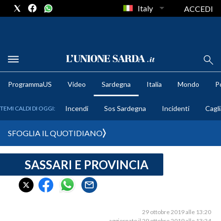
Italy
ACCEDI
METEO
ProgrammaUS
Video
Sardegna
Italia
Mondo
Po
COMUNI AL VOTO
Incendi
Sos Sardegna
Incidenti
Cagli
TEMI CALDI DI OGGI:
VIDEO
SFOGLIA IL QUOTIDIANO
FOTO
SASSARI E PROVINCIA
CRONACA SARDEGNA
CAGLIARI
PROVINCIA DI CAGLIARI
SULCIS IGLESIENTE
29 ottobre 2019 alle 13:20
aggiornato il 29 ottobre 2019 alle 13:24