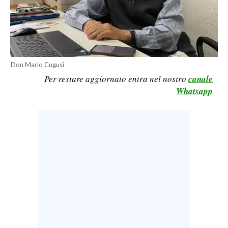
LAVORO
BANDI
SPORT IN SARDEGNA
Don Mario Cugusi
Per restare aggiornato entra nel nostro
canale
SPORT
Whatsapp
RISULTATI E CLASSIFICHE
CALCIO
CALCIO REGIONALE
BASKET
VOLLEY
MOTORI
TENNIS
ALTRI SPORT
CULTURA