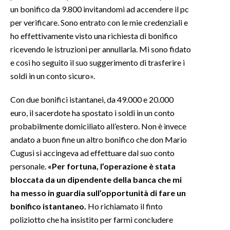
un bonifico da 9.800 invitandomi ad accendere il pc
INFO AZIENDE
per verificare. Sono entrato con le mie credenziali e
ho effettivamente visto una richiesta di bonifico
ABBONATI
ricevendo le istruzioni per annullarla. Mi sono fidato
ANNUNCI
e così ho seguito il suo suggerimento di trasferire i
NECROLOGI
soldi in un conto sicuro».
PUBBLICITÀ
Con due bonifici istantanei, da 49.000 e 20.000
SPIAGGE
euro, il sacerdote ha spostato i soldi in un conto
STORE
probabilmente domiciliato all’estero. Non è invece
andato a buon fine un altro bonifico che don Mario
Cugusi si accingeva ad effettuare dal suo conto
personale.
«Per fortuna, l’operazione è stata
bloccata da un dipendente della banca che mi
ha messo in guardia sull’opportunità di fare un
bonifico istantaneo.
Ho richiamato il finto
poliziotto che ha insistito per farmi concludere