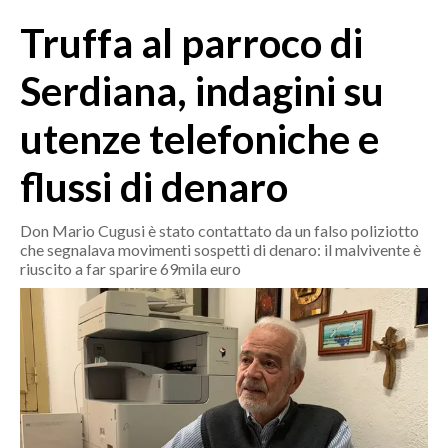
MEDIO CAMPIDANO
Truffa al parroco di
ORISTANO E PROVINCIA
SASSARI E PROVINCIA
Serdiana, indagini su
GALLURA
utenze telefoniche e
NUORO E PROVINCIA
OGLIASTRA
flussi di denaro
AGENDA
Don Mario Cugusi è stato contattato da un falso poliziotto
CRONACA
che segnalava movimenti sospetti di denaro: il malvivente è
riuscito a far sparire 69mila euro
ITALIA
MONDO
POLITICA
ECONOMIA
SERVIZI ALLE IMPRESE