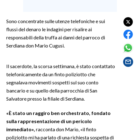
SPETTACOLI
Sono concentrate sulle utenze telefoniche e sui
GOSSIP
flussi del denaro le indagini per risalire ai
responsabili della truffa ai danni del parroco di
SALUTE
Serdiana don Mario Cugusi.
SARDEGNA TURISMO
Il sacerdote, la scorsa settimana, è stato contattato
SARDI NEL MONDO
telefonicamente da un finto poliziotto che
segnalava movimenti sospetti sul suo conto
NOTIZIE
bancario e su quello della parrocchia di San
EVENTI
Salvatore presso la filiale di Serdiana.
#CARAUNIONE
«È stato un raggiro ben orchestrato, fondato
sulla rappresentazione di un pericolo
3 MINUTI CON
immediato»,
racconta don Mario, «il finto
poliziotto mi ha parlato di una richiesta sospetta di
INSULARITÀ