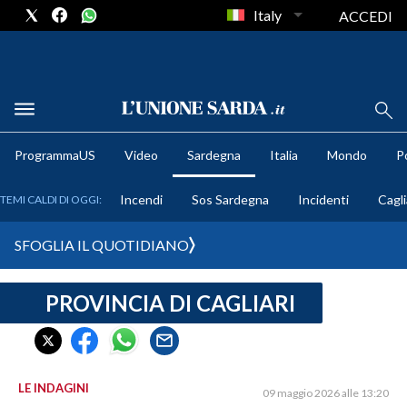
Italy
ACCEDI
METEO
ProgrammaUS
Video
Sardegna
Italia
Mondo
Po
COMUNI AL VOTO
Incendi
Sos Sardegna
Incidenti
Cagli
TEMI CALDI DI OGGI:
VIDEO
SFOGLIA IL QUOTIDIANO
FOTO
PROVINCIA DI CAGLIARI
CRONACA SARDEGNA
CAGLIARI
PROVINCIA DI CAGLIARI
SULCIS IGLESIENTE
LE INDAGINI
09 maggio 2026 alle 13:20