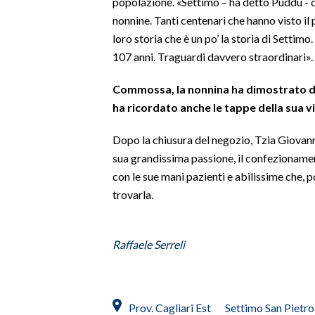
popolazione. «Settimo – ha detto Puddu - co
nonnine. Tanti centenari che hanno visto i
SPETTACOLI
loro storia che è un po’ la storia di Settimo
107 anni. Traguardi davvero straordinari».
GOSSIP
Commossa, la nonnina ha dimostrato di 
SALUTE
ha ricordato anche le tappe della sua vita
SARDEGNA TURISMO
Dopo la chiusura del negozio, Tzia Giovann
sua grandissima passione, il confezionamen
SARDI NEL MONDO
con le sue mani pazienti e abilissime che, 
NOTIZIE
trovarla.
EVENTI
#CARAUNIONE
Raffaele Serreli
3 MINUTI CON
Prov. Cagliari Est
Settimo San Pietro
INSULARITÀ