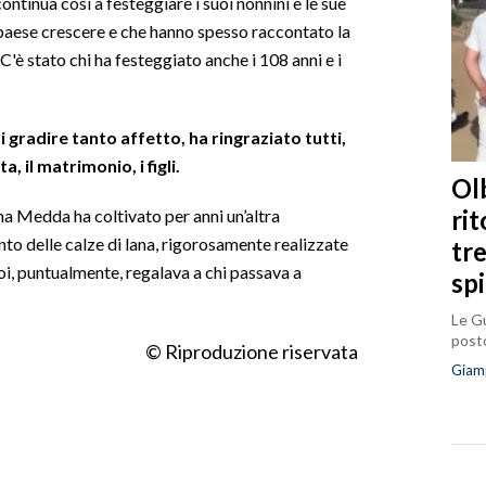
ntinua così a festeggiare i suoi nonnini e le sue
l paese crescere e che hanno spesso raccontato la
. C'è stato chi ha festeggiato anche i 108 anni e i
gradire tanto affetto, ha ringraziato tutti,
, il matrimonio, i figli.
Olb
ri
a Medda ha coltivato per anni un’altra
to delle calze di lana, rigorosamente realizzate
tr
poi, puntualmente, regalava a chi passava a
sp
Le Gu
posto
© Riproduzione riservata
Giam