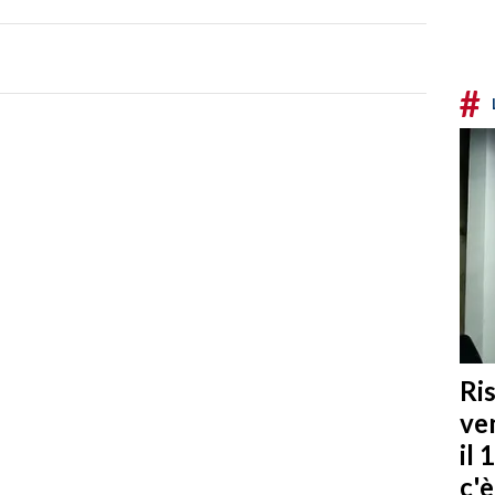
#
Ris
ven
il 
c'