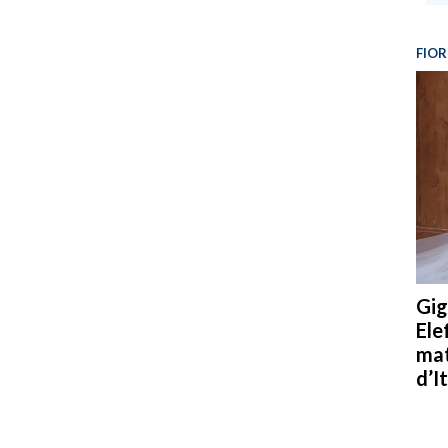
FIOR
Gig
Ele
mat
d’It