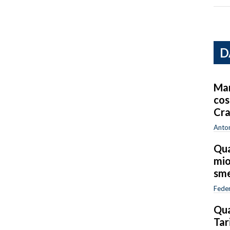
D
Mar
cos
Cra
Anton
Qua
mio
sme
Feder
Qua
Tar