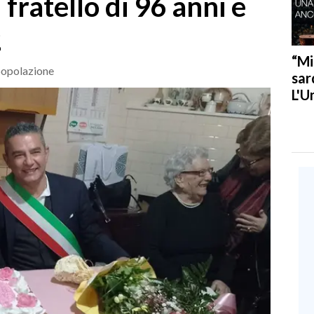
fratello di 96 anni e
2
“Mi
 popolazione
sar
L'U