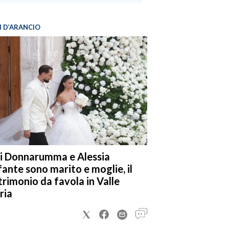
I D’ARANCIO
i Donnarumma e Alessia
fante sono marito e moglie, il
rimonio da favola in Valle
ria