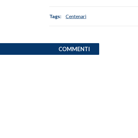
INFO AZIENDE
Tags:
Centenari
ABBONATI
ANNUNCI
NECROLOGI
COMMENTI
PUBBLICITÀ
SPIAGGE
STORE