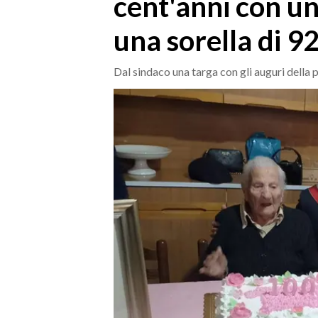
cent'anni con un 
MEDIO CAMPIDANO
ORISTANO E PROVINCIA
una sorella di 9
SASSARI E PROVINCIA
GALLURA
Dal sindaco una targa con gli auguri della
NUORO E PROVINCIA
OGLIASTRA
AGENDA
CRONACA
ITALIA
MONDO
POLITICA
ECONOMIA
SERVIZI ALLE IMPRESE