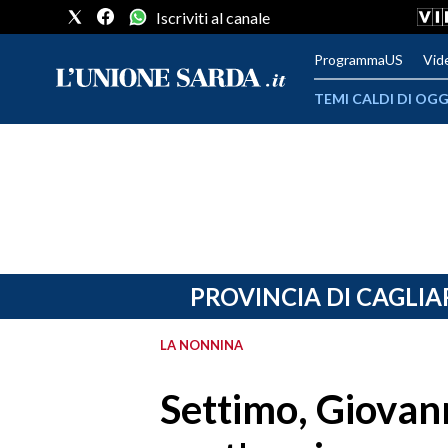
Iscriviti al canale
ProgrammaUS
Vid
TEMI CALDI DI OGG
METEO
COMUNI AL VOTO
VIDEO
FOTO
PROVINCIA DI CAGLIA
CRONACA SARDEGNA
LA NONNINA
CAGLIARI
Settimo, Giovan
PROVINCIA DI CAGLIARI
SULCIS IGLESIENTE