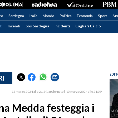
eo
Sardegna
Italia
Mondo
Politica
Economia
Sport
An
I:
Incendi
Sos Sardegna
Incidenti
Cagliari Calcio
EDIT
RI
15 marzo 2024 alle 21:59
aggiornato il 15 marzo 2024 alle 21:59
na Medda festeggia i