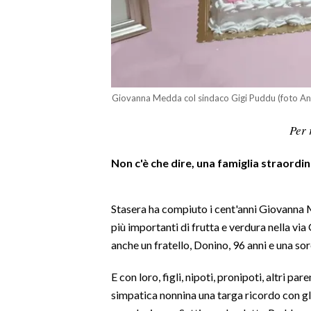
LAVORO
BANDI
SPORT IN SARDEGNA
Giovanna Medda col sindaco Gigi Puddu (foto And
SPORT
Per 
RISULTATI E CLASSIFICHE
CALCIO
Non c'è che dire, una famiglia straord
CALCIO REGIONALE
BASKET
Stasera ha compiuto i cent'anni Giovanna 
VOLLEY
più importanti di frutta e verdura nella via
MOTORI
anche un fratello, Donino, 96 anni e una sor
TENNIS
ALTRI SPORT
E con loro, figli, nipoti, pronipoti, altri p
simpatica nonnina una targa ricordo con gl
CULTURA