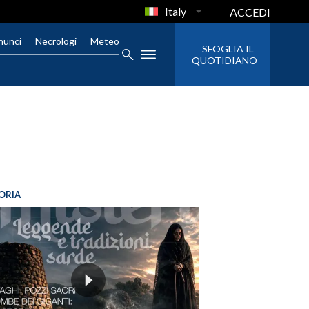
Italy
ACCEDI
nunci
Necrologi
Meteo
SFOGLIA IL
QUOTIDIANO
ORIA