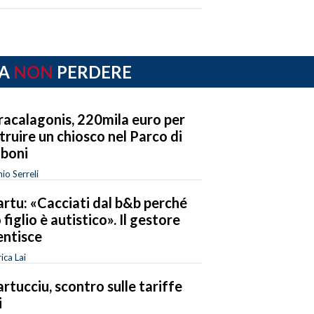
A
NON
PERDERE
acalagonis, 220mila euro per
truire un chiosco nel Parco di
boni
io Serreli
rtu: «Cacciati dal b&b perché
 figlio è autistico». Il gestore
ntisce
ica Lai
rtucciu, scontro sulle tariffe
i