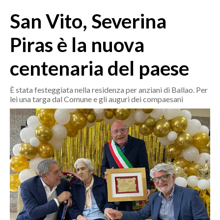
MEDIO CAMPIDANO
San Vito, Severina
ORISTANO E PROVINCIA
SASSARI E PROVINCIA
Piras è la nuova
GALLURA
centenaria del paese
NUORO E PROVINCIA
OGLIASTRA
È stata festeggiata nella residenza per anziani di Ballao. Per
AGENDA
lei una targa dal Comune e gli auguri dei compaesani
CRONACA
ITALIA
MONDO
POLITICA
ECONOMIA
SERVIZI ALLE IMPRESE