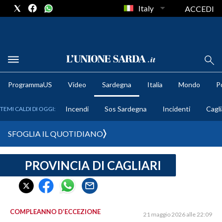
Italy
ACCEDI
METEO
ProgrammaUS
Video
Sardegna
Italia
Mondo
Po
COMUNI AL VOTO
Incendi
Sos Sardegna
Incidenti
Cagli
TEMI CALDI DI OGGI:
VIDEO
SFOGLIA IL QUOTIDIANO
FOTO
PROVINCIA DI CAGLIARI
CRONACA SARDEGNA
CAGLIARI
PROVINCIA DI CAGLIARI
SULCIS IGLESIENTE
COMPLEANNO D’ECCEZIONE
21 maggio 2026 alle 22:09