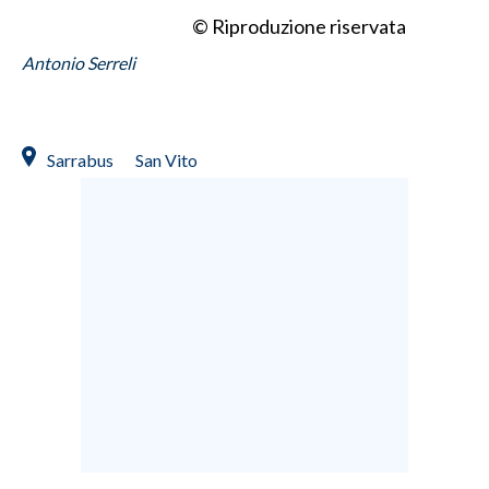
© Riproduzione riservata
INFO AZIENDE
Antonio Serreli
ABBONATI
ANNUNCI
NECROLOGI
Sarrabus
San Vito
PUBBLICITÀ
SPIAGGE
STORE