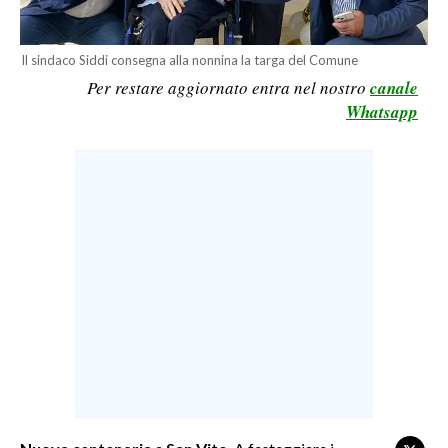
LAVORO
BANDI
Il sindaco Siddi consegna alla nonnina la targa del Comune
Per restare aggiornato entra nel nostro
canale
SPORT IN SARDEGNA
Whatsapp
SPORT
RISULTATI E CLASSIFICHE
CALCIO
CALCIO REGIONALE
BASKET
VOLLEY
MOTORI
TENNIS
ALTRI SPORT
CULTURA