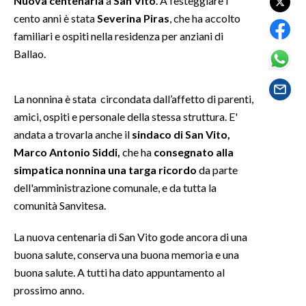
Nuova centenaria
a
San Vito
. A festeggiare i
cento anni è stata
Severina Piras
, che ha accolto
SPETTACOLI
familiari e ospiti nella residenza per anziani di
Ballao.
GOSSIP
SALUTE
La nonnina è stata circondata dall’affetto di parenti,
amici, ospiti e personale della stessa struttura. E'
SARDEGNA TURISMO
andata a trovarla anche il
sindaco di San Vito,
Marco Antonio Siddi,
che ha
consegnato alla
SARDI NEL MONDO
simpatica nonnina una targa ricordo
da parte
NOTIZIE
dell'amministrazione comunale, e da tutta la
EVENTI
comunità Sanvitesa.
La nuova centenaria di San Vito gode ancora di una
#CARAUNIONE
buona salute, conserva una buona memoria e una
3 MINUTI CON
buona salute. A tutti ha dato appuntamento al
prossimo anno.
INSULARITÀ