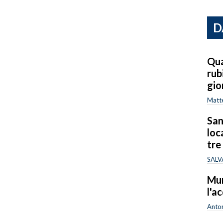
D
Qua
rub
gio
Matt
San
loc
tre
SALV
Mur
l'a
Anton