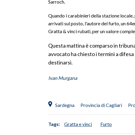
Sarroch.
SPETTACOLI
Quando i carabinieri della stazione locale
arrivati sul posto, l'autore del furto, un 64
GOSSIP
Gratta & vinci rubati, per un valore comple
SALUTE
Questa mattina è comparso in tribunale 
avvocato ha chiesto i termini a difesa
SARDEGNA TURISMO
destinarsi.
SARDI NEL MONDO
Ivan Murgana
NOTIZIE
EVENTI
#CARAUNIONE
Sardegna
Provincia di Cagliari
Pro
3 MINUTI CON
Tags:
Gratta e vinci
Furto
INSULARITÀ