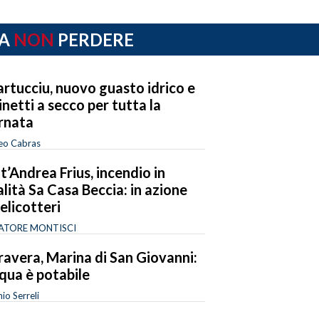
A
NON
PERDERE
rtucciu, nuovo guasto idrico e
inetti a secco per tutta la
rnata
eo Cabras
t’Andrea Frius, incendio in
alità Sa Casa Beccia: in azione
 elicotteri
ATORE MONTISCI
avera, Marina di San Giovanni:
cqua è potabile
io Serreli