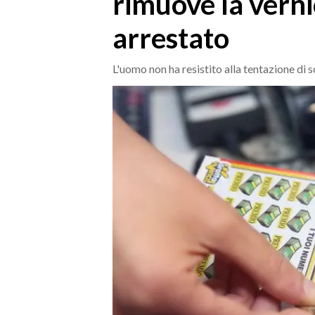
rimuove la verni
MEDIO CAMPIDANO
arrestato
ORISTANO E PROVINCIA
SASSARI E PROVINCIA
L'uomo non ha resistito alla tentazione di sc
GALLURA
NUORO E PROVINCIA
OGLIASTRA
AGENDA
CRONACA
ITALIA
MONDO
POLITICA
ECONOMIA
SERVIZI ALLE IMPRESE