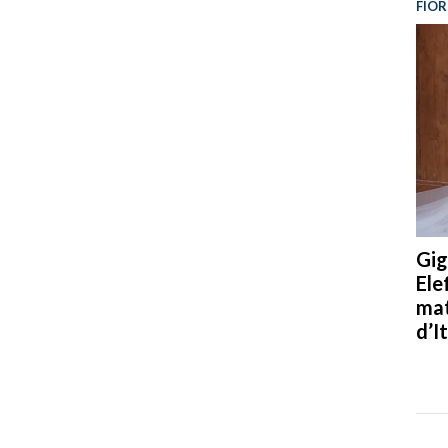
FIOR
Gig
Ele
mat
d’It