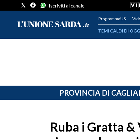
Iscriviti al canale
ProgrammaUS
Vid
TEMI CALDI DI OGG
METEO
COMUNI AL VOTO
VIDEO
FOTO
PROVINCIA DI CAGLIA
CRONACA SARDEGNA
CAGLIARI
Ruba i Gratta & 
PROVINCIA DI CAGLIARI
SULCIS IGLESIENTE