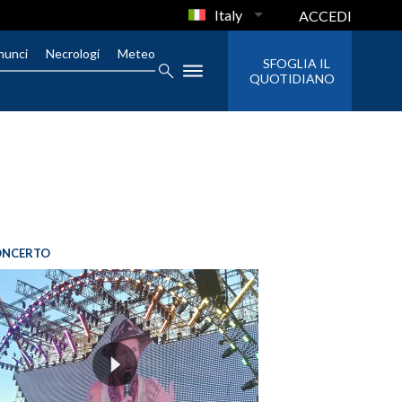
Italy
ACCEDI
nunci
Necrologi
Meteo
SFOGLIA IL
QUOTIDIANO
ONCERTO