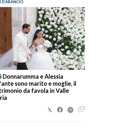
I D’ARANCIO
i Donnarumma e Alessia
fante sono marito e moglie, il
rimonio da favola in Valle
ria