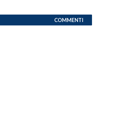
INFO AZIENDE
COMMENTI
ABBONATI
ANNUNCI
NECROLOGI
PUBBLICITÀ
SPIAGGE
STORE