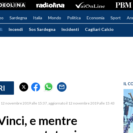
eo
Sardegna
Italia
Mondo
Politica
Economia
Sport
An
I:
Incendi
Sos Sardegna
Incidenti
Cagliari Calcio
IL C
RI
12 novembre 2019 alle 15:37
aggiornato il 12 novembre 2019 alle 15:43
Vinci, e mentre