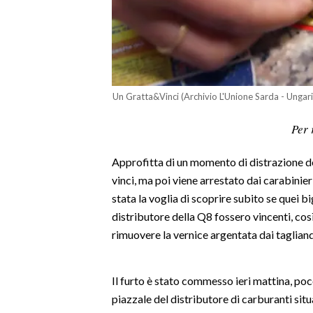
LAVORO
BANDI
SPORT IN SARDEGNA
Un Gratta&Vinci (Archivio L'Unione Sarda - Ungari
SPORT
Per 
RISULTATI E CLASSIFICHE
CALCIO
Approfitta di un momento di distrazione de
CALCIO REGIONALE
vinci, ma poi viene arrestato dai carabinier
BASKET
stata la voglia di scoprire subito se quei b
VOLLEY
distributore della Q8 fossero vincenti, così
rimuovere la vernice argentata dai tagliand
MOTORI
TENNIS
ALTRI SPORT
Il furto è stato commesso ieri mattina, poc
piazzale del distributore di carburanti situa
CULTURA