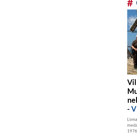
#
Vi
Mu
ne
-
V
L’oma
medag
1976