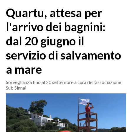
MEDIO CAMPIDANO
Quartu, attesa per
ORISTANO E PROVINCIA
SASSARI E PROVINCIA
l'arrivo dei bagnini:
GALLURA
dal 20 giugno il
NUORO E PROVINCIA
OGLIASTRA
servizio di salvamento
AGENDA
a mare
CRONACA
ITALIA
Sorveglianza fino al 20 settembre a cura dell’associazione
Sub Sinnai
MONDO
POLITICA
ECONOMIA
SERVIZI ALLE IMPRESE