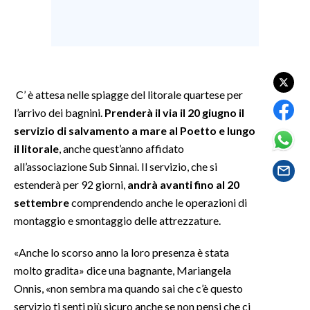
SPETTACOLI
GOSSIP
C’ è attesa nelle spiagge del litorale quartese per
SALUTE
l’arrivo dei bagnini.
Prenderà il via il 20 giugno il
servizio di salvamento a mare al Poetto e lungo
SARDEGNA TURISMO
il litorale
, anche quest’anno affidato
SARDI NEL MONDO
all’associazione Sub Sinnai. Il servizio, che si
estenderà per 92 giorni,
andrà avanti fino al 20
NOTIZIE
settembre
comprendendo anche le operazioni di
EVENTI
montaggio e smontaggio delle attrezzature.
#CARAUNIONE
«Anche lo scorso anno la loro presenza è stata
molto gradita» dice una bagnante, Mariangela
3 MINUTI CON
Onnis, «non sembra ma quando sai che c’è questo
servizio ti senti più sicuro anche se non pensi che ci
INSULARITÀ