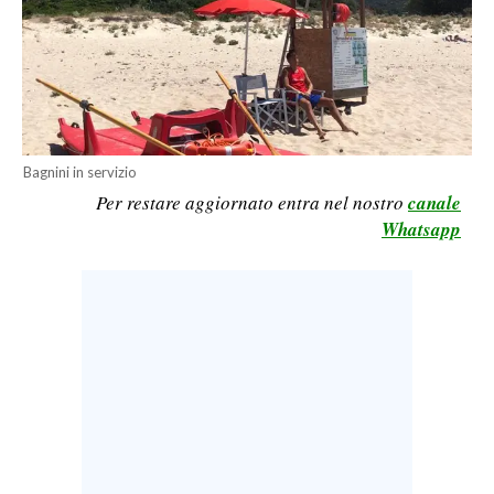
LAVORO
BANDI
SPORT IN SARDEGNA
SPORT
Bagnini in servizio
Per restare aggiornato entra nel nostro
canale
RISULTATI E CLASSIFICHE
Whatsapp
CALCIO
CALCIO REGIONALE
BASKET
VOLLEY
MOTORI
TENNIS
ALTRI SPORT
CULTURA