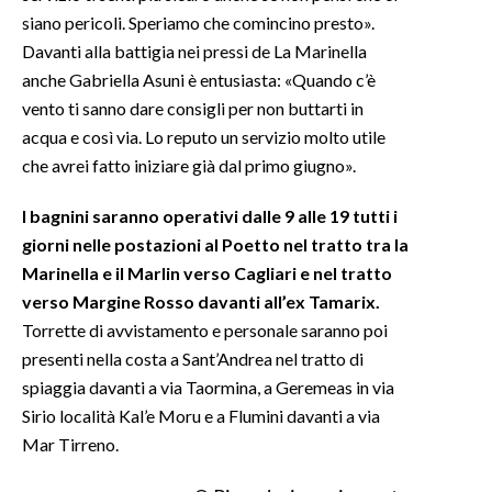
siano pericoli. Speriamo che comincino presto».
INFO AZIENDE
Davanti alla battigia nei pressi de La Marinella
anche Gabriella Asuni è entusiasta: «Quando c’è
ABBONATI
vento ti sanno dare consigli per non buttarti in
ANNUNCI
acqua e così via. Lo reputo un servizio molto utile
NECROLOGI
che avrei fatto iniziare già dal primo giugno».
PUBBLICITÀ
I bagnini saranno operativi dalle 9 alle 19 tutti i
SPIAGGE
giorni nelle postazioni al Poetto nel tratto tra la
STORE
Marinella e il Marlin verso Cagliari e nel tratto
verso Margine Rosso davanti all’ex Tamarix.
Torrette di avvistamento e personale saranno poi
presenti nella costa a Sant’Andrea nel tratto di
spiaggia davanti a via Taormina, a Geremeas in via
Sirio località Kal’e Moru e a Flumini davanti a via
Mar Tirreno.