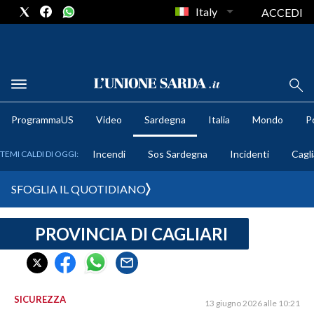
Italy
ACCEDI
METEO
ProgrammaUS
Video
Sardegna
Italia
Mondo
Po
COMUNI AL VOTO
Incendi
Sos Sardegna
Incidenti
Cagli
TEMI CALDI DI OGGI:
VIDEO
SFOGLIA IL QUOTIDIANO
FOTO
PROVINCIA DI CAGLIARI
CRONACA SARDEGNA
CAGLIARI
PROVINCIA DI CAGLIARI
SULCIS IGLESIENTE
SICUREZZA
13 giugno 2026 alle 10:21