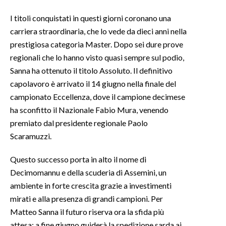
I titoli conquistati in questi giorni coronano una
INFO AZIENDE
carriera straordinaria, che lo vede da dieci anni nella
ABBONATI
prestigiosa categoria Master. Dopo sei dure prove
ANNUNCI
regionali che lo hanno visto quasi sempre sul podio,
NECROLOGI
Sanna ha ottenuto il titolo Assoluto. Il definitivo
capolavoro è arrivato il 14 giugno nella finale del
PUBBLICITÀ
campionato Eccellenza, dove il campione decimese
SPIAGGE
ha sconfitto il Nazionale Fabio Mura, venendo
STORE
premiato dal presidente regionale Paolo
Scaramuzzi.
Questo successo porta in alto il nome di
Decimomannu e della scuderia di Assemini, un
ambiente in forte crescita grazie a investimenti
mirati e alla presenza di grandi campioni. Per
Matteo Sanna il futuro riserva ora la sfida più
attesa: a fine giugno guiderà la spedizione sarda ai