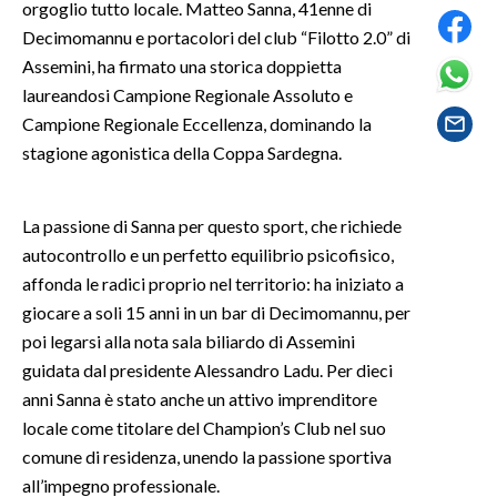
orgoglio tutto locale. Matteo Sanna, 41enne di
Decimomannu e portacolori del club “Filotto 2.0” di
SPETTACOLI
Assemini, ha firmato una storica doppietta
laureandosi Campione Regionale Assoluto e
GOSSIP
Campione Regionale Eccellenza, dominando la
stagione agonistica della Coppa Sardegna.
SALUTE
SARDEGNA TURISMO
La passione di Sanna per questo sport, che richiede
autocontrollo e un perfetto equilibrio psicofisico,
SARDI NEL MONDO
affonda le radici proprio nel territorio: ha iniziato a
NOTIZIE
giocare a soli 15 anni in un bar di Decimomannu, per
EVENTI
poi legarsi alla nota sala biliardo di Assemini
guidata dal presidente Alessandro Ladu. Per dieci
#CARAUNIONE
anni Sanna è stato anche un attivo imprenditore
locale come titolare del Champion’s Club nel suo
3 MINUTI CON
comune di residenza, unendo la passione sportiva
all’impegno professionale.
INSULARITÀ