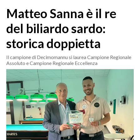
MEDIO CAMPIDANO
Matteo Sanna è il re
ORISTANO E PROVINCIA
SASSARI E PROVINCIA
del biliardo sardo:
GALLURA
storica doppietta
NUORO E PROVINCIA
OGLIASTRA
Il campione di Decimomannu si laurea Campione Regionale
AGENDA
Assoluto e Campione Regionale Eccellenza
CRONACA
ITALIA
MONDO
POLITICA
ECONOMIA
SERVIZI ALLE IMPRESE