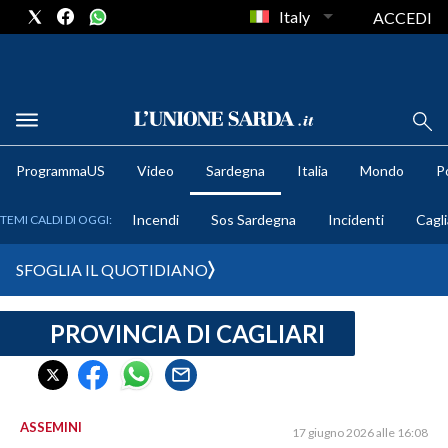
Italy
ACCEDI
METEO
ProgrammaUS
Video
Sardegna
Italia
Mondo
Po
COMUNI AL VOTO
Incendi
Sos Sardegna
Incidenti
Cagli
TEMI CALDI DI OGGI:
VIDEO
SFOGLIA IL QUOTIDIANO
FOTO
PROVINCIA DI CAGLIARI
CRONACA SARDEGNA
CAGLIARI
PROVINCIA DI CAGLIARI
SULCIS IGLESIENTE
ASSEMINI
17 giugno 2026 alle 16:08