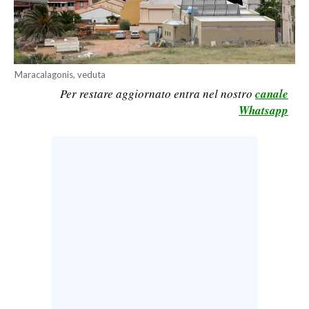
LAVORO
BANDI
SPORT IN SARDEGNA
Maracalagonis, veduta
Per restare aggiornato entra nel nostro
canale
SPORT
Whatsapp
RISULTATI E CLASSIFICHE
CALCIO
CALCIO REGIONALE
BASKET
VOLLEY
MOTORI
TENNIS
ALTRI SPORT
CULTURA