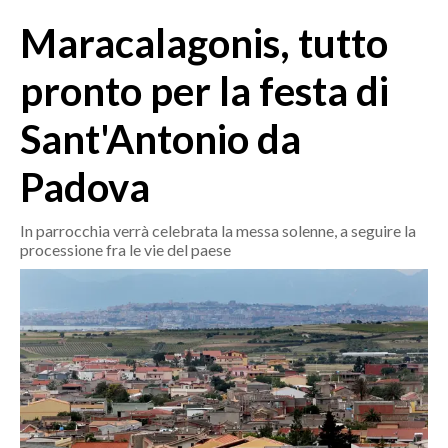
MEDIO CAMPIDANO
Maracalagonis, tutto
ORISTANO E PROVINCIA
SASSARI E PROVINCIA
pronto per la festa di
GALLURA
Sant'Antonio da
NUORO E PROVINCIA
OGLIASTRA
Padova
AGENDA
In parrocchia verrà celebrata la messa solenne, a seguire la
CRONACA
processione fra le vie del paese
ITALIA
MONDO
POLITICA
ECONOMIA
SERVIZI ALLE IMPRESE