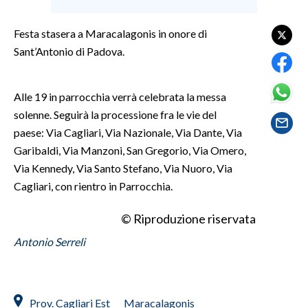
SPETTACOLI
Festa stasera a Maracalagonis in onore di
Sant’Antonio di Padova.
GOSSIP
Alle 19 in parrocchia verrà celebrata la messa
SALUTE
solenne. Seguirà la processione fra le vie del
SARDEGNA TURISMO
paese: Via Cagliari, Via Nazionale, Via Dante, Via
Garibaldi, Via Manzoni, San Gregorio, Via Omero,
SARDI NEL MONDO
Via Kennedy, Via Santo Stefano, Via Nuoro, Via
NOTIZIE
Cagliari, con rientro in Parrocchia.
EVENTI
© Riproduzione riservata
#CARAUNIONE
Antonio Serreli
3 MINUTI CON
Prov. Cagliari Est
Maracalagonis
INSULARITÀ