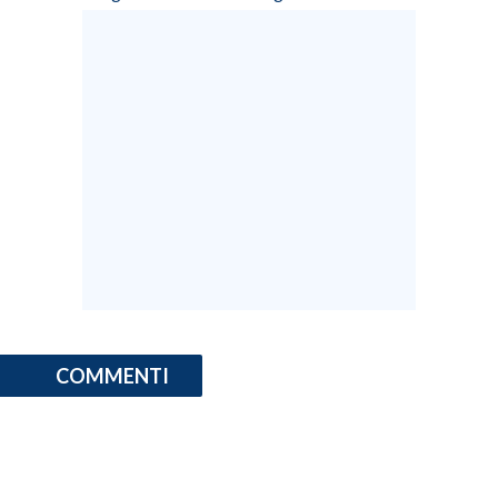
INFO AZIENDE
ABBONATI
ANNUNCI
NECROLOGI
PUBBLICITÀ
SPIAGGE
STORE
COMMENTI