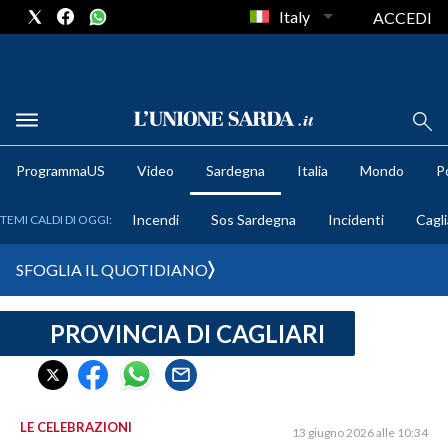
Italy
ACCEDI
METEO
ProgrammaUS
Video
Sardegna
Italia
Mondo
Po
COMUNI AL VOTO
Incendi
Sos Sardegna
Incidenti
Cagli
TEMI CALDI DI OGGI:
VIDEO
SFOGLIA IL QUOTIDIANO
FOTO
PROVINCIA DI CAGLIARI
CRONACA SARDEGNA
CAGLIARI
PROVINCIA DI CAGLIARI
SULCIS IGLESIENTE
LE CELEBRAZIONI
13 giugno 2026 alle 10:34