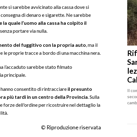
nte si sarebbe avvicinato alla cassa dove si
la consegna di denaro e sigarette. Ne sarebbe
 la quale l’uomo alla cassa ha colpito il
senza portare via nulla.
imento del fuggitivo con la propria auto
, ma il
Rif
re le proprie tracce a bordo di una macchina nera.
Sa
ma l’accaduto sarebbe stato filmato
lez
ia principale.
Ca
 hanno consentito di rintracciare
il presunto
Il co
seco
ra più tardi in un centro della Provincia
. Sulla
cambi
 forze dell'ordine per ricostruire nel dettaglio la
lità.
© Riproduzione riservata