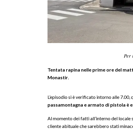
LAVORO
BANDI
SPORT IN SARDEGNA
SPORT
Per 
RISULTATI E CLASSIFICHE
CALCIO
Tentata rapina nelle prime ore del matti
CALCIO REGIONALE
Monastir
.
BASKET
VOLLEY
L’episodio si è verificato intorno alle 7.00
MOTORI
passamontagna e armato di pistola è en
TENNIS
ALTRI SPORT
Al momento dei fatti all’interno del locale s
cliente abituale che sarebbero stati minacc
CULTURA