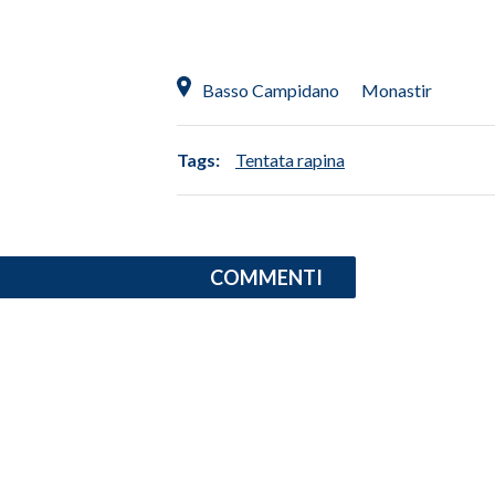
INFO AZIENDE
ABBONATI
Basso Campidano
Monastir
ANNUNCI
NECROLOGI
Tags:
Tentata rapina
PUBBLICITÀ
SPIAGGE
STORE
COMMENTI