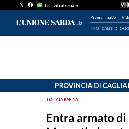
Iscriviti al canale
ProgrammaUS
Vid
TEMI CALDI DI OGG
METEO
COMUNI AL VOTO
VIDEO
FOTO
PROVINCIA DI CAGLIA
CRONACA SARDEGNA
TENTATA RAPINA
CAGLIARI
Entra armato di p
PROVINCIA DI CAGLIARI
SULCIS IGLESIENTE