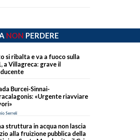
A
NON
PERDERE
o si ribalta e va a fuoco sulla
, a Villagreca: grave il
nducente
ada Burcei-Sinnai-
acalagonis: «Urgente riavviare
vori»
io Serreli
a struttura in acqua non lascia
zio alla fruizione pubblica della