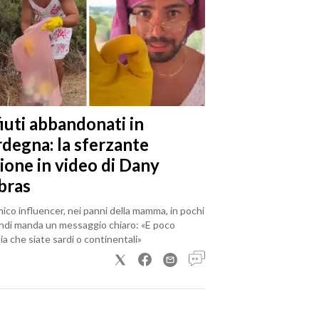
iuti abbandonati in
rdegna: la sferzante
ione in video di Dany
bras
mico influencer, nei panni della mamma, in pochi
ndi manda un messaggio chiaro: «E poco
a che siate sardi o continentali»