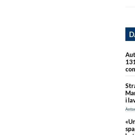
D
Aut
131
co
Str
Mar
i la
Anton
«Un
spa