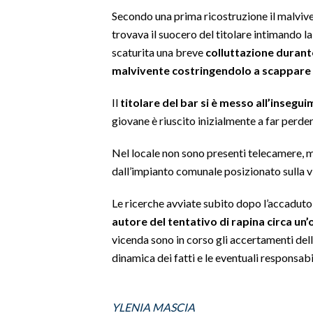
Secondo una prima ricostruzione il malvive
SPETTACOLI
trovava il suocero del titolare intimando 
scaturita una breve
colluttazione durante
GOSSIP
malvivente costringendolo a scappare
SALUTE
Il
titolare del bar si è messo all’insegu
giovane è riuscito inizialmente a far perde
SARDEGNA TURISMO
Nel locale non sono presenti telecamere, 
SARDI NEL MONDO
dall’impianto comunale posizionato sulla v
NOTIZIE
Le ricerche avviate subito dopo l’accaduto
EVENTI
autore del tentativo di rapina circa un’o
vicenda sono in corso gli accertamenti delle
#CARAUNIONE
dinamica dei fatti e le eventuali responsabi
3 MINUTI CON
YLENIA MASCIA
INSULARITÀ