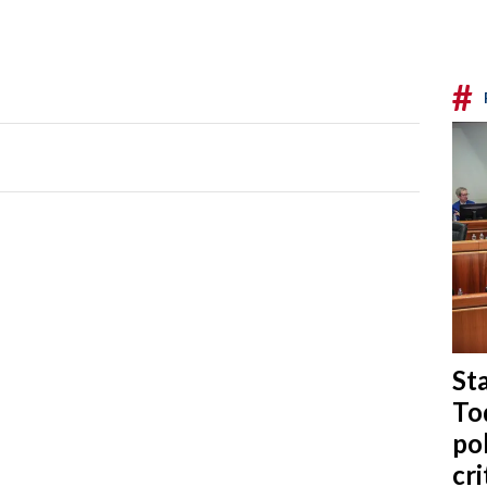
#
Sta
To
po
cri