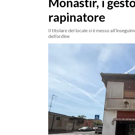
Monastir, i gesto
MEDIO CAMPIDANO
ORISTANO E PROVINCIA
rapinatore
SASSARI E PROVINCIA
GALLURA
Il titolare del locale si è messo all’insegu
dell’ordine
NUORO E PROVINCIA
OGLIASTRA
AGENDA
CRONACA
ITALIA
MONDO
POLITICA
ECONOMIA
SERVIZI ALLE IMPRESE