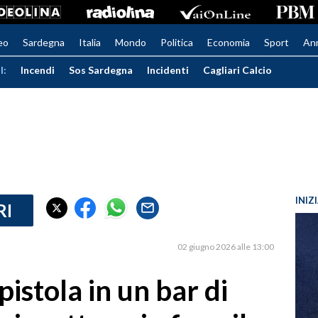
eo
Sardegna
Italia
Mondo
Politica
Economia
Sport
An
I:
Incendi
Sos Sardegna
Incidenti
Cagliari Calcio
INIZ
RI
02 giugno 2026 alle 13:00
istola in un bar di