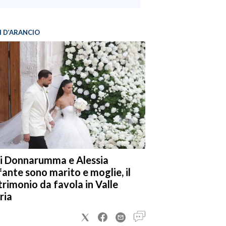
I D’ARANCIO
i Donnarumma e Alessia
fante sono marito e moglie, il
rimonio da favola in Valle
ria