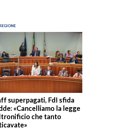
REGIONE
ff superpagati, FdI sfida
dde: «Cancelliamo la legge
ltronificio che tanto
ticavate»