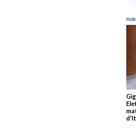
FIOR
Gig
Ele
mat
d’It