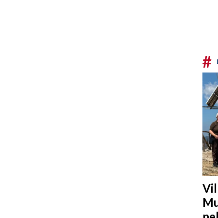
#
Vi
Mu
ne