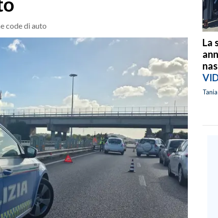
to
he code di auto
La 
ann
nas
VI
Tani