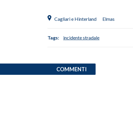
SPETTACOLI
Cagliari e Hinterland
Elmas
GOSSIP
Tags:
incidente stradale
SALUTE
SARDEGNA TURISMO
COMMENTI
SARDI NEL MONDO
NOTIZIE
EVENTI
#CARAUNIONE
3 MINUTI CON
INSULARITÀ