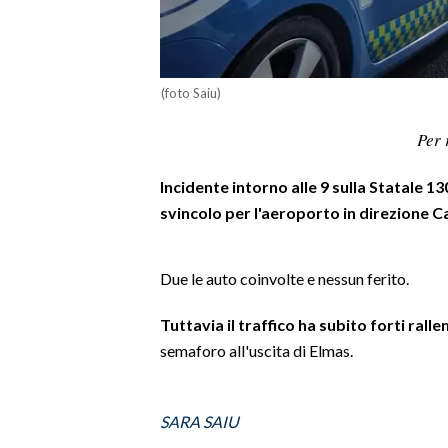
LAVORO
BANDI
(foto Saiu)
SPORT IN SARDEGNA
Per 
SPORT
Incidente intorno alle 9 sulla Statale 130
RISULTATI E CLASSIFICHE
svincolo per l'aeroporto in direzione Ca
CALCIO
CALCIO REGIONALE
BASKET
Due le auto coinvolte e nessun ferito.
VOLLEY
Tuttavia il traffico ha subito forti rall
MOTORI
semaforo all'uscita di Elmas.
TENNIS
ALTRI SPORT
SARA SAIU
CULTURA