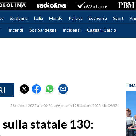
eo
Sardegna
Italia
Mondo
Politica
Economia
Sport
An
I:
Incendi
Sos Sardegna
Incidenti
Cagliari Calcio
L’IN
RI
28 ottobre 2025 alle 09:51
aggiornato il 28 ottobre 2025 alle 09:52
 sulla statale 130: