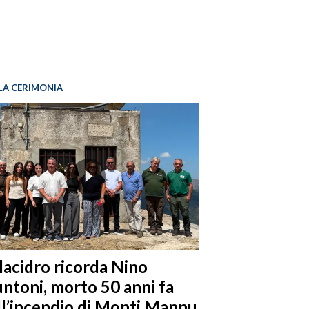
LA CERIMONIA
llacidro ricorda Nino
ntoni, morto 50 anni fa
ll’incendio di Monti Mannu