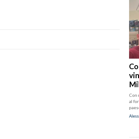
Co
vin
Mi
Con u
al fo
paes
Aless