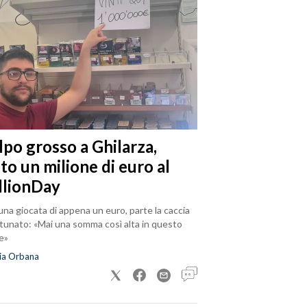
lpo grosso a Ghilarza,
to un milione di euro al
llionDay
na giocata di appena un euro, parte la caccia
rtunato: «Mai una somma così alta in questo
e»
ia Orbana