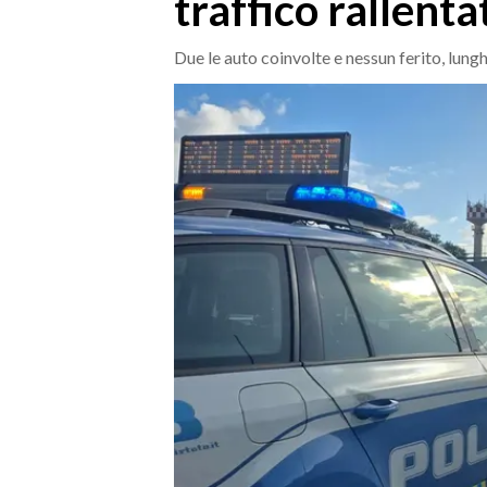
traffico rallenta
MEDIO CAMPIDANO
ORISTANO E PROVINCIA
Due le auto coinvolte e nessun ferito, lung
SASSARI E PROVINCIA
GALLURA
NUORO E PROVINCIA
OGLIASTRA
AGENDA
CRONACA
ITALIA
MONDO
POLITICA
ECONOMIA
SERVIZI ALLE IMPRESE