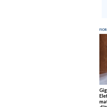
FIOR
Gig
Ele
mat