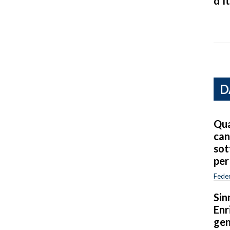
d’It
D
Qua
can
sot
per
Feder
Sin
Enr
gen