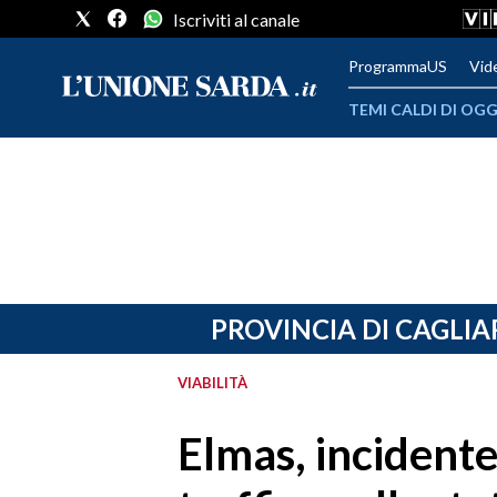
Iscriviti al canale
ProgrammaUS
Vid
TEMI CALDI DI OGG
METEO
COMUNI AL VOTO
VIDEO
FOTO
PROVINCIA DI CAGLIA
CRONACA SARDEGNA
VIABILITÀ
CAGLIARI
Elmas, incidente
PROVINCIA DI CAGLIARI
SULCIS IGLESIENTE