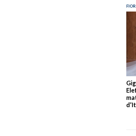
FIOR
Gig
Ele
mat
d’It