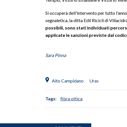
SPETTACOLI
Si occuperà dell'intervento per tutto l'ann
segnaletica, la ditta Edil Ricicli di Villacidr
GOSSIP
possibili, sono stati individuati percor
applicate le sanzioni previste dal codic
SALUTE
SARDEGNA TURISMO
Sara Pinna
SARDI NEL MONDO
NOTIZIE
Alto Campidano
Uras
EVENTI
#CARAUNIONE
Tags:
fibra ottica
3 MINUTI CON
INSULARITÀ