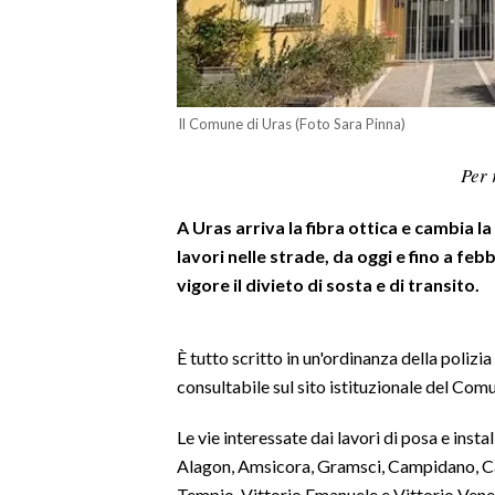
LAVORO
BANDI
SPORT IN SARDEGNA
Il Comune di Uras (Foto Sara Pinna)
SPORT
Per 
RISULTATI E CLASSIFICHE
A Uras arriva la fibra ottica e cambia la 
CALCIO
lavori nelle strade, da oggi e fino a febb
CALCIO REGIONALE
vigore il divieto di sosta e di transito.
BASKET
VOLLEY
È tutto scritto in un'ordinanza della polizi
MOTORI
consultabile sul sito istituzionale del Comu
TENNIS
Le vie interessate dai lavori di posa e insta
ALTRI SPORT
Alagon, Amsicora, Gramsci, Campidano, Car
CULTURA
Tempio, Vittorio Emanuele e Vittorio Vene