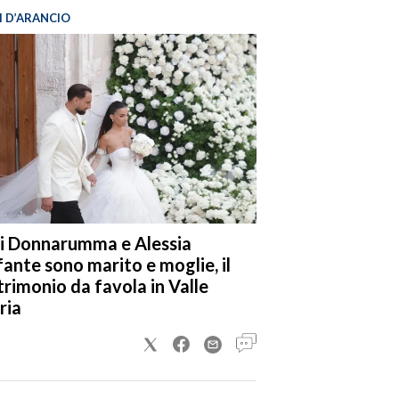
I D’ARANCIO
i Donnarumma e Alessia
fante sono marito e moglie, il
rimonio da favola in Valle
ria