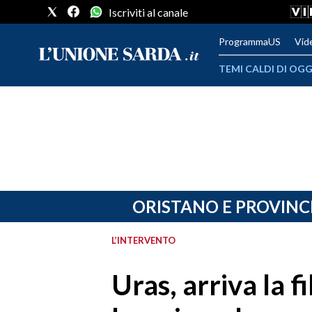
Iscriviti al canale
ProgrammaUS
Vid
TEMI CALDI DI OGG
METEO
COMUNI AL VOTO
VIDEO
FOTO
ORISTANO E PROVINC
CRONACA SARDEGNA
L’INTERVENTO
CAGLIARI
Uras, arriva la fi
PROVINCIA DI CAGLIARI
SULCIS IGLESIENTE