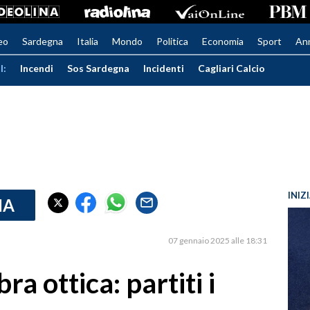
eo
Sardegna
Italia
Mondo
Politica
Economia
Sport
An
I:
Incendi
Sos Sardegna
Incidenti
Cagliari Calcio
INIZ
IA
07 gennaio 2025 alle 18:31
bra ottica: partiti i