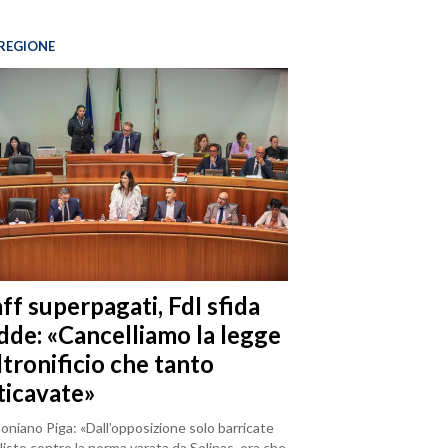
REGIONE
ff superpagati, FdI sfida
dde: «Cancelliamo la legge
ltronificio che tanto
ticavate»
loniano Piga: «Dall’opposizione solo barricate
iste contro la norma varata da Solinas, ora che