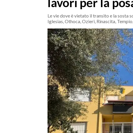
lavori per la pos
MEDIO CAMPIDANO
ORISTANO E PROVINCIA
Le vie dove è vietato il transito e la sos
SASSARI E PROVINCIA
Iglesias, Othoca, Ozieri, Rinascita, Tempi
GALLURA
NUORO E PROVINCIA
OGLIASTRA
AGENDA
CRONACA
ITALIA
MONDO
POLITICA
ECONOMIA
SERVIZI ALLE IMPRESE