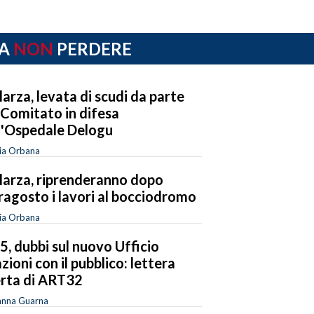
A
NON
PERDERE
larza, levata di scudi da parte
 Comitato in difesa
l'Ospedale Delogu
ia Orbana
larza, riprenderanno dopo
ragosto i lavori al bocciodromo
ia Orbana
 5, dubbi sul nuovo Ufficio
azioni con il pubblico: lettera
rta di ART32
anna Guarna