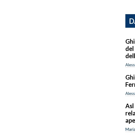
D
Ghi
del
del
Aless
Ghi
Fer
Aless
Asl
rel
ape
Mari