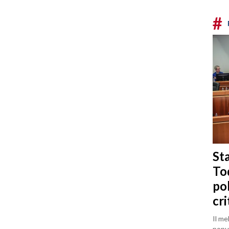
#
Sta
To
po
cri
Il me
popul