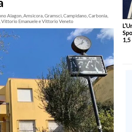
a
ta sono Alagon, Amsicora, Gramsci, Campidano, Carbonia,
o, Vittorio Emanuele e Vittorio Veneto
L’U
Spo
1,5