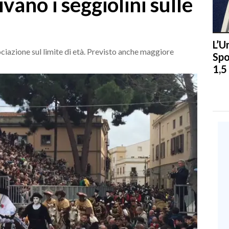
ivano i seggiolini sulle
L’U
ociazione sul limite di età. Previsto anche maggiore
Spo
1,5