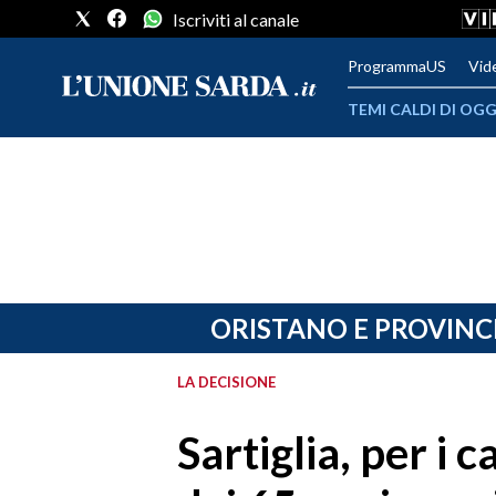
Iscriviti al canale
ProgrammaUS
Vid
TEMI CALDI DI OGG
METEO
COMUNI AL VOTO
VIDEO
FOTO
ORISTANO E PROVINC
CRONACA SARDEGNA
LA DECISIONE
CAGLIARI
Sartiglia, per i c
PROVINCIA DI CAGLIARI
SULCIS IGLESIENTE