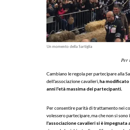
LAVORO
BANDI
SPORT IN SARDEGNA
SPORT
Un momento della Sartiglia
RISULTATI E CLASSIFICHE
Per 
CALCIO
CALCIO REGIONALE
Cambiano le regola per partecipare alla Sar
BASKET
dell'associazione cavalieri,
ha modificato 
anni l'età massima dei partecipanti.
VOLLEY
MOTORI
TENNIS
Per consentire parità di trattamento nei co
ALTRI SPORT
volessero partecipare, ma che non si sono is
l'associazione cavalieri si è impegnata a 
CULTURA