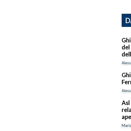
D
Ghi
del
del
Aless
Ghi
Fer
Aless
Asl
rel
ape
Mari