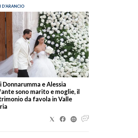
I D’ARANCIO
i Donnarumma e Alessia
fante sono marito e moglie, il
rimonio da favola in Valle
ria