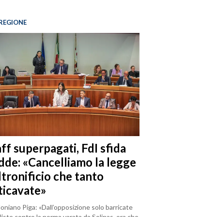
REGIONE
ff superpagati, FdI sfida
dde: «Cancelliamo la legge
ltronificio che tanto
ticavate»
loniano Piga: «Dall’opposizione solo barricate
iste contro la norma varata da Solinas, ora che