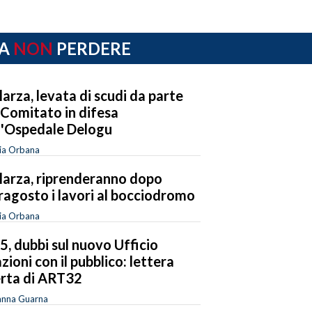
A
NON
PERDERE
larza, levata di scudi da parte
 Comitato in difesa
l'Ospedale Delogu
ia Orbana
larza, riprenderanno dopo
ragosto i lavori al bocciodromo
ia Orbana
 5, dubbi sul nuovo Ufficio
azioni con il pubblico: lettera
rta di ART32
anna Guarna