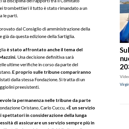
i la disciplina dei rapporti tra il Comitato
dei trombettieri il tutto è stato rimandato a un
 le parti.
provato dal Consiglio di amministrazione della
 già da questa edizione della Sartiglia.
Sul
lia
è stato affrontato anche il tema del
nu
 Mazzini.
Una decisione definitiva sarà
lle ultime verifiche in corso da parte del
20
stano.
E proprio sulle tribune compariranno
Video
stati dalla stessa Fondazione. Si tratta di un
Virgi
giolini preesistenti.
evole la permanenza nelle tribune da parte
 Fondazione Oristano, Carlo Cuccu,
«È un servizio
i spettatori in considerazione della lunga
cessità di assicurare un servizio sempre più in