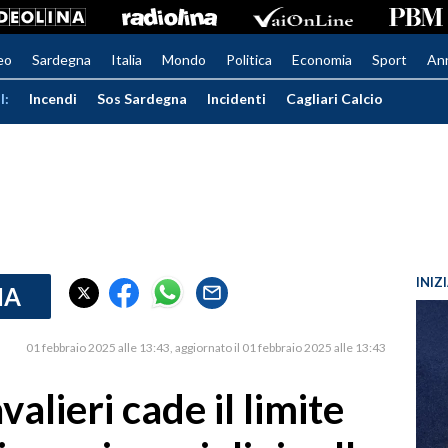
eo
Sardegna
Italia
Mondo
Politica
Economia
Sport
An
I:
Incendi
Sos Sardegna
Incidenti
Cagliari Calcio
INIZ
IA
01 febbraio 2025 alle 13:43
aggiornato il 01 febbraio 2025 alle 13:43
avalieri cade il limite