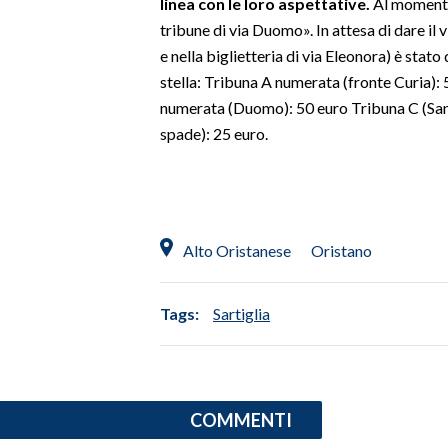
linea con le loro aspettative.
Al momento 
tribune di via Duomo». In attesa di dare il v
INFO AZIENDE
e nella biglietteria di via Eleonora) è stato d
ABBONATI
stella: Tribuna A numerata (fronte Curia)
ANNUNCI
numerata (Duomo): 50 euro Tribuna C (San
spade): 25 euro.
NECROLOGI
PUBBLICITÀ
SPIAGGE
STORE
Alto Oristanese
Oristano
Tags:
Sartiglia
COMMENTI