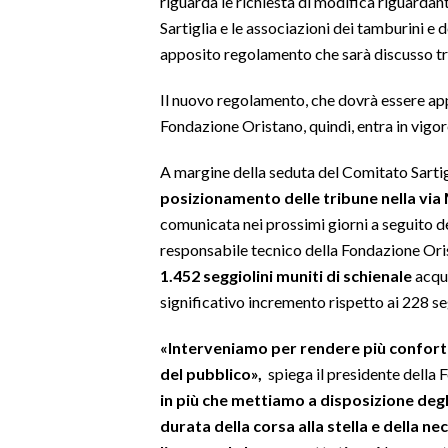
riguarda le richiesta di modifica riguardant
Sartiglia e le associazioni dei tamburini e 
SPETTACOLI
apposito regolamento che sarà discusso tra
GOSSIP
Il nuovo regolamento, che dovrà essere ap
Fondazione Oristano, quindi, entra in vigore
SALUTE
A margine della seduta del Comitato Sartig
SARDEGNA TURISMO
posizionamento delle tribune nella via
comunicata nei prossimi giorni a seguito de
SARDI NEL MONDO
responsabile tecnico della Fondazione Ori
NOTIZIE
1.452 seggiolini muniti di schienale
acqui
EVENTI
significativo incremento rispetto ai 228 seg
#CARAUNIONE
«Interveniamo per rendere più confort
del pubblico»,
spiega il presidente della
3 MINUTI CON
in più che mettiamo a disposizione degl
durata della corsa alla stella e della ne
INSULARITÀ