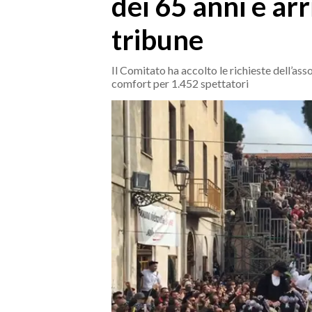
dei 65 anni e arr
MEDIO CAMPIDANO
ORISTANO E PROVINCIA
tribune
SASSARI E PROVINCIA
GALLURA
Il Comitato ha accolto le richieste dell’ass
comfort per 1.452 spettatori
NUORO E PROVINCIA
OGLIASTRA
AGENDA
CRONACA
ITALIA
MONDO
POLITICA
ECONOMIA
SERVIZI ALLE IMPRESE