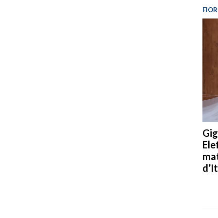
FIOR
Gig
Ele
mat
d’It