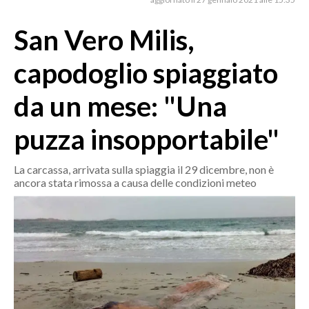
MEDIO CAMPIDANO
ORISTANO E PROVINCIA
San Vero Milis,
SASSARI E PROVINCIA
capodoglio spiaggiato
GALLURA
NUORO E PROVINCIA
da un mese: "Una
OGLIASTRA
puzza insopportabile"
AGENDA
CRONACA
La carcassa, arrivata sulla spiaggia il 29 dicembre, non è
ancora stata rimossa a causa delle condizioni meteo
ITALIA
MONDO
POLITICA
ECONOMIA
SERVIZI ALLE IMPRESE