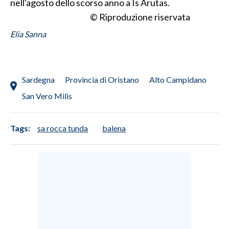
nell'agosto dello scorso anno a Is Arutas.
© Riproduzione riservata
INFO AZIENDE
Elia Sanna
ABBONATI
ANNUNCI
NECROLOGI
Sardegna
Provincia di Oristano
Alto Campidano
PUBBLICITÀ
San Vero Milis
SPIAGGE
STORE
Tags:
sa rocca tunda
balena