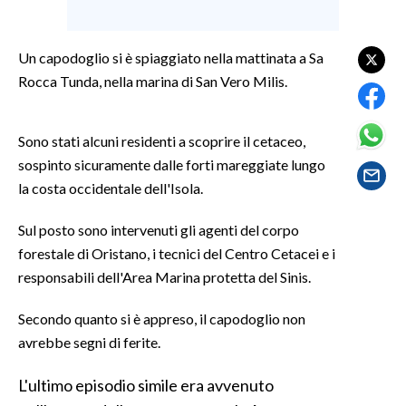
SPETTACOLI
Un capodoglio si è spiaggiato nella mattinata a Sa
Rocca Tunda, nella marina di San Vero Milis.
GOSSIP
SALUTE
Sono stati alcuni residenti a scoprire il cetaceo,
sospinto sicuramente dalle forti mareggiate lungo
SARDEGNA TURISMO
la costa occidentale dell'Isola.
SARDI NEL MONDO
Sul posto sono intervenuti gli agenti del corpo
NOTIZIE
forestale di Oristano, i tecnici del Centro Cetacei e i
EVENTI
responsabili dell'Area Marina protetta del Sinis.
#CARAUNIONE
Secondo quanto si è appreso, il capodoglio non
avrebbe segni di ferite.
3 MINUTI CON
L'ultimo episodio simile era avvenuto
INSULARITÀ