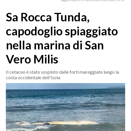
MEDIO CAMPIDANO
ORISTANO E PROVINCIA
Sa Rocca Tunda,
SASSARI E PROVINCIA
capodoglio spiaggiato
GALLURA
NUORO E PROVINCIA
nella marina di San
OGLIASTRA
Vero Milis
AGENDA
CRONACA
Il cetaceo è stato sospinto dalle forti mareggiate lungo la
costa occidentale dell'Isola
ITALIA
MONDO
POLITICA
ECONOMIA
SERVIZI ALLE IMPRESE