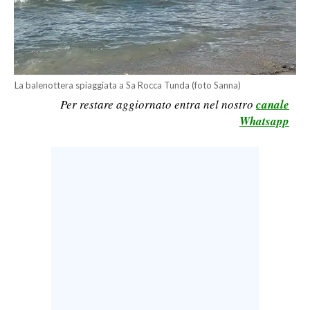
LAVORO
BANDI
SPORT IN SARDEGNA
La balenottera spiaggiata a Sa Rocca Tunda (foto Sanna)
Per restare aggiornato entra nel nostro
canale
SPORT
Whatsapp
RISULTATI E CLASSIFICHE
CALCIO
CALCIO REGIONALE
BASKET
VOLLEY
MOTORI
TENNIS
ALTRI SPORT
CULTURA