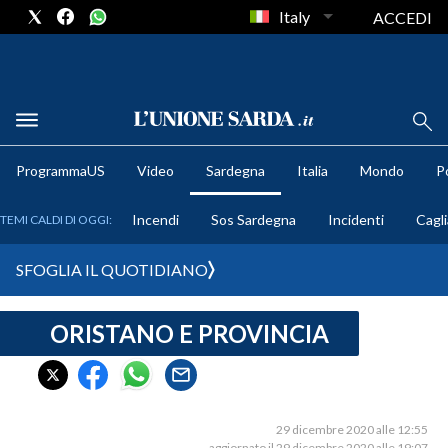
Italy
ACCEDI
METEO
ProgrammaUS
Video
Sardegna
Italia
Mondo
Po
COMUNI AL VOTO
Incendi
Sos Sardegna
Incidenti
Cagli
TEMI CALDI DI OGGI:
VIDEO
SFOGLIA IL QUOTIDIANO
FOTO
ORISTANO E PROVINCIA
CRONACA SARDEGNA
CAGLIARI
PROVINCIA DI CAGLIARI
SULCIS IGLESIENTE
29 dicembre 2020 alle 12:55
aggiornato il 29 dicembre 2020 alle 19:07