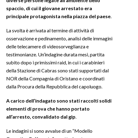
diverse persone legate all’ambiente dello
spaccio, di cui il giovane arrestato era
INFO AZIENDE
principale protagonista nella piazza del paese
.
ABBONATI
La svolta è arrivata al termine di attività di
ANNUNCI
osservazione e pedinamento, analisi delle immagini
NECROLOGI
delle telecamere di videosorveglianza e
PUBBLICITÀ
testimonianze. Un’indagine durata mesi, partita
SPIAGGE
subito dopo i primissimi raid, in cui i carabinieri
STORE
della Stazione di Cabras sono stati supportati dal
NOR della Compagnia di Oristano e coordinati
dalla Procura della Repubblica del capoluogo.
A carico dell’indagato sono stati raccolti solidi
elementi di prova che hanno portato
all’arresto, convalidato dal gip
.
Le indagini si sono avvalse di un “Modello