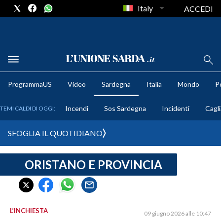
Italy
ACCEDI
METEO
ProgrammaUS
Video
Sardegna
Italia
Mondo
Po
COMUNI AL VOTO
Incendi
Sos Sardegna
Incidenti
Cagli
TEMI CALDI DI OGGI:
VIDEO
SFOGLIA IL QUOTIDIANO
FOTO
ORISTANO E PROVINCIA
CRONACA SARDEGNA
CAGLIARI
PROVINCIA DI CAGLIARI
SULCIS IGLESIENTE
L’INCHIESTA
09 giugno 2026 alle 10:47