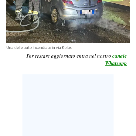
LAVORO
BANDI
SPORT IN SARDEGNA
SPORT
Una delle auto incendiate in via Kolbe
Per restare aggiornato entra nel nostro
canale
RISULTATI E CLASSIFICHE
Whatsapp
CALCIO
CALCIO REGIONALE
BASKET
VOLLEY
MOTORI
TENNIS
ALTRI SPORT
CULTURA