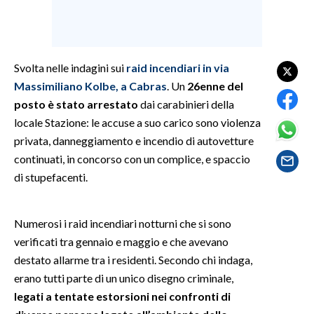
SPETTACOLI
GOSSIP
Svolta nelle indagini sui
raid incendiari in via
Massimiliano Kolbe, a Cabras
. Un
26enne del
SALUTE
posto è stato arrestato
dai carabinieri della
locale Stazione: le accuse a suo carico sono violenza
SARDEGNA TURISMO
privata, danneggiamento e incendio di autovetture
continuati, in concorso con un complice, e spaccio
SARDI NEL MONDO
di stupefacenti.
NOTIZIE
EVENTI
Numerosi i raid incendiari notturni che si sono
verificati tra gennaio e maggio e che avevano
#CARAUNIONE
destato allarme tra i residenti. Secondo chi indaga,
3 MINUTI CON
erano tutti parte di un unico disegno criminale,
legati a tentate estorsioni nei confronti di
INSULARITÀ