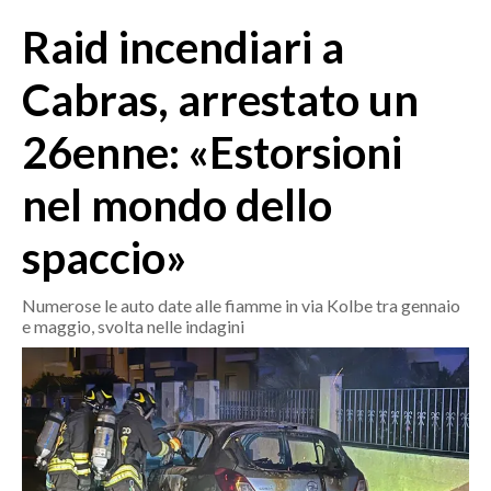
MEDIO CAMPIDANO
Raid incendiari a
ORISTANO E PROVINCIA
SASSARI E PROVINCIA
Cabras, arrestato un
GALLURA
26enne: «Estorsioni
NUORO E PROVINCIA
OGLIASTRA
nel mondo dello
AGENDA
spaccio»
CRONACA
ITALIA
Numerose le auto date alle fiamme in via Kolbe tra gennaio
e maggio, svolta nelle indagini
MONDO
POLITICA
ECONOMIA
SERVIZI ALLE IMPRESE