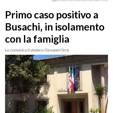
MEDIO CAMPIDANO
ORISTANO E PROVINCIA
Primo caso positivo a
SASSARI E PROVINCIA
Busachi, in isolamento
GALLURA
NUORO E PROVINCIA
con la famiglia
OGLIASTRA
AGENDA
Lo comunica il sindaco Giovanni Orrù
CRONACA
ITALIA
MONDO
POLITICA
ECONOMIA
SERVIZI ALLE IMPRESE