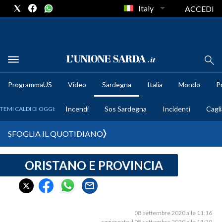
Italy
ACCEDI
METEO
ProgrammaUS
Video
Sardegna
Italia
Mondo
Po
COMUNI AL VOTO
Incendi
Sos Sardegna
Incidenti
Cagli
TEMI CALDI DI OGGI:
VIDEO
SFOGLIA IL QUOTIDIANO
FOTO
ORISTANO E PROVINCIA
CRONACA SARDEGNA
CAGLIARI
PROVINCIA DI CAGLIARI
SULCIS IGLESIENTE
08 settembre 2020 alle 11:16
aggiornato il 08 settembre 2020 alle 11:20