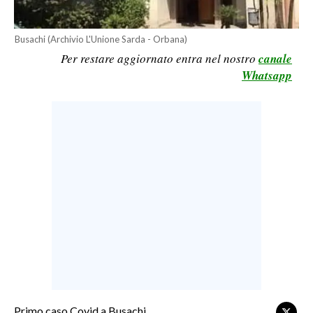
LAVORO
Busachi (Archivio L'Unione Sarda - Orbana)
BANDI
Per restare aggiornato entra nel nostro
canale
Whatsapp
SPORT IN SARDEGNA
SPORT
RISULTATI E CLASSIFICHE
CALCIO
CALCIO REGIONALE
BASKET
VOLLEY
MOTORI
TENNIS
ALTRI SPORT
Primo caso Covid a Busachi.
CULTURA