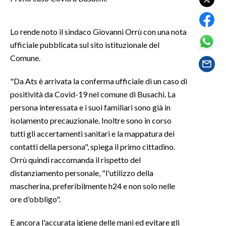
SPETTACOLI
Lo rende noto il sindaco Giovanni Orrù con una nota
ufficiale pubblicata sul sito istituzionale del
GOSSIP
Comune.
SALUTE
"Da Ats è arrivata la conferma ufficiale di un caso di
positività da Covid-19 nel comune di Busachi. La
SARDEGNA TURISMO
persona interessata e i suoi familiari sono già in
SARDI NEL MONDO
isolamento precauzionale. Inoltre sono in corso
tutti gli accertamenti sanitari e la mappatura dei
NOTIZIE
contatti della persona", spiega il primo cittadino.
EVENTI
Orrù quindi raccomanda il rispetto del
distanziamento personale, "l'utilizzo della
#CARAUNIONE
mascherina, preferibilmente h24 e non solo nelle
ore d'obbligo".
3 MINUTI CON
E ancora l'accurata igiene delle mani ed evitare gli
INSULARITÀ