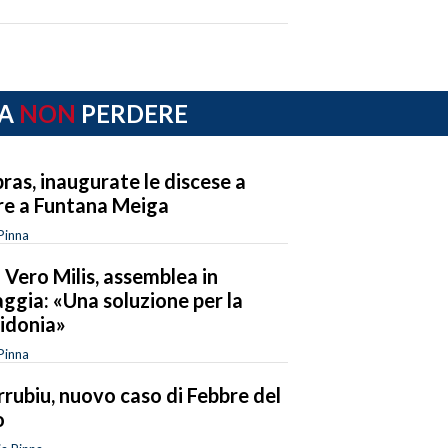
A
NON
PERDERE
ras, inaugurate le discese a
e a Funtana Meiga
Pinna
 Vero Milis, assemblea in
aggia: «Una soluzione per la
idonia»
Pinna
rubiu, nuovo caso di Febbre del
o