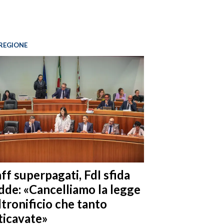
REGIONE
ff superpagati, FdI sfida
dde: «Cancelliamo la legge
ltronificio che tanto
ticavate»