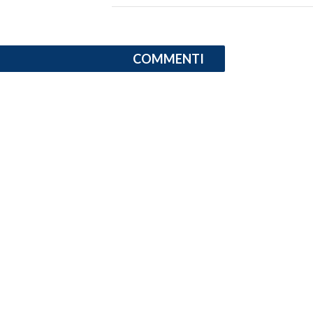
INFO AZIENDE
ABBONATI
COMMENTI
ANNUNCI
NECROLOGI
PUBBLICITÀ
SPIAGGE
STORE