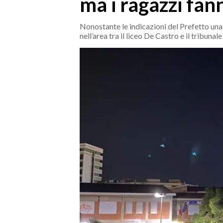
ma i ragazzi fann
MEDIO CAMPIDANO
ORISTANO E PROVINCIA
Nonostante le indicazioni del Prefetto una f
SASSARI E PROVINCIA
nell’area tra il liceo De Castro e il tribunale
GALLURA
NUORO E PROVINCIA
OGLIASTRA
AGENDA
CRONACA
ITALIA
MONDO
POLITICA
ECONOMIA
SERVIZI ALLE IMPRESE