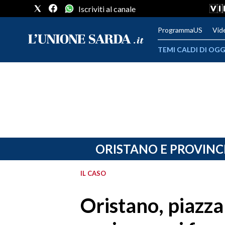
Iscriviti al canale
ProgrammaUS
Vid
TEMI CALDI DI OGG
METEO
COMUNI AL VOTO
VIDEO
FOTO
ORISTANO E PROVINC
CRONACA SARDEGNA
IL CASO
CAGLIARI
Oristano, piazza
PROVINCIA DI CAGLIARI
SULCIS IGLESIENTE