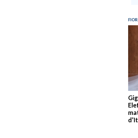
FIOR
Gig
Ele
mat
d’It