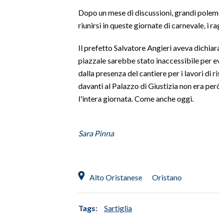
Dopo un mese di discussioni, grandi polemi
SPETTACOLI
riunirsi in queste giornate di carnevale, i r
GOSSIP
Il prefetto Salvatore Angieri aveva dichiara
piazzale sarebbe stato inaccessibile per ev
SALUTE
dalla presenza del cantiere per i lavori di r
davanti al Palazzo di Giustizia non era però
SARDEGNA TURISMO
l'intera giornata. Come anche oggi.
SARDI NEL MONDO
NOTIZIE
Sara Pinna
EVENTI
#CARAUNIONE
Alto Oristanese
Oristano
3 MINUTI CON
Tags:
Sartiglia
INSULARITÀ