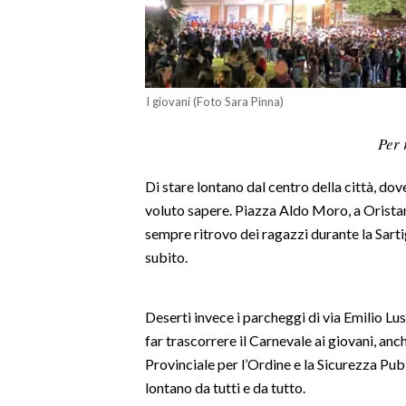
LAVORO
BANDI
SPORT IN SARDEGNA
I giovani (Foto Sara Pinna)
SPORT
Per 
RISULTATI E CLASSIFICHE
Di stare lontano dal centro della città, dov
CALCIO
voluto sapere. Piazza Aldo Moro, a Oristano,
CALCIO REGIONALE
sempre ritrovo dei ragazzi durante la Sartig
BASKET
subito.
VOLLEY
MOTORI
Deserti invece i parcheggi di via Emilio Lus
TENNIS
far trascorrere il Carnevale ai giovani, an
ALTRI SPORT
Provinciale per l’Ordine e la Sicurezza Pub
lontano da tutti e da tutto.
CULTURA