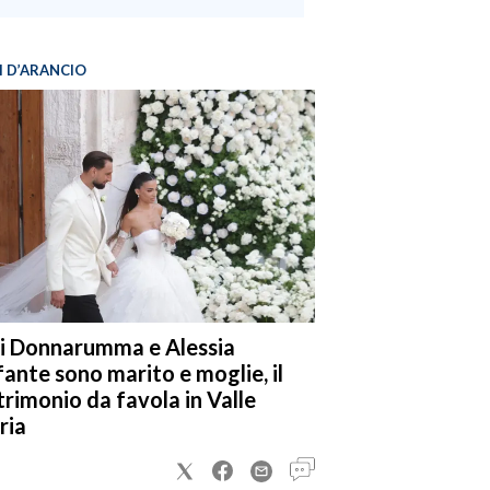
I D’ARANCIO
i Donnarumma e Alessia
fante sono marito e moglie, il
rimonio da favola in Valle
ria