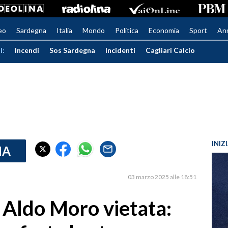
eo
Sardegna
Italia
Mondo
Politica
Economia
Sport
An
I:
Incendi
Sos Sardegna
Incidenti
Cagliari Calcio
INIZ
IA
03 marzo 2025 alle 18:51
 Aldo Moro vietata: