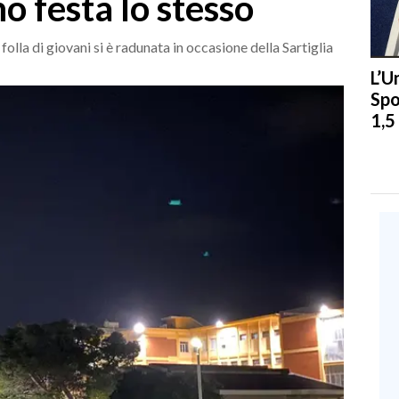
o festa lo stesso
olla di giovani si è radunata in occasione della Sartiglia
L’U
Spo
1,5