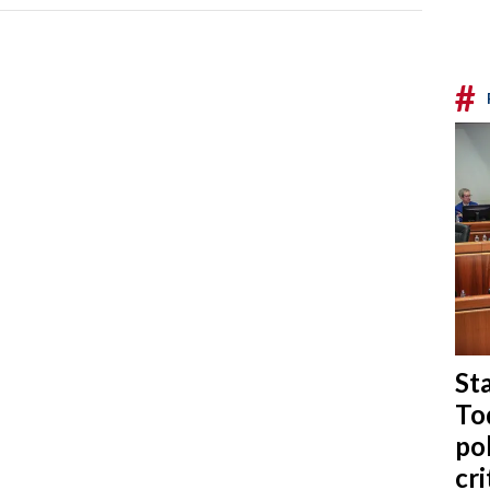
#
Sta
To
po
cri