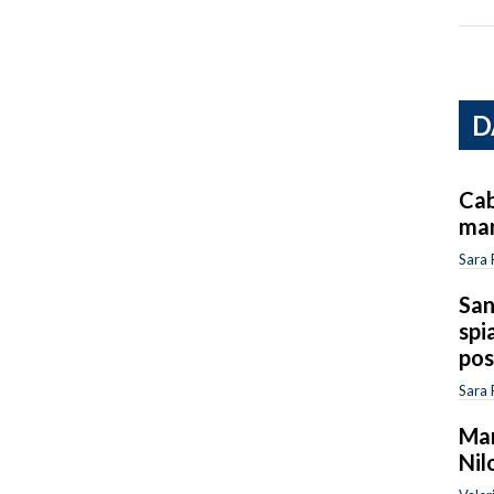
D
Cab
mar
Sara 
San
spi
pos
Sara 
Mar
Nil