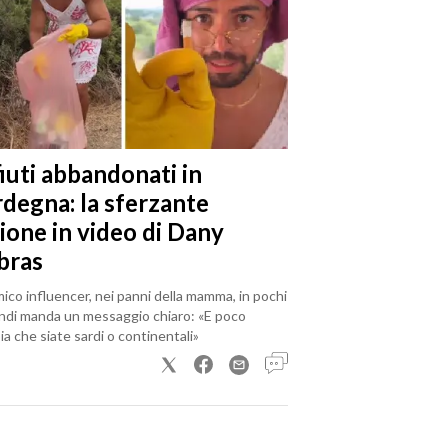
iuti abbandonati in
rdegna: la sferzante
ione in video di Dany
bras
mico influencer, nei panni della mamma, in pochi
ndi manda un messaggio chiaro: «E poco
a che siate sardi o continentali»