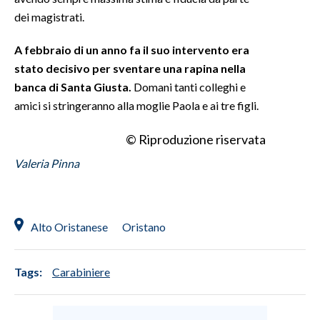
dei magistrati.
INFO AZIENDE
A febbraio di un anno fa il suo intervento era
ABBONATI
stato decisivo per sventare una rapina nella
ANNUNCI
banca di Santa Giusta.
Domani tanti colleghi e
NECROLOGI
amici si stringeranno alla moglie Paola e ai tre figli.
PUBBLICITÀ
© Riproduzione riservata
SPIAGGE
STORE
Valeria Pinna
Alto Oristanese
Oristano
Tags:
Carabiniere