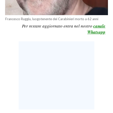
LAVORO
BANDI
Francesco Ruggiu, luogotenente dei Carabinieri morto a 62 anni
Per restare aggiornato entra nel nostro
canale
SPORT IN SARDEGNA
Whatsapp
SPORT
RISULTATI E CLASSIFICHE
CALCIO
CALCIO REGIONALE
BASKET
VOLLEY
MOTORI
TENNIS
ALTRI SPORT
CULTURA