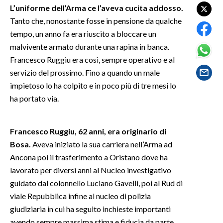
L’uniforme dell’Arma ce l’aveva cucita addosso.
Tanto che, nonostante fosse in pensione da qualche
SPETTACOLI
tempo, un anno fa era riuscito a bloccare un
GOSSIP
malvivente armato durante una rapina in banca.
Francesco Ruggiu era così, sempre operativo e al
SALUTE
servizio del prossimo. Fino a quando un male
impietoso lo ha colpito e in poco più di tre mesi lo
SARDEGNA TURISMO
ha portato via.
SARDI NEL MONDO
Francesco Ruggiu, 62 anni, era originario di
NOTIZIE
Bosa.
Aveva iniziato la sua carriera nell’Arma ad
EVENTI
Ancona poi il trasferimento a Oristano dove ha
lavorato per diversi anni al Nucleo investigativo
#CARAUNIONE
guidato dal colonnello Luciano Gavelli, poi al Rud di
viale Repubblica infine al nucleo di polizia
3 MINUTI CON
giudiziaria in cui ha seguito inchieste importanti
INSULARITÀ
avendo sempre massima stima e fiducia da parte