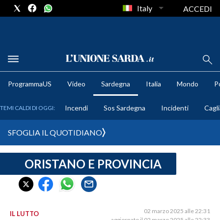
Italy
ACCEDI
METEO
ProgrammaUS
Video
Sardegna
Italia
Mondo
Po
COMUNI AL VOTO
Incendi
Sos Sardegna
Incidenti
Cagli
TEMI CALDI DI OGGI:
VIDEO
SFOGLIA IL QUOTIDIANO
FOTO
ORISTANO E PROVINCIA
CRONACA SARDEGNA
CAGLIARI
PROVINCIA DI CAGLIARI
SULCIS IGLESIENTE
02 marzo 2025 alle 22:31
IL LUTTO
aggiornato il 02 marzo 2025 alle 22:33