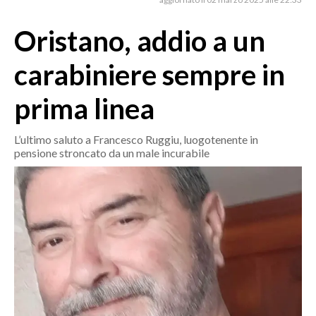
MEDIO CAMPIDANO
ORISTANO E PROVINCIA
Oristano, addio a un
SASSARI E PROVINCIA
carabiniere sempre in
GALLURA
NUORO E PROVINCIA
prima linea
OGLIASTRA
AGENDA
L’ultimo saluto a Francesco Ruggiu, luogotenente in
pensione stroncato da un male incurabile
CRONACA
ITALIA
MONDO
POLITICA
ECONOMIA
SERVIZI ALLE IMPRESE